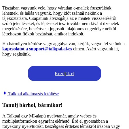
Tisztában vagyunk vele, hogy váratlan e-mailek frusztrálóak
lehetnek, és hálás vagyunk, hogy időt szántál nekünk a
tájékoztatásra. Csapatunk átvizsgálja az e-mailek visszaéléséről
szóló jelentéseket, és lépéseket tesz további nem kívánt üzenetek
megelőzésére, beleértve a jogosult tulajdonos engedélye nélkül
létrehozott fiókok bezárását, amikor indokolt.
Ha bármilyen kérdése vagy aggálya van, kérjük, vegye fel velünk a
kapcsolatot a support@talkpal.ai-es
címen. Azért vagyunk itt,
hogy segítsünk.
Kezdjük el
Talkpal alkalmazás letöltése
Tanulj bárhol, bármikor!
A Talkpal egy MI-alapú nyelvtanár, amely webes és
mobilplatformokon egyaránt elérhető. Érd el gyorsabban a
folyékony nyelvtudást, beszélgess érdekes témákról írásban vagy