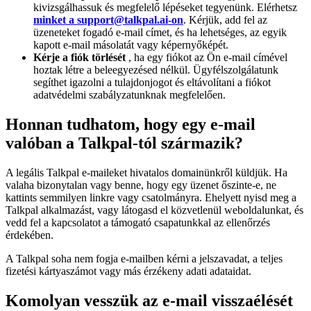
kivizsgálhassuk és megfelelő lépéseket tegyenünk. Elérhetsz
minket a support@talkpal.ai-on
. Kérjük, add fel az
üzeneteket fogadó e-mail címet, és ha lehetséges, az egyik
kapott e-mail másolatát vagy képernyőképét.
Kérje a fiók törlését
, ha egy fiókot az Ön e-mail címével
hoztak létre a beleegyezésed nélkül. Ügyfélszolgálatunk
segíthet igazolni a tulajdonjogot és eltávolítani a fiókot
adatvédelmi szabályzatunknak megfelelően.
Honnan tudhatom, hogy egy e-mail
valóban a Talkpal-tól származik?
A legális Talkpal e-maileket hivatalos domainünkről küldjük. Ha
valaha bizonytalan vagy benne, hogy egy üzenet őszinte-e, ne
kattints semmilyen linkre vagy csatolmányra. Ehelyett nyisd meg a
Talkpal alkalmazást, vagy látogasd el közvetlenül weboldalunkat, és
vedd fel a kapcsolatot a támogató csapatunkkal az ellenőrzés
érdekében.
A Talkpal soha nem fogja e-mailben kérni a jelszavadat, a teljes
fizetési kártyaszámot vagy más érzékeny adati adataidat.
Komolyan vesszük az e-mail visszaélését