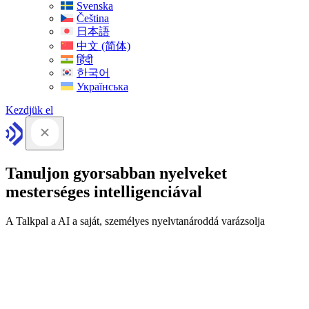
Svenska
Čeština
日本語
中文 (简体)
हिंदी
한국어
Українська
Kezdjük el
Tanuljon gyorsabban nyelveket
mesterséges intelligenciával
A Talkpal a AI a saját, személyes nyelvtanároddá varázsolja