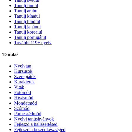
Tanulj svédül
Tanulj finnül
Tanulj arabul
Tanulj kínaiul
Tanulj hindiül
Tanulj japánul
Tanulj koreaiul
Tanulj portugálul
További 119+ nyelv
Tanulás
Nyelvtan
Kurzusok
Szerepjáték
Karakterek
Viták
Fotómód
Hívásmód
Mondatmód
Szómód
Párbeszédmód
Nyelvi tanúsítványok
Fejleszd a hallásértésed
Fejleszd a beszédkészséged