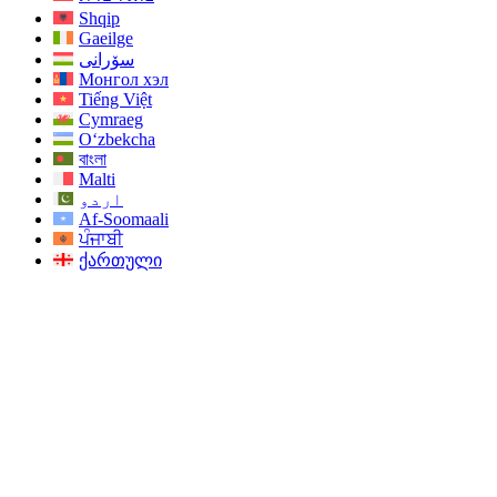
Shqip
Gaeilge
سۆرانی
Монгол хэл
Tiếng Việt
Cymraeg
O‘zbekcha
বাংলা
Malti
اردو
Af-Soomaali
ਪੰਜਾਬੀ
ქართული