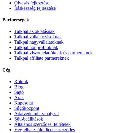
Olvasás fejlesztése
Íráskészség fejlesztése
Partnerségek
Talkpal az oktatásnak
Talkpal vállalkozásoknak
Talkpal nagyvállalatoknak
Talkpal nonprofitoknak
Talkpal viszonteladóknak és partnereknek
Talkpal affiliate partnereknek
Cég
Rólunk
Blog
Sajtó
Árak
Kapcsolat
Súgóközpont
Adatvédelmi szabályzat
Süti-beállítások
Általános szerződési feltételek
Végfelhasználói licencszerződés