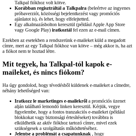
Talkpal fiókhoz volt kötve.
Korábban regisztráltál a Talkpalra
(beleértve az ingyenes
próbaverziót, közösségi bejelentkezést vagy promóciós
ajánlatot is), és lehet, hogy elfelejtetted.
Egy alkalmazásbolton keresztül (például Apple App Store
vagy Google Play)
iratkoztál
fel ezen az e-mail címen.
Ezekben az esetekben a rendszerünk e-maileket küld a megadott
címre, mert az egy Talkpal fiókhoz van kötve – még akkor is, ha azt
a fiókot nem te hoztad létre.
Mit tegyek, ha Talkpal-tól kapok e-
maileket, és nincs fiókom?
Ha úgy gondolod, hogy tévedésből küldenek e-maileket a címedre,
néhány lehetőséged van:
Iratkozz le marketinges e-mailekről
a promóciós üzenet
alján található lemondó linken keresztül. Kérjük, vegye
figyelembe, hogy a fontos tranzakciós e-maileket (például
blokkokat vagy biztonsági értesítéseket) továbbra is
elküldhetik az aktív fiókhoz tartozó címre, mivel ezek
szükségesek a szolgáltatás működtetéséhez.
Jelentse a problémát a csapatunknak
, hogy