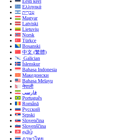
Eesti keel
Ελληνικά
עִברִית
Magyar
Latviski
Lietuvių
Norsk
Türkçe
Bosanski
中文 (繁體)
Galician
Íslenskur
Bahasa Indonesia
Македонски
Bahasa Melayu
नेपाली
فارسی
Português
Română
Русский
Srpski
Slovenčina
Slovenščina
தமிழ்
ภาษาไทย