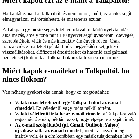
Miért kapod ezt az e-mailt a Talkpaltól?
Ha kaptál e-mailt a Talkpaltól, és nem tudod, miért, ez a cikk segít
elmagyarázni, mi történhetett, és mit tehetsz ezután.
A Talkpal egy mesterséges intelligenciával működő nyelvtanulási
alkalmazás, amely több mint 130 nyelvet segít gyakorolni csevegés,
szerepjátékok, viták és más interaktív élmények révén. Csak
tranzakciós e-maileket (például fiók megerősítéseket, jelszó-
visszaállításokat, előfizetési értesítéseket és hasonló szolgáltatási
üzeneteket) küldünk a Talkpal fiókhoz tartozó e-mail címre.
Miért kapok e-maileket a Talkpaltól, ha
nincs fiókom?
Van néhány gyakori oka annak, hogy ez megtörténhet:
Valaki más létrehozott egy Talkpal fiókot az e-mail
címeddel.
Ez véletlenül vagy tudta nélkül történt.
Valaki véletlenül írta be az e-mail címedet
a Talkpal-ra való
regisztráció során, például azzal, hogy elgépelte a saját címét.
Az e-mail szolgáltatód (pl. Gmail, Outlook, Yahoo)
újrahasználta az e-mail címedet
, mert az hosszú ideig
inaktív volt, és a cím korábban egy másik tulajdonában lévő