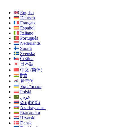
English
Deutsch
Français
Español
Italiano
Português
Nederlands
Suomi
Svenska
Čeština
日本語
中文 (简体)
हिंदी
한국어
Українська
Polski
عربي
Հայերեն
Azərbaycanca
Български
Hrvatski
Dansk