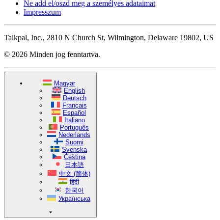
Ne add el/oszd meg a személyes adataimat
Impresszum
Talkpal, Inc., 2810 N Church St, Wilmington, Delaware 19802, US
© 2026 Minden jog fenntartva.
Magyar
English
Deutsch
Français
Español
Italiano
Português
Nederlands
Suomi
Svenska
Čeština
日本語
中文 (简体)
हिंदी
한국어
Українська