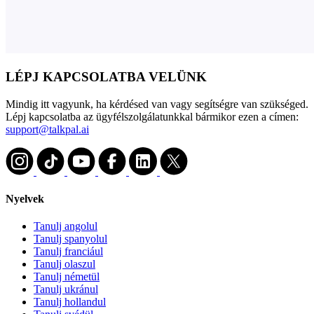
LÉPJ KAPCSOLATBA VELÜNK
Mindig itt vagyunk, ha kérdésed van vagy segítségre van szükséged.
Lépj kapcsolatba az ügyfélszolgálatunkkal bármikor ezen a címen:
support@talkpal.ai
Nyelvek
Tanulj angolul
Tanulj spanyolul
Tanulj franciául
Tanulj olaszul
Tanulj németül
Tanulj ukránul
Tanulj hollandul