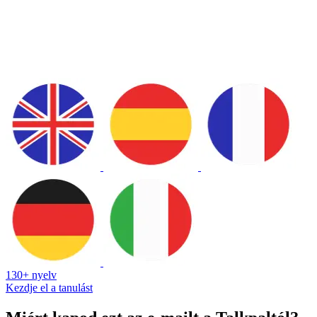
130+ nyelv
Kezdje el a tanulást