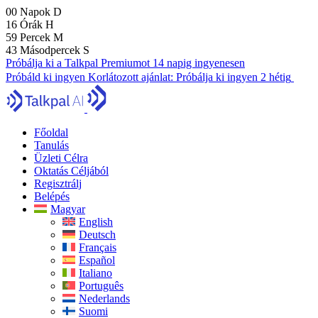
00
Napok
D
16
Órák
H
59
Percek
M
42
Másodpercek
S
Próbálja ki a Talkpal Premiumot 14 napig ingyenesen
Próbáld ki ingyen
Korlátozott ajánlat:
Próbálja ki ingyen 2 hétig
Főoldal
Tanulás
Üzleti Célra
Oktatás Céljából
Regisztrálj
Belépés
Magyar
English
Deutsch
Français
Español
Italiano
Português
Nederlands
Suomi