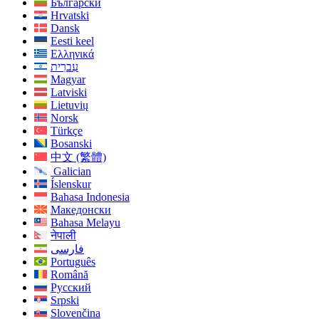
Български
Hrvatski
Dansk
Eesti keel
Ελληνικά
עִברִית
Magyar
Latviski
Lietuvių
Norsk
Türkçe
Bosanski
中文 (繁體)
Galician
Íslenskur
Bahasa Indonesia
Македонски
Bahasa Melayu
नेपाली
فارسی
Português
Română
Русский
Srpski
Slovenčina