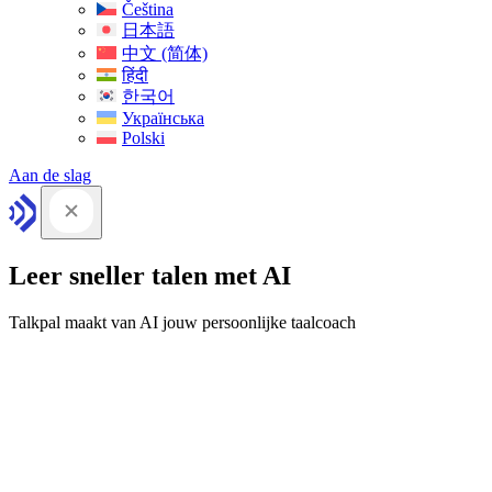
Čeština
日本語
中文 (简体)
हिंदी
한국어
Українська
Polski
Aan de slag
Leer sneller talen met AI
Talkpal maakt van AI jouw persoonlijke taalcoach