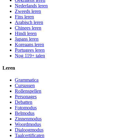
Oekraïens leren
Nederlands leren
Zweeds leren
Fins leren
Arabisch leren
Chinees leren
Hindi leren
Japans leren
Koreaans leren
Portugees leren
Nog 119+ talen
Leren
Grammatica
Cursussen
Rollenspellen
Personages
Debatten
Fotomodus
Belmodus
Zinnenmodus
Woordmodus
Dialoogmodus
Taalcertificaten