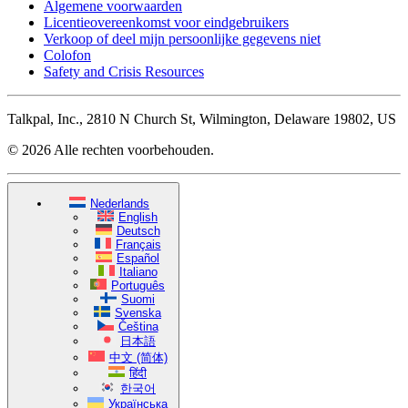
Algemene voorwaarden
Licentieovereenkomst voor eindgebruikers
Verkoop of deel mijn persoonlijke gegevens niet
Colofon
Safety and Crisis Resources
Talkpal, Inc., 2810 N Church St, Wilmington, Delaware 19802, US
© 2026 Alle rechten voorbehouden.
Nederlands
English
Deutsch
Français
Español
Italiano
Português
Suomi
Svenska
Čeština
日本語
中文 (简体)
हिंदी
한국어
Українська