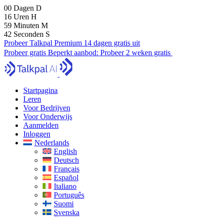
00
Dagen
D
16
Uren
H
59
Minuten
M
41
Seconden
S
Probeer Talkpal Premium 14 dagen gratis uit
Probeer gratis
Beperkt aanbod:
Probeer 2 weken gratis
Startpagina
Leren
Voor Bedrijven
Voor Onderwijs
Aanmelden
Inloggen
Nederlands
English
Deutsch
Français
Español
Italiano
Português
Suomi
Svenska