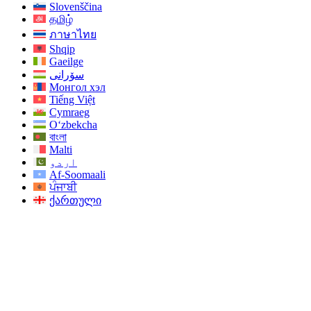
Slovenščina
தமிழ்
ภาษาไทย
Shqip
Gaeilge
سۆرانی
Монгол хэл
Tiếng Việt
Cymraeg
O‘zbekcha
বাংলা
Malti
اردو
Af-Soomaali
ਪੰਜਾਬੀ
ქართული