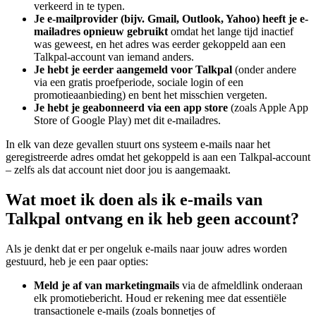
verkeerd in te typen.
Je e-mailprovider (bijv. Gmail, Outlook, Yahoo) heeft je e-
mailadres opnieuw gebruikt
omdat het lange tijd inactief
was geweest, en het adres was eerder gekoppeld aan een
Talkpal-account van iemand anders.
Je hebt je eerder aangemeld voor Talkpal
(onder andere
via een gratis proefperiode, sociale login of een
promotieaanbieding) en bent het misschien vergeten.
Je hebt je geabonneerd via een app store
(zoals Apple App
Store of Google Play) met dit e-mailadres.
In elk van deze gevallen stuurt ons systeem e-mails naar het
geregistreerde adres omdat het gekoppeld is aan een Talkpal-account
– zelfs als dat account niet door jou is aangemaakt.
Wat moet ik doen als ik e-mails van
Talkpal ontvang en ik heb geen account?
Als je denkt dat er per ongeluk e-mails naar jouw adres worden
gestuurd, heb je een paar opties:
Meld je af van marketingmails
via de afmeldlink onderaan
elk promotiebericht. Houd er rekening mee dat essentiële
transactionele e-mails (zoals bonnetjes of