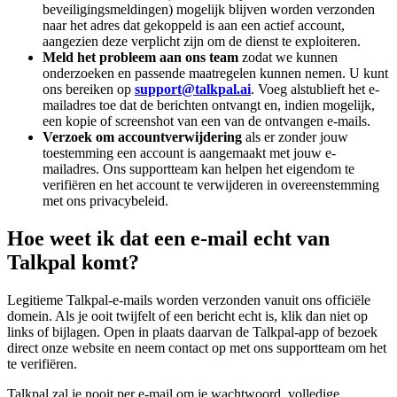
beveiligingsmeldingen) mogelijk blijven worden verzonden
naar het adres dat gekoppeld is aan een actief account,
aangezien deze verplicht zijn om de dienst te exploiteren.
Meld het probleem aan ons team
zodat we kunnen
onderzoeken en passende maatregelen kunnen nemen. U kunt
ons bereiken op
support@talkpal.ai
. Voeg alstublieft het e-
mailadres toe dat de berichten ontvangt en, indien mogelijk,
een kopie of screenshot van een van de ontvangen e-mails.
Verzoek om accountverwijdering
als er zonder jouw
toestemming een account is aangemaakt met jouw e-
mailadres. Ons supportteam kan helpen het eigendom te
verifiëren en het account te verwijderen in overeenstemming
met ons privacybeleid.
Hoe weet ik dat een e-mail echt van
Talkpal komt?
Legitieme Talkpal-e-mails worden verzonden vanuit ons officiële
domein. Als je ooit twijfelt of een bericht echt is, klik dan niet op
links of bijlagen. Open in plaats daarvan de Talkpal-app of bezoek
direct onze website en neem contact op met ons supportteam om het
te verifiëren.
Talkpal zal je nooit per e-mail om je wachtwoord, volledige