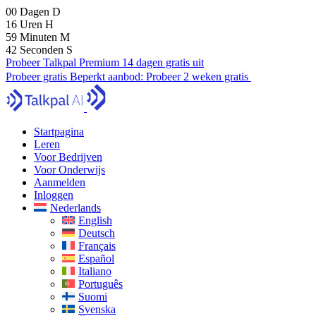
00
Dagen
D
16
Uren
H
59
Minuten
M
40
Seconden
S
Probeer Talkpal Premium 14 dagen gratis uit
Probeer gratis
Beperkt aanbod:
Probeer 2 weken gratis
Startpagina
Leren
Voor Bedrijven
Voor Onderwijs
Aanmelden
Inloggen
Nederlands
English
Deutsch
Français
Español
Italiano
Português
Suomi
Svenska