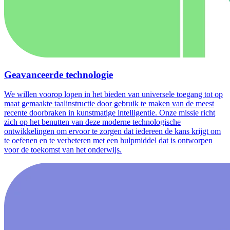
Geavanceerde technologie
We willen voorop lopen in het bieden van universele toegang tot op
maat gemaakte taalinstructie door gebruik te maken van de meest
recente doorbraken in kunstmatige intelligentie. Onze missie richt
zich op het benutten van deze moderne technologische
ontwikkelingen om ervoor te zorgen dat iedereen de kans krijgt om
te oefenen en te verbeteren met een hulpmiddel dat is ontworpen
voor de toekomst van het onderwijs.