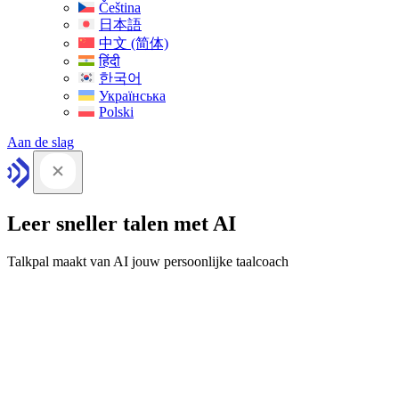
Čeština
日本語
中文 (简体)
हिंदी
한국어
Українська
Polski
Aan de slag
Leer sneller talen met AI
Talkpal maakt van AI jouw persoonlijke taalcoach