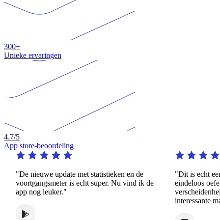
300+
Unieke ervaringen
4.7
/5
App store-beoordeling
"Dit is echt een opmerkelijke app. Het biedt
"Deze app 
de
eindeloos oefenen op een grote
voor degen
verscheidenheid aan dynamische en
oefenen, n
interessante manieren."
in een ande
kunnen bet