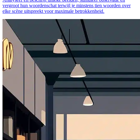
vergroot hun woordenschat terwijl je minstens tien woorden over
elke scène uitspreekt voor maximale betrokkenheid.