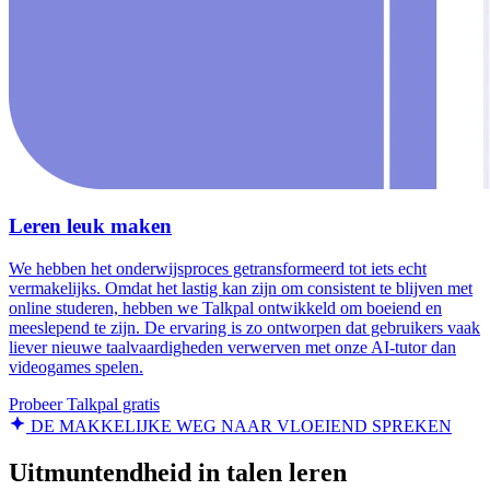
Leren leuk maken
We hebben het onderwijsproces getransformeerd tot iets echt
vermakelijks. Omdat het lastig kan zijn om consistent te blijven met
online studeren, hebben we Talkpal ontwikkeld om boeiend en
meeslepend te zijn. De ervaring is zo ontworpen dat gebruikers vaak
liever nieuwe taalvaardigheden verwerven met onze AI-tutor dan
videogames spelen.
Probeer Talkpal gratis
DE MAKKELIJKE WEG NAAR VLOEIEND SPREKEN
Uitmuntendheid in talen leren