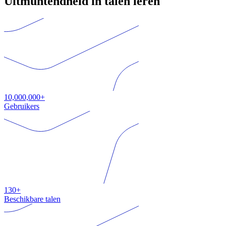
Uitmuntendheid in talen leren
10,000,000+
Gebruikers
130+
Beschikbare talen