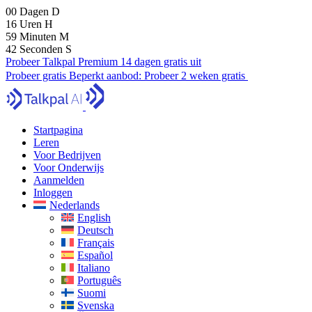
00
Dagen
D
16
Uren
H
59
Minuten
M
41
Seconden
S
Probeer Talkpal Premium 14 dagen gratis uit
Probeer gratis
Beperkt aanbod:
Probeer 2 weken gratis
Startpagina
Leren
Voor Bedrijven
Voor Onderwijs
Aanmelden
Inloggen
Nederlands
English
Deutsch
Français
Español
Italiano
Português
Suomi
Svenska