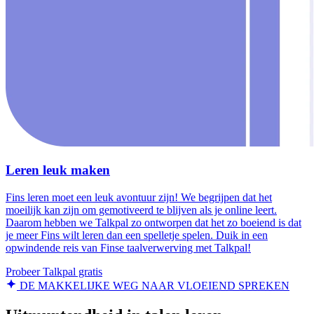
Leren leuk maken
Fins leren moet een leuk avontuur zijn! We begrijpen dat het
moeilijk kan zijn om gemotiveerd te blijven als je online leert.
Daarom hebben we Talkpal zo ontworpen dat het zo boeiend is dat
je meer Fins wilt leren dan een spelletje spelen. Duik in een
opwindende reis van Finse taalverwerving met Talkpal!
Probeer Talkpal gratis
DE MAKKELIJKE WEG NAAR VLOEIEND SPREKEN