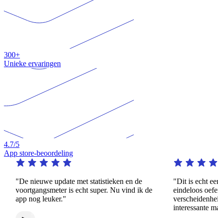
300+
Unieke ervaringen
4.7
/5
App store-beoordeling
"De nieuwe update met statistieken en de
"Dit is echt een o
voortgangsmeter is echt super. Nu vind ik de
eindeloos oefenen 
app nog leuker."
verscheidenheid a
interessante manie