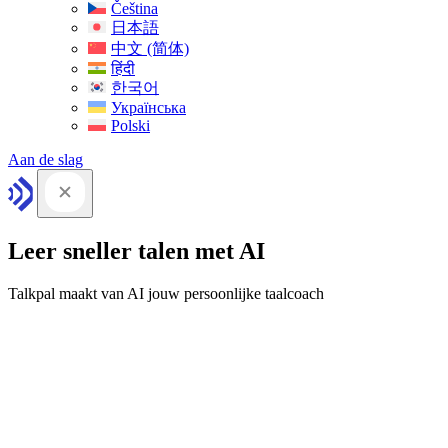
Čeština
日本語
中文 (简体)
हिंदी
한국어
Українська
Polski
Aan de slag
Leer sneller talen met AI
Talkpal maakt van AI jouw persoonlijke taalcoach