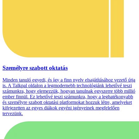
Személyre szabott oktatás
Minden tanuló egyedi, és így a finn nyelv elsajátításához vezető útja
is. A Talkpal oldalon a legmodernebb technológiánk lehetővé teszi
számunkra, hogy elemezzük, hogyan tanulnak egyszerre több millió
ember finnül. Ez lehetővé teszi számunkra, hogy a leghatékonyabb
és személyre szabott oktatási platformokat hozzuk létre, amelyeket
kifejezetten az egyes diákok egyéni igényeinek megfelelően
tervezünk.