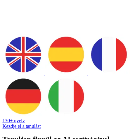
130+ nyelv
Kezdje el a tanulást