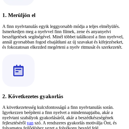
1. Merüljön el
A finn nyelvtanulás egyik leggyorsabb módja a teljes elmélyülés.
Ismerkedjen meg a nyelvvel finn filmek, zene és anyanyelvi
beszélgetések segítségével. Minél többet találkozol a finn nyelvvel,
annál gyorsabban fogod elsajátítani az új szavakat és kifejezéseket,
és fokozatosan elkezded megérteni a nyelv ritmusát és szerkezetét.
2. Következetes gyakorlás
A következetesség kulcsfontosságú a finn nyelvtanulás során.
Igyekezzen beépíteni a finn nyelvet a mindennapjaiba, akár a
nyelvtani szabályok gyakorlásáról, akár a beszédkészségének
fejlesztéséről
van
szó. A rendszeres gyakorlás motiválja Önt, és
folyamatos fejlődéshez vezet a folyékony beszéd felé.