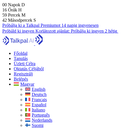
00
Napok
D
16
Órák
H
59
Percek
M
41
Másodpercek
S
Próbálja ki a Talkpal Premiumot 14 napig ingyenesen
Próbáld ki ingyen
Korlátozott ajánlat:
Próbálja ki ingyen 2 hétig
Főoldal
Tanulás
Üzleti Célra
Oktatás Céljából
Regisztrálj
Belépés
Magyar
English
Deutsch
Français
Español
Italiano
Português
Nederlands
Suomi