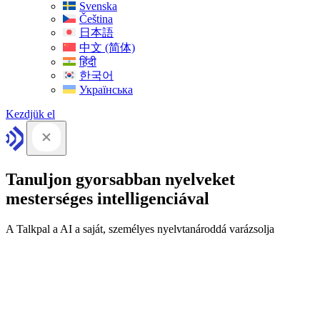
Svenska
Čeština
日本語
中文 (简体)
हिंदी
한국어
Українська
Kezdjük el
Tanuljon gyorsabban nyelveket
mesterséges intelligenciával
A Talkpal a AI a saját, személyes nyelvtanároddá varázsolja