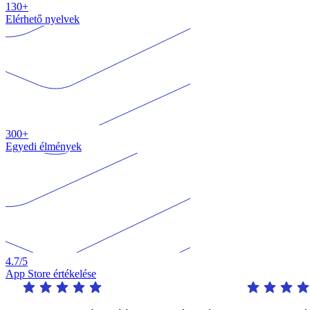
130+
Elérhető nyelvek
300+
Egyedi élmények
4.7
/5
App Store értékelése