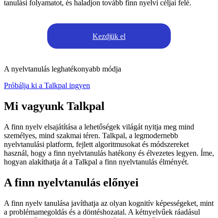
tanulási folyamatot, és haladjon tovább finn nyelvi céljai felé.
Kezdjük el
A nyelvtanulás leghatékonyabb módja
Próbálja ki a Talkpal ingyen
Mi vagyunk Talkpal
A finn nyelv elsajátítása a lehetőségek világát nyitja meg mind
személyes, mind szakmai téren. Talkpal, a legmodernebb
nyelvtanulási platform, fejlett algoritmusokat és módszereket
használ, hogy a finn nyelvtanulás hatékony és élvezetes legyen. Íme,
hogyan alakíthatja át a Talkpal a finn nyelvtanulás élményét.
A finn nyelvtanulás előnyei
A finn nyelv tanulása javíthatja az olyan kognitív képességeket, mint
a problémamegoldás és a döntéshozatal. A kétnyelvűek ráadásul