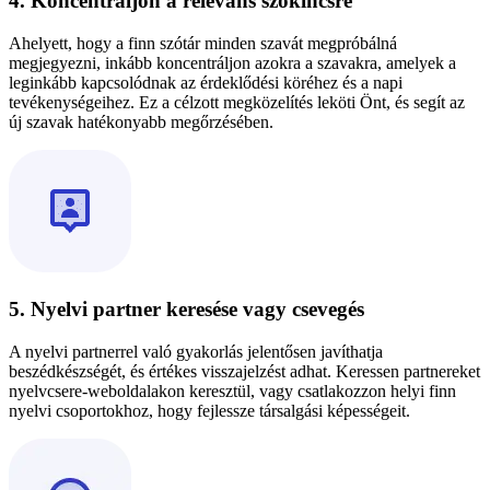
4. Koncentráljon a releváns szókincsre
Ahelyett, hogy a finn szótár minden szavát megpróbálná
megjegyezni, inkább koncentráljon azokra a szavakra, amelyek a
leginkább kapcsolódnak az érdeklődési köréhez és a napi
tevékenységeihez. Ez a célzott megközelítés leköti Önt, és segít az
új szavak hatékonyabb megőrzésében.
5. Nyelvi partner keresése vagy csevegés
A nyelvi partnerrel való gyakorlás jelentősen javíthatja
beszédkészségét, és értékes visszajelzést adhat. Keressen partnereket
nyelvcsere-weboldalakon keresztül, vagy csatlakozzon helyi finn
nyelvi csoportokhoz, hogy fejlessze társalgási képességeit.