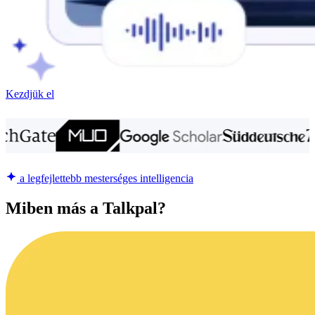
Kezdjük el
a legfejlettebb mesterséges intelligencia
Miben más a Talkpal?