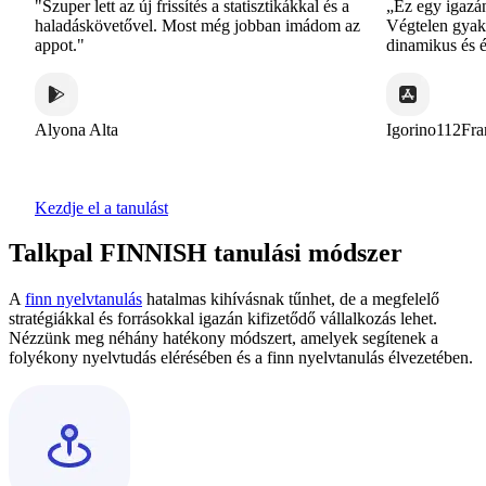
"Szuper lett az új frissítés a statisztikákkal és a
„Ez egy igazán 
haladáskövetővel. Most még jobban imádom az
Végtelen gyakorl
appot."
dinamikus és é
Alyona Alta
Igorino112Fran
Kezdje el a tanulást
Talkpal FINNISH tanulási módszer
A
finn nyelvtanulás
hatalmas kihívásnak tűnhet, de a megfelelő
stratégiákkal és forrásokkal igazán kifizetődő vállalkozás lehet.
Nézzünk meg néhány hatékony módszert, amelyek segítenek a
folyékony nyelvtudás elérésében és a finn nyelvtanulás élvezetében.