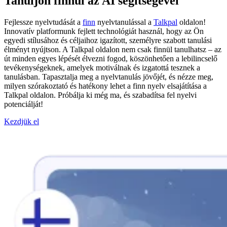
Tanuljon finnül az AI segítségével
Fejlessze nyelvtudását a
finn
nyelvtanulással a
Talkpal
oldalon!
Innovatív platformunk fejlett technológiát használ, hogy az Ön
egyedi stílusához és céljaihoz igazított, személyre szabott tanulási
élményt nyújtson. A Talkpal oldalon nem csak finnül tanulhatsz – az
út minden egyes lépését élvezni fogod, köszönhetően a lebilincselő
tevékenységeknek, amelyek motiválnak és izgatottá tesznek a
tanulásban. Tapasztalja meg a nyelvtanulás jövőjét, és nézze meg,
milyen szórakoztató és hatékony lehet a finn nyelv elsajátítása a
Talkpal oldalon. Próbálja ki még ma, és szabadítsa fel nyelvi
potenciálját!
Kezdjük el