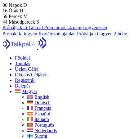
00
Napok
D
16
Órák
H
59
Percek
M
43
Másodpercek
S
Próbálja ki a Talkpal Premiumot 14 napig ingyenesen
Próbáld ki ingyen
Korlátozott ajánlat:
Próbálja ki ingyen 2 hétig
Főoldal
Tanulás
Üzleti Célra
Oktatás Céljából
Regisztrálj
Belépés
Magyar
English
Deutsch
Français
Español
Italiano
Português
Nederlands
Suomi