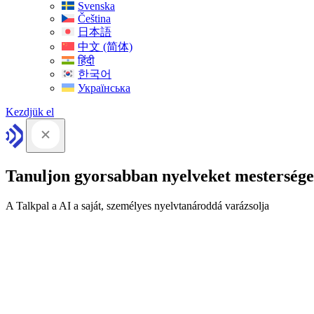
Svenska
Čeština
日本語
中文 (简体)
हिंदी
한국어
Українська
Kezdjük el
Tanuljon gyorsabban nyelveket mesterséges
A Talkpal a AI a saját, személyes nyelvtanároddá varázsolja