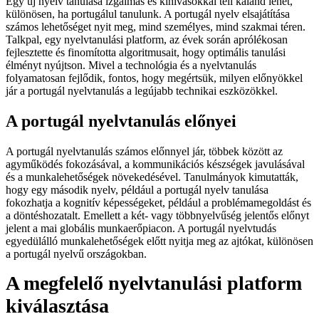
Egy új nyelv tanulása izgalmas és kihívásokkal teli kaland lehet,
különösen, ha portugálul tanulunk. A portugál nyelv elsajátítása
számos lehetőséget nyit meg, mind személyes, mind szakmai téren.
Talkpal, egy nyelvtanulási platform, az évek során aprólékosan
fejlesztette és finomította algoritmusait, hogy optimális tanulási
élményt nyújtson. Mivel a technológia és a nyelvtanulás
folyamatosan fejlődik, fontos, hogy megértsük, milyen előnyökkel
jár a portugál nyelvtanulás a legújabb technikai eszközökkel.
A portugál nyelvtanulás előnyei
A portugál nyelvtanulás számos előnnyel jár, többek között az
agyműködés fokozásával, a kommunikációs készségek javulásával
és a munkalehetőségek növekedésével. Tanulmányok kimutatták,
hogy egy második nyelv, például a portugál nyelv tanulása
fokozhatja a kognitív képességeket, például a problémamegoldást és
a döntéshozatalt. Emellett a két- vagy többnyelvűség jelentős előnyt
jelent a mai globális munkaerőpiacon. A portugál nyelvtudás
egyedülálló munkalehetőségek előtt nyitja meg az ajtókat, különösen
a portugál nyelvű országokban.
A megfelelő nyelvtanulási platform
kiválasztása