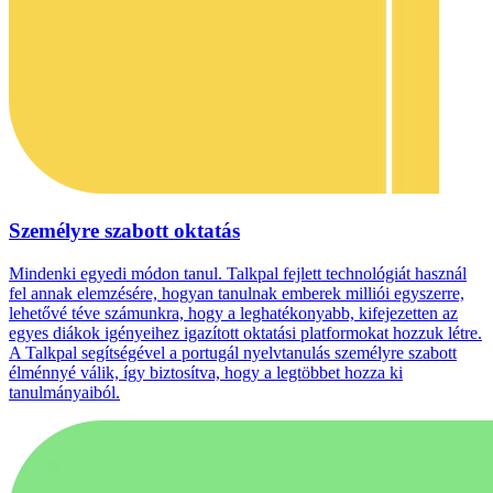
Személyre szabott oktatás
Mindenki egyedi módon tanul. Talkpal fejlett technológiát használ
fel annak elemzésére, hogyan tanulnak emberek milliói egyszerre,
lehetővé téve számunkra, hogy a leghatékonyabb, kifejezetten az
egyes diákok igényeihez igazított oktatási platformokat hozzuk létre.
A Talkpal segítségével a portugál nyelvtanulás személyre szabott
élménnyé válik, így biztosítva, hogy a legtöbbet hozza ki
tanulmányaiból.