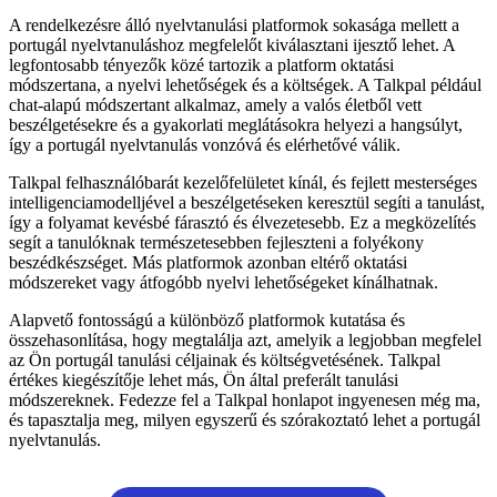
A rendelkezésre álló nyelvtanulási platformok sokasága mellett a
portugál nyelvtanuláshoz megfelelőt kiválasztani ijesztő lehet. A
legfontosabb tényezők közé tartozik a platform oktatási
módszertana, a nyelvi lehetőségek és a költségek. A Talkpal például
chat-alapú módszertant alkalmaz, amely a valós életből vett
beszélgetésekre és a gyakorlati meglátásokra helyezi a hangsúlyt,
így a portugál nyelvtanulás vonzóvá és elérhetővé válik.
Talkpal felhasználóbarát kezelőfelületet kínál, és fejlett mesterséges
intelligenciamodelljével a beszélgetéseken keresztül segíti a tanulást,
így a folyamat kevésbé fárasztó és élvezetesebb. Ez a megközelítés
segít a tanulóknak természetesebben fejleszteni a folyékony
beszédkészséget. Más platformok azonban eltérő oktatási
módszereket vagy átfogóbb nyelvi lehetőségeket kínálhatnak.
Alapvető fontosságú a különböző platformok kutatása és
összehasonlítása, hogy megtalálja azt, amelyik a legjobban megfelel
az Ön portugál tanulási céljainak és költségvetésének. Talkpal
értékes kiegészítője lehet más, Ön által preferált tanulási
módszereknek. Fedezze fel a Talkpal honlapot ingyenesen még ma,
és tapasztalja meg, milyen egyszerű és szórakoztató lehet a portugál
nyelvtanulás.