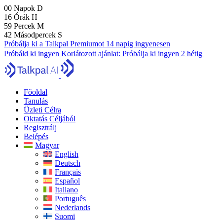
00
Napok
D
16
Órák
H
59
Percek
M
41
Másodpercek
S
Próbálja ki a Talkpal Premiumot 14 napig ingyenesen
Próbáld ki ingyen
Korlátozott ajánlat:
Próbálja ki ingyen 2 hétig
Főoldal
Tanulás
Üzleti Célra
Oktatás Céljából
Regisztrálj
Belépés
Magyar
English
Deutsch
Français
Español
Italiano
Português
Nederlands
Suomi