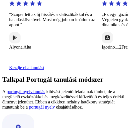
"Szuper lett az új frissítés a statisztikákkal és a
„Ez egy igazán fi
haladáskövetővel. Most még jobban imádom az
Végtelen gyakorlás
appot."
dinamikus és érd
Alyona Alta
Igorino112France
Kezdje el a tanulást
Talkpal Portugál tanulási módszer
A
portugál nyelvtanulás
kihívást jelentő feladatnak tűnhet, de a
megfelelő eszközökkel és megközelítéssel kifizetődő és teljes értékű
élményt jelenthet. Ebben a cikkben néhány hatékony stratégiát
mutatunk be a
portugál nyelv
elsajátításához.