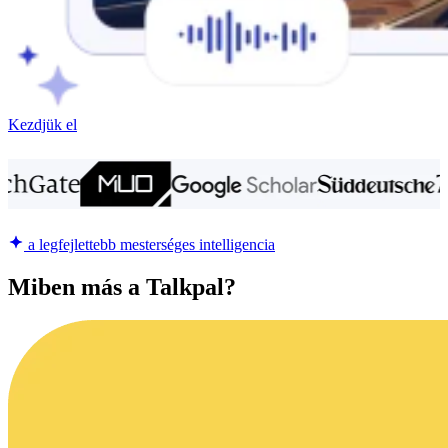
Kezdjük el
a legfejlettebb mesterséges intelligencia
Miben más a Talkpal?