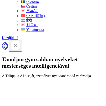
Svenska
Čeština
日本語
中文 (简体)
हिंदी
한국어
Українська
Kezdjük el
Tanuljon gyorsabban nyelveket
mesterséges intelligenciával
A Talkpal a AI a saját, személyes nyelvtanároddá varázsolja