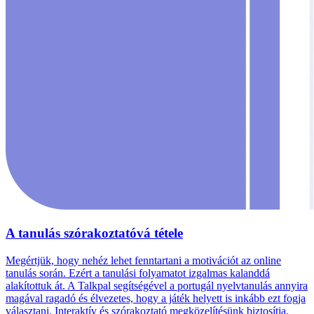
A tanulás szórakoztatóvá tétele
Megértjük, hogy nehéz lehet fenntartani a motivációt az online
tanulás során. Ezért a tanulási folyamatot izgalmas kalanddá
alakítottuk át. A Talkpal segítségével a portugál nyelvtanulás annyira
magával ragadó és élvezetes, hogy a játék helyett is inkább ezt fogja
választani. Interaktív és szórakoztató megközelítésünk biztosítja,