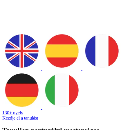
130+ nyelv
Kezdje el a tanulást