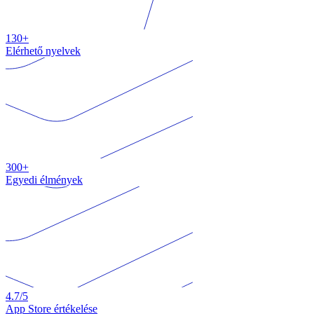
130+
Elérhető nyelvek
300+
Egyedi élmények
4.7
/5
App Store értékelése