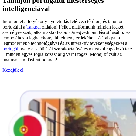
Tanuljon portugálul mesterséges
intelligenciával
Induljon el a folyékony nyelvtudás felé vezető úton, és tanuljon
portugálul a
Talkpal
oldalon! Fejlett platformunk minden leckét
személyre szab, alkalmazkodva az Ön egyedi tanulási stílusához és
tempójához a leghatékonyabb élmény érdekében. A Talkpal a
legmodernebb technológiával és az interaktív tevékenységekkel a
portugál
nyelv elsajátítását szórakoztatóvá és magával ragadóvá teszi
– minden egyes foglalkozást alig várni fogsz. Mondj búcsút az
unalmas tanulási rutinoknak!
Kezdjük el