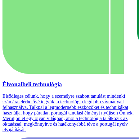
Élvonalbeli technológia
Elsődleges célunk, hogy a személyre szabott tanulást mindenki
számára elérhetővé tegyük, a technológia legújabb vívmányait
felhasználva. Talkpal a legmodernebb eszközöket és technikákat
használja, hogy páratlan portugál tanulási élményt nyújtson Önnek.
Merüljön el egy olyan világban, ahol a technológia találkozik az
oktatással, megkönnyítve és hatékonyabbá téve a portugál nyelv
elsajátítását.