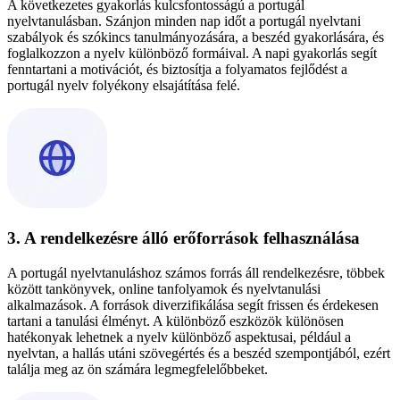
A következetes gyakorlás kulcsfontosságú a portugál
nyelvtanulásban. Szánjon minden nap időt a portugál nyelvtani
szabályok és szókincs tanulmányozására, a beszéd gyakorlására, és
foglalkozzon a nyelv különböző formáival. A napi gyakorlás segít
fenntartani a motivációt, és biztosítja a folyamatos fejlődést a
portugál nyelv folyékony elsajátítása felé.
3. A rendelkezésre álló erőforrások felhasználása
A portugál nyelvtanuláshoz számos forrás áll rendelkezésre, többek
között tankönyvek, online tanfolyamok és nyelvtanulási
alkalmazások. A források diverzifikálása segít frissen és érdekesen
tartani a tanulási élményt. A különböző eszközök különösen
hatékonyak lehetnek a nyelv különböző aspektusai, például a
nyelvtan, a hallás utáni szövegértés és a beszéd szempontjából, ezért
találja meg az ön számára legmegfelelőbbeket.