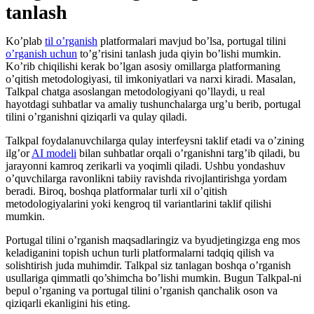
tanlash
Ko’plab
til o’rganish
platformalari mavjud bo’lsa, portugal tilini
o’rganish uchun
to’g’risini tanlash juda qiyin bo’lishi mumkin.
Ko’rib chiqilishi kerak bo’lgan asosiy omillarga platformaning
o’qitish metodologiyasi, til imkoniyatlari va narxi kiradi. Masalan,
Talkpal chatga asoslangan metodologiyani qo’llaydi, u real
hayotdagi suhbatlar va amaliy tushunchalarga urg’u berib, portugal
tilini o’rganishni qiziqarli va qulay qiladi.
Talkpal foydalanuvchilarga qulay interfeysni taklif etadi va o’zining
ilg’or
AI modeli
bilan suhbatlar orqali o’rganishni targ’ib qiladi, bu
jarayonni kamroq zerikarli va yoqimli qiladi. Ushbu yondashuv
o’quvchilarga ravonlikni tabiiy ravishda rivojlantirishga yordam
beradi. Biroq, boshqa platformalar turli xil o’qitish
metodologiyalarini yoki kengroq til variantlarini taklif qilishi
mumkin.
Portugal tilini o’rganish maqsadlaringiz va byudjetingizga eng mos
keladiganini topish uchun turli platformalarni tadqiq qilish va
solishtirish juda muhimdir. Talkpal siz tanlagan boshqa o’rganish
usullariga qimmatli qo’shimcha bo’lishi mumkin. Bugun Talkpal-ni
bepul o’rganing va portugal tilini o’rganish qanchalik oson va
qiziqarli ekanligini his eting.