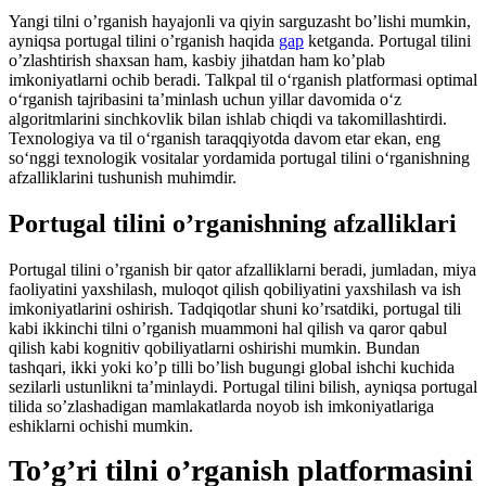
Yangi tilni o’rganish hayajonli va qiyin sarguzasht bo’lishi mumkin,
ayniqsa portugal tilini o’rganish haqida
gap
ketganda. Portugal tilini
o’zlashtirish shaxsan ham, kasbiy jihatdan ham ko’plab
imkoniyatlarni ochib beradi. Talkpal til oʻrganish platformasi optimal
oʻrganish tajribasini taʼminlash uchun yillar davomida oʻz
algoritmlarini sinchkovlik bilan ishlab chiqdi va takomillashtirdi.
Texnologiya va til o‘rganish taraqqiyotda davom etar ekan, eng
so‘nggi texnologik vositalar yordamida portugal tilini o‘rganishning
afzalliklarini tushunish muhimdir.
Portugal tilini o’rganishning afzalliklari
Portugal tilini o’rganish bir qator afzalliklarni beradi, jumladan, miya
faoliyatini yaxshilash, muloqot qilish qobiliyatini yaxshilash va ish
imkoniyatlarini oshirish. Tadqiqotlar shuni ko’rsatdiki, portugal tili
kabi ikkinchi tilni o’rganish muammoni hal qilish va qaror qabul
qilish kabi kognitiv qobiliyatlarni oshirishi mumkin. Bundan
tashqari, ikki yoki ko’p tilli bo’lish bugungi global ishchi kuchida
sezilarli ustunlikni ta’minlaydi. Portugal tilini bilish, ayniqsa portugal
tilida so’zlashadigan mamlakatlarda noyob ish imkoniyatlariga
eshiklarni ochishi mumkin.
To’g’ri tilni o’rganish platformasini