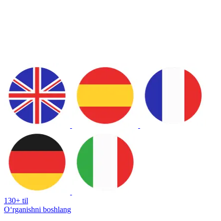
130+ til
Oʻrganishni boshlang