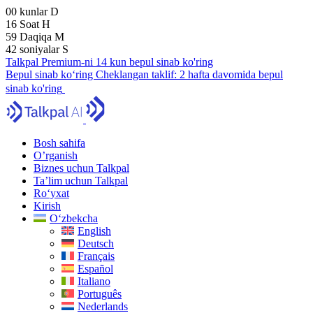
00
kunlar
D
16
Soat
H
59
Daqiqa
M
41
soniyalar
S
Talkpal Premium-ni 14 kun bepul sinab ko'ring
Bepul sinab ko‘ring
Cheklangan taklif:
2 hafta davomida bepul
sinab ko'ring
Bosh sahifa
O’rganish
Biznes uchun Talkpal
Ta’lim uchun Talkpal
Ro‘yxat
Kirish
O‘zbekcha
English
Deutsch
Français
Español
Italiano
Português
Nederlands