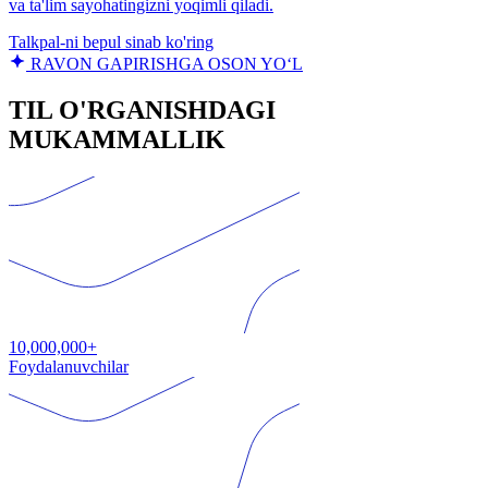
va ta'lim sayohatingizni yoqimli qiladi.
Talkpal-ni bepul sinab ko'ring
RAVON GAPIRISHGA OSON YO‘L
TIL O'RGANISHDAGI
MUKAMMALLIK
10,000,000+
Foydalanuvchilar