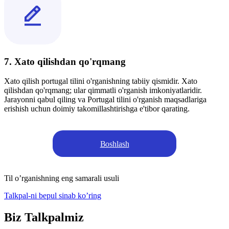
7. Xato qilishdan qo'rqmang
Xato qilish portugal tilini o'rganishning tabiiy qismidir. Xato
qilishdan qo'rqmang; ular qimmatli o'rganish imkoniyatlaridir.
Jarayonni qabul qiling va Portugal tilini o'rganish maqsadlariga
erishish uchun doimiy takomillashtirishga e'tibor qarating.
Boshlash
Til o’rganishning eng samarali usuli
Talkpal-ni bepul sinab ko’ring
Biz Talkpalmiz