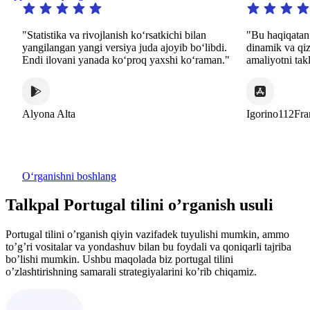
"Statistika va rivojlanish koʻrsatkichi bilan
"Bu haqiqatan ham 
yangilangan yangi versiya juda ajoyib boʻlibdi.
dinamik va qiziqar
Endi ilovani yanada koʻproq yaxshi koʻraman."
amaliyotni taklif et
Alyona Alta
Igorino112France
Oʻrganishni boshlang
Talkpal Portugal tilini o’rganish usuli
Portugal tilini o’rganish qiyin vazifadek tuyulishi mumkin, ammo
to’g’ri vositalar va yondashuv bilan bu foydali va qoniqarli tajriba
bo’lishi mumkin. Ushbu maqolada biz portugal tilini
o’zlashtirishning samarali strategiyalarini ko’rib chiqamiz.