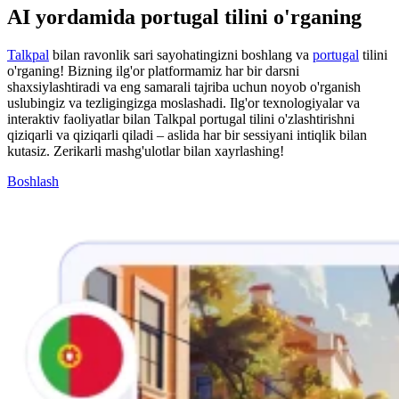
AI yordamida portugal tilini o'rganing
Talkpal
bilan ravonlik sari sayohatingizni boshlang va
portugal
tilini
o'rganing! Bizning ilg'or platformamiz har bir darsni
shaxsiylashtiradi va eng samarali tajriba uchun noyob o'rganish
uslubingiz va tezligingizga moslashadi. Ilg'or texnologiyalar va
interaktiv faoliyatlar bilan Talkpal portugal tilini o'zlashtirishni
qiziqarli va qiziqarli qiladi – aslida har bir sessiyani intiqlik bilan
kutasiz. Zerikarli mashg'ulotlar bilan xayrlashing!
Boshlash