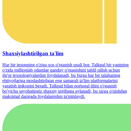
Shaxsiylashtirilgan ta'lim
Har bir insonning o'ziga xos o'rganish usuli bor. Talkpal bir vaqtning
o'zida millionlab odamlar qanday o'rganishini tahlil qilish uchun
ilg'or texnologiyalardan foydalanadi, bu bizga har bir talabaning
ehtiyojlariga moslashtirilgan eng samarali ta'lim platformalarini
yaratish imkonini beradi. Talkpal bilan portugal tilini o'rganish
bo'yicha sayohatingiz shaxsiy tajribaga aylanadi, bu sizga o'qishdan
maksimal darajada foydalanishni ta'minlaydi.