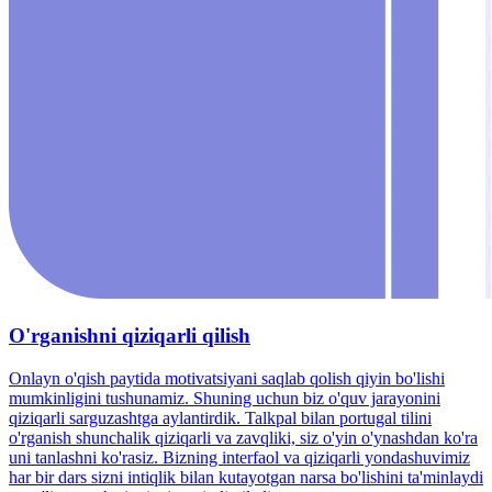
O'rganishni qiziqarli qilish
Onlayn o'qish paytida motivatsiyani saqlab qolish qiyin bo'lishi
mumkinligini tushunamiz. Shuning uchun biz o'quv jarayonini
qiziqarli sarguzashtga aylantirdik. Talkpal bilan portugal tilini
o'rganish shunchalik qiziqarli va zavqliki, siz o'yin o'ynashdan ko'ra
uni tanlashni ko'rasiz. Bizning interfaol va qiziqarli yondashuvimiz
har bir dars sizni intiqlik bilan kutayotgan narsa bo'lishini ta'minlaydi