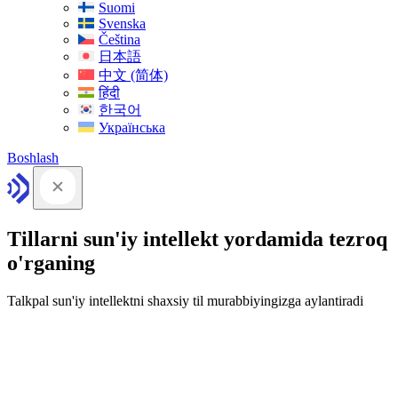
Suomi
Svenska
Čeština
日本語
中文 (简体)
हिंदी
한국어
Українська
Boshlash
Tillarni sun'iy intellekt yordamida tezroq
o'rganing
Talkpal sun'iy intellektni shaxsiy til murabbiyingizga aylantiradi