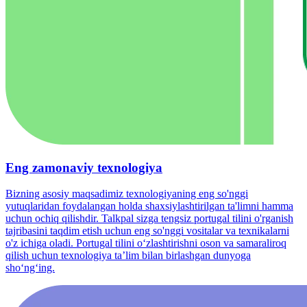
Eng zamonaviy texnologiya
Bizning asosiy maqsadimiz texnologiyaning eng so'nggi
yutuqlaridan foydalangan holda shaxsiylashtirilgan ta'limni hamma
uchun ochiq qilishdir. Talkpal sizga tengsiz portugal tilini o'rganish
tajribasini taqdim etish uchun eng so'nggi vositalar va texnikalarni
o'z ichiga oladi. Portugal tilini o‘zlashtirishni oson va samaraliroq
qilish uchun texnologiya ta’lim bilan birlashgan dunyoga
sho‘ng‘ing.