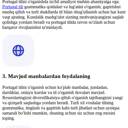
Portugal tilini o'rganishda izchil amaliyot muhim ahamiyatga ega.
Portugal tili
grammatika qoidalari va lug'atini o'rganish, gapirishni
mashq qilish va turli shakllarda til bilan shug'ullanish uchun har kuni
vaqt ajrating. Kundalik mashg'ulot sizning motivatsiyangizni saqlab
qolishga yordam beradi va portugal tilida ravon so'zlash uchun
barqaror rivojlanishni ta'minlaydi.
3. Mavjud manbalardan foydalaning
Portugal tilini o'rganish uchun ko'plab manbalar, jumladan,
darsliklar, onlayn kurslar va til o'rganish ilovalari mavjud.
Resurslaringizni diversifikatsiya qilish o'rganish tajribangizni yangi
va qiziqarli saqlashga yordam beradi. Turli xil vositalar tilning
grammatika, tinglash va gapirish kabi turli jihatlari uchun ayniqsa
samarali bo'lishi mumkin, shuning uchun siz uchun eng mosini
toping.