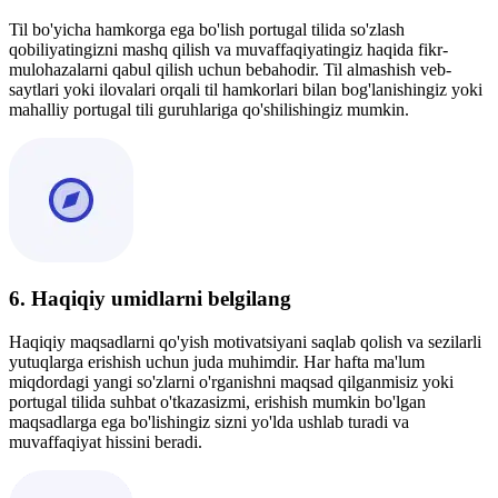
Til bo'yicha hamkorga ega bo'lish portugal tilida so'zlash
qobiliyatingizni mashq qilish va muvaffaqiyatingiz haqida fikr-
mulohazalarni qabul qilish uchun bebahodir. Til almashish veb-
saytlari yoki ilovalari orqali til hamkorlari bilan bog'lanishingiz yoki
mahalliy portugal tili guruhlariga qo'shilishingiz mumkin.
6. Haqiqiy umidlarni belgilang
Haqiqiy maqsadlarni qo'yish motivatsiyani saqlab qolish va sezilarli
yutuqlarga erishish uchun juda muhimdir. Har hafta ma'lum
miqdordagi yangi so'zlarni o'rganishni maqsad qilganmisiz yoki
portugal tilida suhbat o'tkazasizmi, erishish mumkin bo'lgan
maqsadlarga ega bo'lishingiz sizni yo'lda ushlab turadi va
muvaffaqiyat hissini beradi.