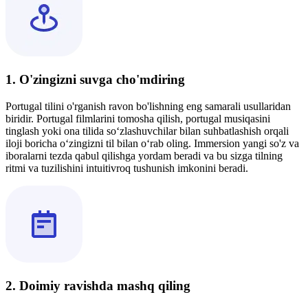
1. O'zingizni suvga cho'mdiring
Portugal tilini o'rganish ravon bo'lishning eng samarali usullaridan
biridir. Portugal filmlarini tomosha qilish, portugal musiqasini
tinglash yoki ona tilida so‘zlashuvchilar bilan suhbatlashish orqali
iloji boricha o‘zingizni til bilan o‘rab oling. Immersion yangi so'z va
iboralarni tezda qabul qilishga yordam beradi va bu sizga tilning
ritmi va tuzilishini intuitivroq tushunish imkonini beradi.
2. Doimiy ravishda mashq qiling