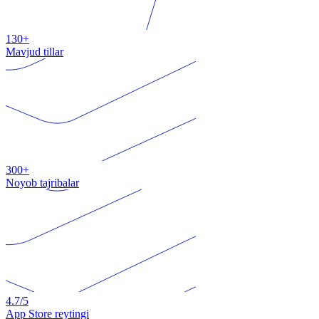
130+
Mavjud tillar
300+
Noyob tajribalar
4.7
/5
App Store reytingi