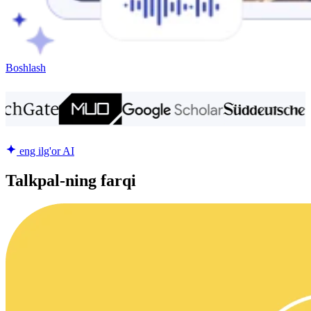
Boshlash
eng ilg'or AI
Talkpal-ning farqi