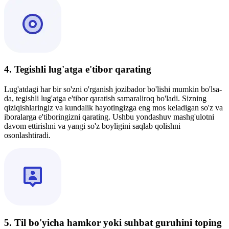
4. Tegishli lug'atga e'tibor qarating
Lug'atdagi har bir so'zni o'rganish jozibador bo'lishi mumkin bo'lsa-
da, tegishli lug'atga e'tibor qaratish samaraliroq bo'ladi. Sizning
qiziqishlaringiz va kundalik hayotingizga eng mos keladigan so'z va
iboralarga e'tiboringizni qarating. Ushbu yondashuv mashg'ulotni
davom ettirishni va yangi so'z boyligini saqlab qolishni
osonlashtiradi.
5. Til bo'yicha hamkor yoki suhbat guruhini toping