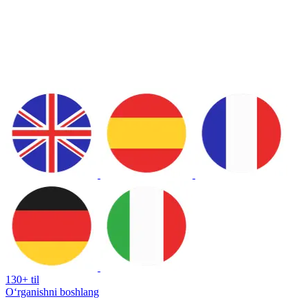
130+ til
Oʻrganishni boshlang