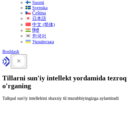
Suomi
Svenska
Čeština
日本語
中文 (简体)
हिंदी
한국어
Українська
Boshlash
Tillarni sun'iy intellekt yordamida tezroq
o'rganing
Talkpal sun'iy intellektni shaxsiy til murabbiyingizga aylantiradi