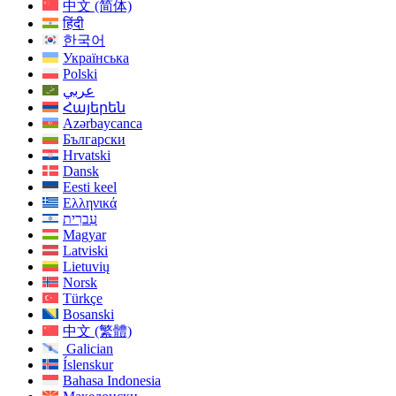
中文 (简体)
हिंदी
한국어
Українська
Polski
عربي
Հայերեն
Azərbaycanca
Български
Hrvatski
Dansk
Eesti keel
Ελληνικά
עִברִית
Magyar
Latviski
Lietuvių
Norsk
Türkçe
Bosanski
中文 (繁體)
Galician
Íslenskur
Bahasa Indonesia