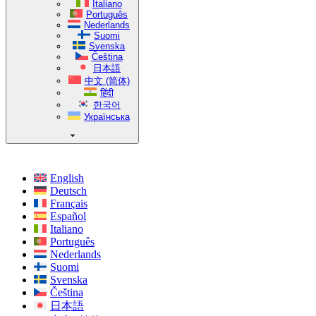
Italiano
Português
Nederlands
Suomi
Svenska
Čeština
日本語
中文 (简体)
हिंदी
한국어
Українська
English
Deutsch
Français
Español
Italiano
Português
Nederlands
Suomi
Svenska
Čeština
日本語