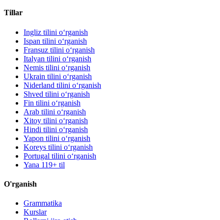
Tillar
Ingliz tilini oʻrganish
Ispan tilini oʻrganish
Fransuz tilini oʻrganish
Italyan tilini oʻrganish
Nemis tilini oʻrganish
Ukrain tilini oʻrganish
Niderland tilini oʻrganish
Shved tilini oʻrganish
Fin tilini oʻrganish
Arab tilini oʻrganish
Xitoy tilini oʻrganish
Hindi tilini oʻrganish
Yapon tilini oʻrganish
Koreys tilini oʻrganish
Portugal tilini oʻrganish
Yana 119+ til
O'rganish
Grammatika
Kurslar