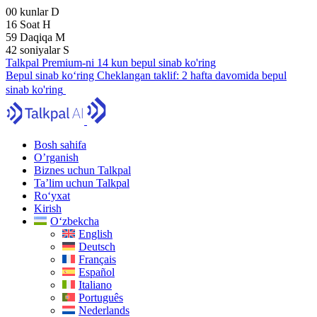
00
kunlar
D
16
Soat
H
59
Daqiqa
M
41
soniyalar
S
Talkpal Premium-ni 14 kun bepul sinab ko'ring
Bepul sinab ko‘ring
Cheklangan taklif:
2 hafta davomida bepul
sinab ko'ring
Bosh sahifa
O’rganish
Biznes uchun Talkpal
Ta’lim uchun Talkpal
Ro‘yxat
Kirish
O‘zbekcha
English
Deutsch
Français
Español
Italiano
Português
Nederlands