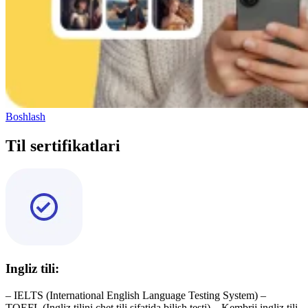
Boshlash
Til sertifikatlari
Ingliz tili:
– IELTS (International English Language Testing System) –
TOEFL (Ingliz tilini chet tili sifatida bilish testi) – Kembrij ingliz tili