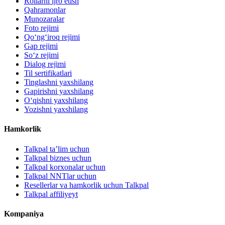
Rollarni ijro etish
Qahramonlar
Munozaralar
Foto rejimi
Qo‘ng‘iroq rejimi
Gap rejimi
So‘z rejimi
Dialog rejimi
Til sertifikatlari
Tinglashni yaxshilang
Gapirishni yaxshilang
O‘qishni yaxshilang
Yozishni yaxshilang
Hamkorlik
Talkpal ta’lim uchun
Talkpal biznes uchun
Talkpal korxonalar uchun
Talkpal NNTlar uchun
Resellerlar va hamkorlik uchun Talkpal
Talkpal affiliyeyt
Kompaniya