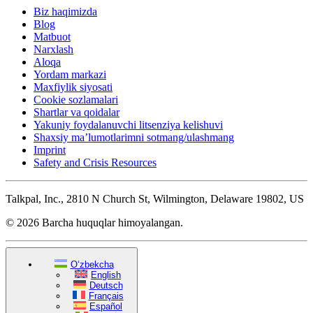
Biz haqimizda
Blog
Matbuot
Narxlash
Aloqa
Yordam markazi
Maxfiylik siyosati
Cookie sozlamalari
Shartlar va qoidalar
Yakuniy foydalanuvchi litsenziya kelishuvi
Shaxsiy ma’lumotlarimni sotmang/ulashmang
Imprint
Safety and Crisis Resources
Talkpal, Inc., 2810 N Church St, Wilmington, Delaware 19802, US
© 2026 Barcha huquqlar himoyalangan.
O‘zbekcha
English
Deutsch
Français
Español