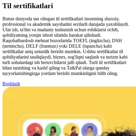
Til sertifikatlari
Butun dunyoda tan olingan til sertifikatlari insonning shaxsiy,
professional va akademik sayohatini sezilarli darajada yaxshilaydi.
Ular ish, ta'lim va madaniy tushunish uchun eshiklarni ochib,
qobiliyatning yorqin isboti sifatida harakat qilishadi.
Raqobatbardosh mehnat bozorlarida TOEFL (inglizcha), DSH
(nemischa), DELF (frantsuz) yoki DELE (ispancha) kabi
sertifikatlar aniq ustunlik berishi mumkin. Ushbu sertifikatlar til
qobiliyatlarini tasdiqlaydi, biznes, sog'liqni saqlash va turizm kabi
turli sohalardagi ish beruvchilarni jalb qiladi. Turli til sertifikatlari
bilan tanishing va kashf qiling va TalkPal ularga qanday
tayyorlanishingizga yordam berishi mumkinligini bilib oling.
Boshlash