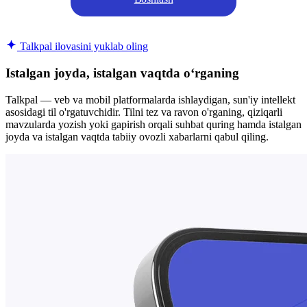
Talkpal ilovasini yuklab oling
Istalgan joyda, istalgan vaqtda oʻrganing
Talkpal — veb va mobil platformalarda ishlaydigan, sun'iy intellekt
asosidagi til o'rgatuvchidir. Tilni tez va ravon o'rganing, qiziqarli
mavzularda yozish yoki gapirish orqali suhbat quring hamda istalgan
joyda va istalgan vaqtda tabiiy ovozli xabarlarni qabul qiling.