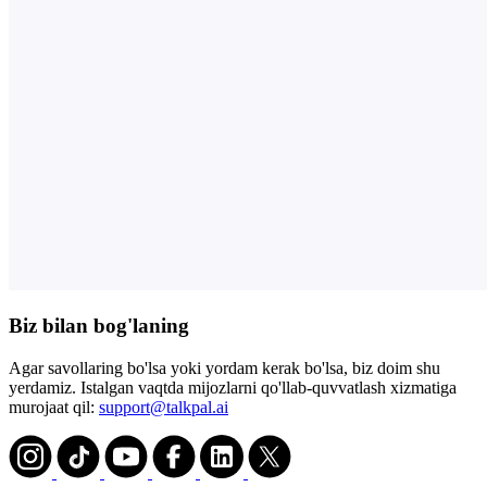
Biz bilan bog'laning
Agar savollaring bo'lsa yoki yordam kerak bo'lsa, biz doim shu
yerdamiz. Istalgan vaqtda mijozlarni qo'llab-quvvatlash xizmatiga
murojaat qil:
support@talkpal.ai