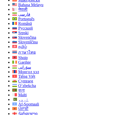
Македонски
Bahasa Melayu
नेपाली
فارسی
Português
Română
Русский
Srpski
Slovenčina
Slovenščina
தமிழ்
ภาษาไทย
Shqip
Gaeilge
سۆرانی
Монгол хэл
Tiếng Việt
Cymraeg
O‘zbekcha
বাংলা
Malti
اردو
Af-Soomaali
ਪੰਜਾਬੀ
ქართული