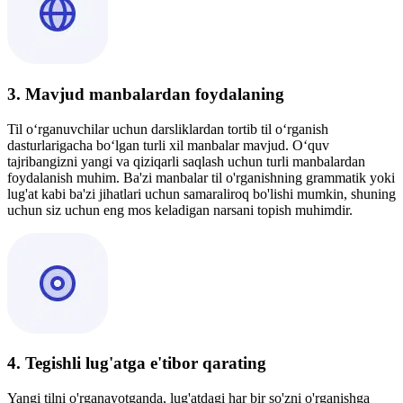
3. Mavjud manbalardan foydalaning
Til o‘rganuvchilar uchun darsliklardan tortib til o‘rganish
dasturlarigacha bo‘lgan turli xil manbalar mavjud. O‘quv
tajribangizni yangi va qiziqarli saqlash uchun turli manbalardan
foydalanish muhim. Ba'zi manbalar til o'rganishning grammatik yoki
lug'at kabi ba'zi jihatlari uchun samaraliroq bo'lishi mumkin, shuning
uchun siz uchun eng mos keladigan narsani topish muhimdir.
4. Tegishli lug'atga e'tibor qarating
Yangi tilni o'rganayotganda, lug'atdagi har bir so'zni o'rganishga