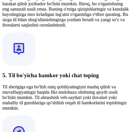
harakat qilish jozibador bo'lishi mumkin. Biroq, bu o'rganishning
eng samarali usuli emas. Buning o'rniga qiziqishlaringiz va kundalik
hayotingizga mos keladigan lug'atni o'rganishga e'tibor qarating. Bu
sizga til bilan shug'ullanishingizga yordam beradi va yangi so'z va
iboralarni saqlashni osonlashtiradi.
5. Til bo'yicha hamkor yoki chat toping
Til sherigiga ega bo'lish nutq qobiliyatingizni mashq qilish va
muvaffaqiyatingiz haqida fikr-mulohaza olishning ajoyib usuli
bo'lishi mumkin. Til almashish veb-saytlari yoki ilovalari yoki
mahalliy til guruhlariga qo'shilish orqali til hamkorlarini topishingiz
mumkin.