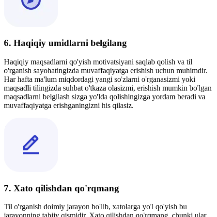
6. Haqiqiy umidlarni belgilang
Haqiqiy maqsadlarni qo'yish motivatsiyani saqlab qolish va til
o'rganish sayohatingizda muvaffaqiyatga erishish uchun muhimdir.
Har hafta ma'lum miqdordagi yangi so'zlarni o'rganasizmi yoki
maqsadli tilingizda suhbat o'tkaza olasizmi, erishish mumkin bo'lgan
maqsadlarni belgilash sizga yo'lda qolishingizga yordam beradi va
muvaffaqiyatga erishganingizni his qilasiz.
7. Xato qilishdan qo'rqmang
Til o'rganish doimiy jarayon bo'lib, xatolarga yo'l qo'yish bu
jarayonning tabiiy qismidir. Xato qilishdan qo'rqmang, chunki ular