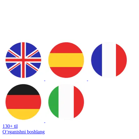
130+ til
Oʻrganishni boshlang