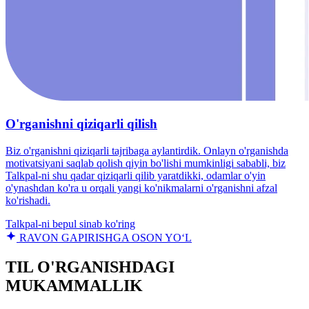
O'rganishni qiziqarli qilish
Biz o'rganishni qiziqarli tajribaga aylantirdik. Onlayn o'rganishda
motivatsiyani saqlab qolish qiyin bo'lishi mumkinligi sababli, biz
Talkpal-ni shu qadar qiziqarli qilib yaratdikki, odamlar o'yin
o'ynashdan ko'ra u orqali yangi ko'nikmalarni o'rganishni afzal
ko'rishadi.
Talkpal-ni bepul sinab ko'ring
RAVON GAPIRISHGA OSON YO‘L
TIL O'RGANISHDAGI
MUKAMMALLIK