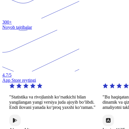
300+
Noyob tajribalar
4.7
/5
App Store reytingi
"Statistika va rivojlanish koʻrsatkichi bilan
"Bu haqiqatan 
yangilangan yangi versiya juda ajoyib boʻlibdi.
dinamik va qiz
Endi ilovani yanada koʻproq yaxshi koʻraman."
amaliyotni takl