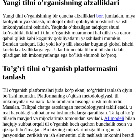
Yangi tilni o’rganishning afzalliklari
Yangi tilni o’rganishning bir qancha afzalliklari
bor
, jumladan, miya
faoliyatini yaxshilash, muloqot qilish qobiliyatini oshirish va ish
imkoniyatlarini oshirish. Yaqinda o’tkazilgan tadqiqot shuni
ko’rsatdiki, ikkinchi tilni o’rganish muammoni hal qilish va qaror
qabul qilish kabi kognitiv qobiliyatlarni yaxshilashi mumkin.
Bundan tashqari, ikki yoki ko’p tilli shaxslar bugungi global ishchi
kuchida afzalliklarga ega. Ular bir nechta tillarni bilishni talab
qiladigan ish imkoniyatlariga ega bo’lish ehtimoli ko’proq.
To’g’ri tilni o’rganish platformasini
tanlash
Til o‘rganish platformalari juda ko‘p ekan, to‘g‘risini tanlash qiyin
bo‘lishi mumkin. Platformaning o’qitish metodologiyasi, til
imkoniyatlari va narxi kabi omillarni hisobga olish muhimdir.
Masalan, Talkpal chatga asoslangan metodologiyani taklif etadi, u
real hayotdagi suhbatlar va tushunchalarga qaratilgan. Talkpal ko’p
tillarda mavjud va mijozlarimiz tomonidan seviladi.
AI modeli
bilan
haqiqiy suhbat orqali til o’rganish hech qachon bunchalik oson va
qiziqarli bo’lmagan. Bu bizning mijozlarimizga til o’rganish
jarayonidan zerikish va ish elementini olib tashlash imkonini beradi.