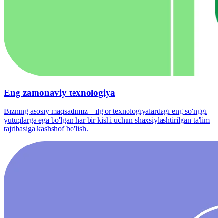
Eng zamonaviy texnologiya
Bizning asosiy maqsadimiz – ilg'or texnologiyalardagi eng so'nggi
yutuqlarga ega bo'lgan har bir kishi uchun shaxsiylashtirilgan ta'lim
tajribasiga kashshof bo'lish.