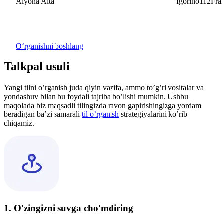
Alyona Alta
Igorino112Fra
Oʻrganishni boshlang
Talkpal usuli
Yangi tilni o’rganish juda qiyin vazifa, ammo to’g’ri vositalar va
yondashuv bilan bu foydali tajriba bo’lishi mumkin. Ushbu
maqolada biz maqsadli tilingizda ravon gapirishingizga yordam
beradigan ba’zi samarali
til o’rganish
strategiyalarini ko’rib
chiqamiz.
1. O'zingizni suvga cho'mdiring