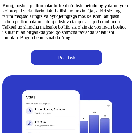
Biroq, boshqa platformalar turli xil o’qitish metodologiyalarini yoki
ko’proq til variantlarini taklif qilishi mumkin. Qaysi biri sizning
ta’lim maqsadlaringiz va byudjetingizga mos kelishini aniqlash
uchun platformalarni tadqiq qilish va taqqoslash juda muhimdir.
Talkpal qo’shimcha mahsulot bo’lib, siz o’zingiz yoqtirgan boshqa
usullar bilan birgalikda yoki qo’shimcha ravishda ishlatilishi
mumkin. Bugun bepul sinab ko’ring.
Boshlash