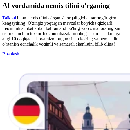
AI yordamida nemis tilini o'rganing
Talkpal
bilan nemis tilini oʻrganish orqali global tarmogʻingizni
kengaytiring! O'zingiz yoqtirgan mavzular bo'yicha qiziqarli,
mazmunli suhbatlardan bahramand bo'ling va o'z mahoratingizni
oshirish uchun tezkor fikr-mulohazalarni oling – barchasi kuniga
atigi 10 daqiqada. Ilovamizni bugun sinab ko'ring va nemis tilini
o'rganish qanchalik yoqimli va samarali ekanligini bilib oling!
Boshlash