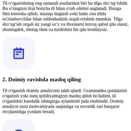
Til o‘rganishning eng samarali usullaridan biri bu tilga sho‘ng‘ishdir.
Bu o'zingizni iloji boricha til bilan o'rab olishni anglatadi. Bunga
film tomosha qilish, musiqa tinglash yoki hatto ona tilida
so'zlashuvchilar bilan suhbatlashish orqali erishish mumkin. Tilga
sho‘ng‘ish orqali siz yangi so‘z va iboralarni tezroq qabul qila olasiz,
shuningdek, tilning ritmi va tuzilishini his qila boshlaysiz.
2. Doimiy ravishda mashq qiling
Til o'rganish doimiy amaliyotni talab qiladi. Grammatika qoidalarini
o'rganish yoki nutq qobiliyatingizni mashq qilish bo'ladimi, til
o'rganishni kundalik ishingizga aylantirish juda muhimdir. Doimiy
amaliyot sizni motivatsiyada saqlashga va ravonlik sari barqaror
rivojlanishga yordam beradi.