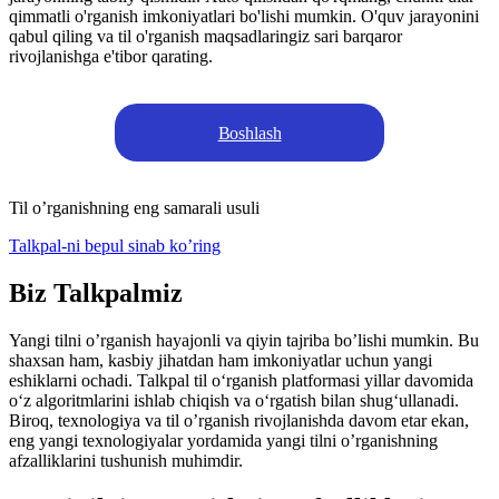
qimmatli o'rganish imkoniyatlari bo'lishi mumkin. O'quv jarayonini
qabul qiling va til o'rganish maqsadlaringiz sari barqaror
rivojlanishga e'tibor qarating.
Boshlash
Til o’rganishning eng samarali usuli
Talkpal-ni bepul sinab ko’ring
Biz Talkpalmiz
Yangi tilni o’rganish hayajonli va qiyin tajriba bo’lishi mumkin. Bu
shaxsan ham, kasbiy jihatdan ham imkoniyatlar uchun yangi
eshiklarni ochadi. Talkpal til oʻrganish platformasi yillar davomida
oʻz algoritmlarini ishlab chiqish va oʻrgatish bilan shugʻullanadi.
Biroq, texnologiya va til o’rganish rivojlanishda davom etar ekan,
eng yangi texnologiyalar yordamida yangi tilni o’rganishning
afzalliklarini tushunish muhimdir.