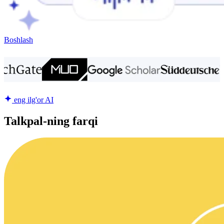
Boshlash
eng ilg'or AI
Talkpal-ning farqi