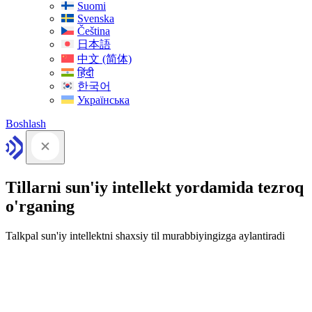
Suomi
Svenska
Čeština
日本語
中文 (简体)
हिंदी
한국어
Українська
Boshlash
Tillarni sun'iy intellekt yordamida tezroq
o'rganing
Talkpal sun'iy intellektni shaxsiy til murabbiyingizga aylantiradi