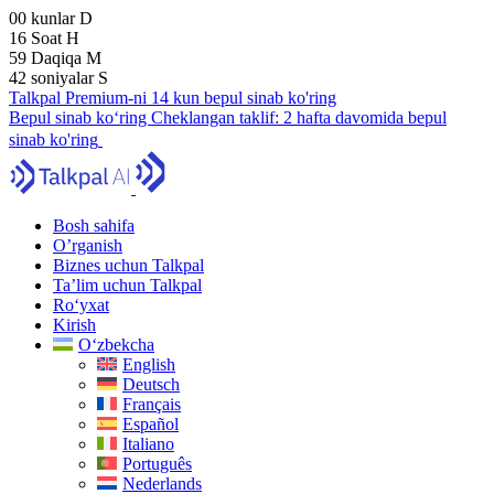
00
kunlar
D
16
Soat
H
59
Daqiqa
M
41
soniyalar
S
Talkpal Premium-ni 14 kun bepul sinab ko'ring
Bepul sinab ko‘ring
Cheklangan taklif:
2 hafta davomida bepul
sinab ko'ring
Bosh sahifa
O’rganish
Biznes uchun Talkpal
Ta’lim uchun Talkpal
Ro‘yxat
Kirish
O‘zbekcha
English
Deutsch
Français
Español
Italiano
Português
Nederlands