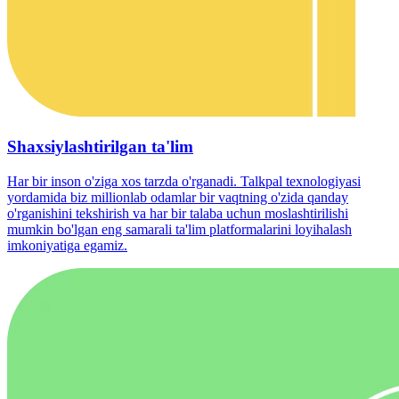
Shaxsiylashtirilgan ta'lim
Har bir inson o'ziga xos tarzda o'rganadi. Talkpal texnologiyasi
yordamida biz millionlab odamlar bir vaqtning o'zida qanday
o'rganishini tekshirish va har bir talaba uchun moslashtirilishi
mumkin bo'lgan eng samarali ta'lim platformalarini loyihalash
imkoniyatiga egamiz.