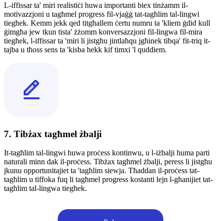
L-iffissar ta' miri realistiċi huwa importanti biex tinżamm il-
motivazzjoni u tagħmel progress fil-vjaġġ tat-tagħlim tal-lingwi
tiegħek. Kemm jekk qed titgħallem ċertu numru ta 'kliem ġdid kull
ġimgħa jew tkun tista' żżomm konversazzjoni fil-lingwa fil-mira
tiegħek, l-iffissar ta 'miri li jistgħu jintlaħqu jgħinek tibqa' fit-triq it-
tajba u tħoss sens ta 'kisba hekk kif timxi 'l quddiem.
7. Tibżax tagħmel żbalji
It-tagħlim tal-lingwi huwa proċess kontinwu, u l-iżbalji huma parti
naturali minn dak il-proċess. Tibżax tagħmel żbalji, peress li jistgħu
jkunu opportunitajiet ta 'tagħlim siewja. Tħaddan il-proċess tat-
tagħlim u tiffoka fuq li tagħmel progress kostanti lejn l-għanijiet tat-
tagħlim tal-lingwa tiegħek.