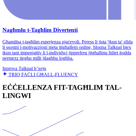
Nagħmlu t-Tagħlim Divertenti
Għamilna t-tagħlim esperjenza pjaċevoli. Peress li jista 'jkun ta' sfida
li ssostni l-motivazzjoni meta titgħallem online, ħloqna Talkpal biex
ikun tant impenjattiv li l-individwi jippreferu jitgħallmu ħiliet ġodda
permezz tiegħu milli jilagħbu logħba.
Ipprova Talkpal b’xejn
TRIQ FAĊLI GĦALL-FLUENCY
EĊĊELLENZA FIT-TAGĦLIM TAL-
LINGWI