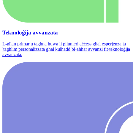
Teknoloġija avvanzata
L-għan primarju tagħna huwa li pijunieri aċċess għal esperjenza ta
'tagħlim personalizzata għal kulħadd bl-aħħar avvanzi fit-teknoloġija
avvanzata.