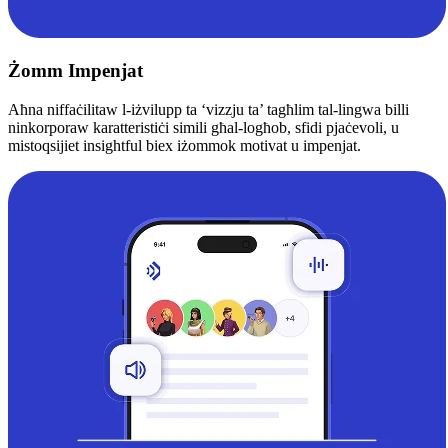
Żomm Impenjat
Aħna niffaċilitaw l-iżvilupp ta ‘vizzju ta’ tagħlim tal-lingwa billi
ninkorporaw karatteristiċi simili għal-logħob, sfidi pjaċevoli, u
mistoqsijiet insightful biex iżommok motivat u impenjat.