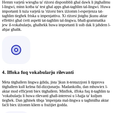
Hemm varjetà wiesgħa ta' riżorsi disponibbli għal dawk li jitgħallmu
l-lingwi, minn kotba ta' test għal apps għat-tagħlim tal-lingwi. Huwa
importanti li tuża varjetà ta 'riżorsi biex iżżomm l-esperjenza tat-
tagħlim tiegħek friska u impenjattiva. Xi riżorsi jistgħu jkunu aktar
effettivi għal ċerti aspetti tat-tagħlim tal-lingwa, bħall-grammatika
jew il-vokabularju, għalhekk huwa importanti li ssib dak li jaħdem l-
aħjar għalik.
4. Iffoka fuq vokabularju rilevanti
Meta titgħallem lingwa ġdida, jista 'jkun it-tentazzjoni li tipprova
titgħallem kull kelma fid-dizzjunarju. Madankollu, dan mhuwiex l-
aktar mod effiċjenti biex titgħallem. Minflok, iffoka fuq it-tagħlim ta
'vokabularju li huwa rilevanti għall-interessi u l-ħajja ta' kuljum
tiegħek. Dan jgħinek tibqa 'impenjata mal-lingwa u tagħmilha aktar
faċli biex iżżomm kliem u frażijiet ġodda.