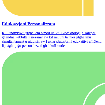
Edukazzjoni Personalizzata
Kull individwu jitgħallem b'mod uniku. Bit-teknoloġija Talkpal,
għandna l-abbiltà li neżaminaw kif miljuni ta 'nies jitgħallmu
simultanjament u niddisinjaw l-aktar pjattaformi edukattivi effiċjenti,
li jistgħu jiġu personalizzati għal kull student.