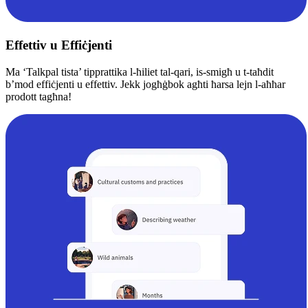
Effettiv u Effiċjenti
Ma ‘Talkpal tista’ tipprattika l-ħiliet tal-qari, is-smigħ u t-taħdit
b’mod effiċjenti u effettiv. Jekk jogħġbok agħti ħarsa lejn l-aħħar
prodott tagħna!