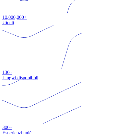
10,000,000+
Utenti
130+
Lingwi disponibbli
300+
Esperjenzi uniċi