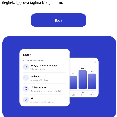
tiegħek. Ipprova tagħna b’xejn illum.
Ibda