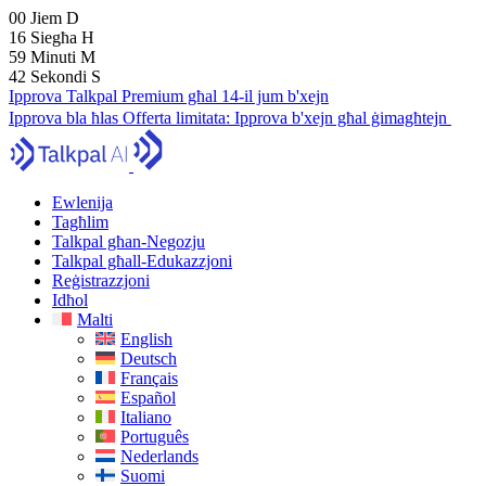
00
Jiem
D
16
Siegħa
H
59
Minuti
M
41
Sekondi
S
Ipprova Talkpal Premium għal 14-il jum b'xejn
Ipprova bla ħlas
Offerta limitata:
Ipprova b'xejn għal ġimagħtejn
Ewlenija
Tagħlim
Talkpal għan-Negozju
Talkpal għall-Edukazzjoni
Reġistrazzjoni
Idħol
Malti
English
Deutsch
Français
Español
Italiano
Português
Nederlands
Suomi