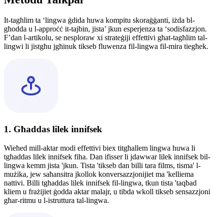
It-tagħlim ta ‘lingwa ġdida huwa kompitu skoraġġanti, iżda bl-
għodda u l-approċċ it-tajbin, jista’ jkun esperjenza ta ‘sodisfazzjon.
F’dan l-artikolu, se nesploraw xi strateġiji effettivi għat-tagħlim tal-
lingwi li jistgħu jgħinuk tikseb fluwenza fil-lingwa fil-mira tiegħek.
1. Għaddas lilek innifsek
Wieħed mill-aktar modi effettivi biex titgħallem lingwa huwa li
tgħaddas lilek innifsek fiha. Dan ifisser li jdawwar lilek innifsek bil-
lingwa kemm jista 'jkun. Tista 'tikseb dan billi tara films, tisma' l-
mużika, jew saħansitra jkollok konversazzjonijiet ma 'kelliema
nattivi. Billi tgħaddas lilek innifsek fil-lingwa, tkun tista 'taqbad
kliem u frażijiet ġodda aktar malajr, u tibda wkoll tikseb sensazzjoni
għar-ritmu u l-istruttura tal-lingwa.