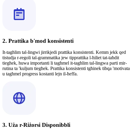
2. Prattika b'mod konsistenti
It-tagħlim tal-lingwi jirrikjedi prattika konsistenti. Kemm jekk qed
tistudja r-regoli tal-grammatika jew tipprattika l-ħiliet tat-taħdit
tiegħek, huwa importanti li tagħmel it-tagħlim tal-lingwa parti mir-
rutina ta 'kuljum tiegħek. Prattika konsistenti tgħinek tibqa 'motivata
u tagħmel progress kostanti lejn il-ħeffa.
3. Uża r-Riżorsi Disponibbli