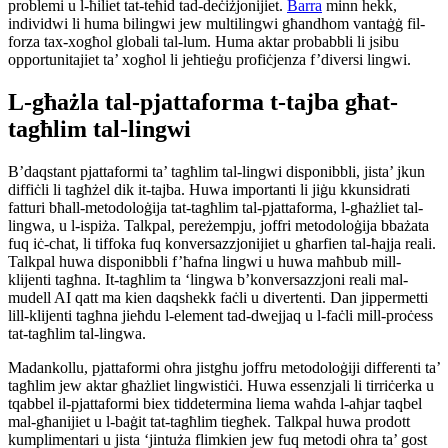
problemi u l-ħiliet tat-teħid tad-deċiżjonijiet.
Barra
minn hekk,
individwi li huma bilingwi jew multilingwi għandhom vantaġġ fil-
forza tax-xogħol globali tal-lum. Huma aktar probabbli li jsibu
opportunitajiet ta’ xogħol li jeħtieġu profiċjenza f’diversi lingwi.
L-għażla tal-pjattaforma t-tajba għat-
tagħlim tal-lingwi
B’daqstant pjattaformi ta’ tagħlim tal-lingwi disponibbli, jista’ jkun
diffiċli li tagħżel dik it-tajba. Huwa importanti li jiġu kkunsidrati
fatturi bħall-metodoloġija tat-tagħlim tal-pjattaforma, l-għażliet tal-
lingwa, u l-ispiża. Talkpal, pereżempju, joffri metodoloġija bbażata
fuq iċ-chat, li tiffoka fuq konversazzjonijiet u għarfien tal-ħajja reali.
Talkpal huwa disponibbli f’ħafna lingwi u huwa maħbub mill-
klijenti tagħna. It-tagħlim ta ‘lingwa b’konversazzjoni reali mal-
mudell AI qatt ma kien daqshekk faċli u divertenti. Dan jippermetti
lill-klijenti tagħna jieħdu l-element tad-dwejjaq u l-faċli mill-proċess
tat-tagħlim tal-lingwa.
Madankollu, pjattaformi oħra jistgħu joffru metodoloġiji differenti ta’
tagħlim jew aktar għażliet lingwistiċi. Huwa essenzjali li tirriċerka u
tqabbel il-pjattaformi biex tiddetermina liema waħda l-aħjar taqbel
mal-għanijiet u l-baġit tat-tagħlim tiegħek. Talkpal huwa prodott
kumplimentari u jista ‘jintuża flimkien jew fuq metodi oħra ta’ gost