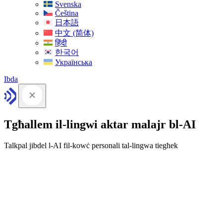
Svenska
Čeština
日本語
中文 (简体)
हिंदी
한국어
Українська
Ibda
Tgħallem il-lingwi aktar malajr bl-AI
Talkpal jibdel l-AI fil-kowċ personali tal-lingwa tiegħek