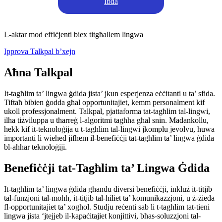
Ibda
L-aktar mod effiċjenti biex titgħallem lingwa
Ipprova Talkpal b’xejn
Aħna Talkpal
It-tagħlim ta’ lingwa ġdida jista’ jkun esperjenza eċċitanti u ta’ sfida.
Tiftaħ bibien ġodda għal opportunitajiet, kemm personalment kif
ukoll professjonalment. Talkpal, pjattaforma tat-tagħlim tal-lingwi,
ilha tiżviluppa u tħarreġ l-algoritmi tagħha għal snin. Madankollu,
hekk kif it-teknoloġija u t-tagħlim tal-lingwi jkomplu jevolvu, huwa
importanti li wieħed jifhem il-benefiċċji tat-tagħlim ta’ lingwa ġdida
bl-aħħar teknoloġiji.
Benefiċċji tat-Tagħlim ta’ Lingwa Ġdida
It-tagħlim ta’ lingwa ġdida għandu diversi benefiċċji, inkluż it-titjib
tal-funzjoni tal-moħħ, it-titjib tal-ħiliet ta’ komunikazzjoni, u ż-żieda
fl-opportunitajiet ta’ xogħol. Studju reċenti sab li t-tagħlim tat-tieni
lingwa jista ‘jtejjeb il-kapaċitajiet konjittivi, bħas-soluzzjoni tal-