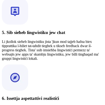
5. Sib sieħeb lingwistiku jew chat
Li jkollok sieħeb lingwistiku jista 'jkun mod tajjeb ħafna biex
tipprattika l-ħiliet tat-taħdit tiegħek u tikseb feedback dwar il-
progress tiegħek. Tista' ssib imsieħba lingwistiċi permezz ta'
websajts jew apps ta' skambju lingwistiku, jew billi tingħaqad ma'
gruppi lingwistiċi lokali.
6. Issettja aspettattivi realistiċi