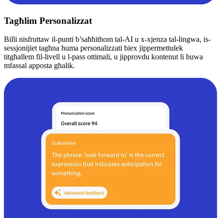
Tagħlim Personalizzat
Billi nisfruttaw il-punti b’saħħithom tal-AI u x-xjenza tal-lingwa, is-
sessjonijiet tagħna huma personalizzati biex jippermettulek
titgħallem fil-livell u l-pass ottimali, u jipprovdu kontenut li huwa
mfassal apposta għalik.