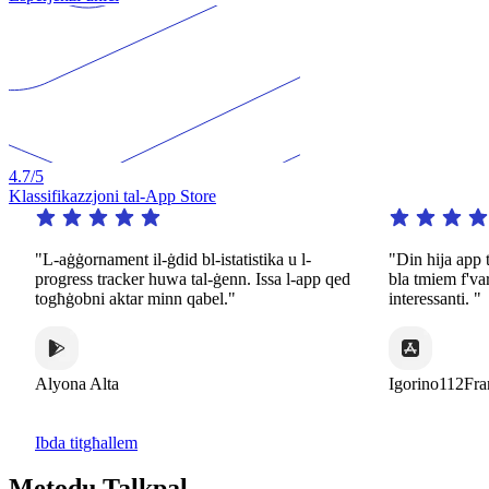
4.7
/5
Klassifikazzjoni tal-App Store
L-aġġornament il-ġdid bl-istatistika u l-
"Din hija app tassew 
rogress tracker huwa tal-ġenn. Issa l-app qed
bla tmiem f'varjetà k
ogħġobni aktar minn qabel."
interessanti. "
lyona Alta
Igorino112France
Ibda titgħallem
Metodu Talkpal