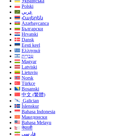
Українська
Polski
عربي
Հայերեն
Azərbaycanca
Български
Hrvatski
Dansk
Eesti keel
Ελληνικά
עִברִית
Magyar
Latviski
Lietuvių
Norsk
Türkçe
Bosanski
中文 (繁體)
Galician
Íslenskur
Bahasa Indonesia
Македонски
Bahasa Melayu
नेपाली
فارسی