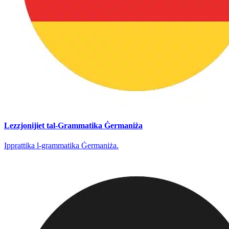
Lezzjonijiet tal-Grammatika Ġermaniża
Ipprattika l-grammatika Ġermaniża.