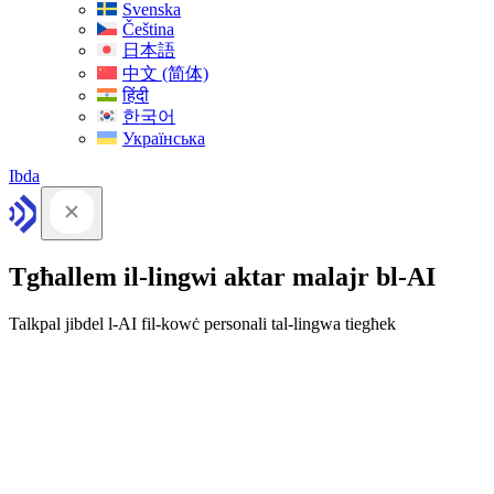
Svenska
Čeština
日本語
中文 (简体)
हिंदी
한국어
Українська
Ibda
Tgħallem il-lingwi aktar malajr bl-AI
Talkpal jibdel l-AI fil-kowċ personali tal-lingwa tiegħek