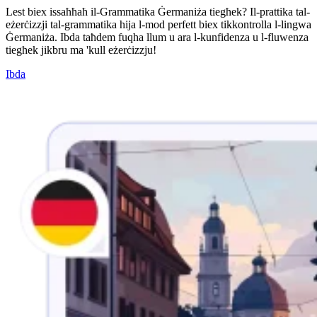
Lest biex issaħħaħ il-Grammatika Ġermaniża tiegħek? Il-prattika tal-
eżerċizzji tal-grammatika hija l-mod perfett biex tikkontrolla l-lingwa
Ġermaniża. Ibda taħdem fuqha llum u ara l-kunfidenza u l-fluwenza
tiegħek jikbru ma 'kull eżerċizzju!
Ibda