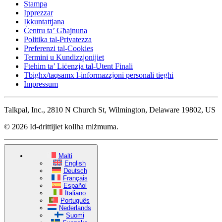
Stampa
Ipprezzar
Ikkuntattjana
Ċentru ta’ Għajnuna
Politika tal-Privatezza
Preferenzi tal-Cookies
Termini u Kundizzjonijiet
Ftehim ta’ Liċenzja tal-Utent Finali
Tbigħx/taqsamx l-informazzjoni personali tiegħi
Impressum
Talkpal, Inc., 2810 N Church St, Wilmington, Delaware 19802, US
© 2026 Id-drittijiet kollha miżmuma.
Malti
English
Deutsch
Français
Español
Italiano
Português
Nederlands
Suomi