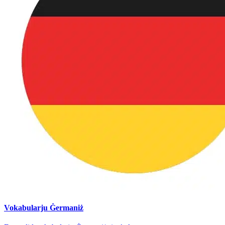
Vokabularju Ġermaniż