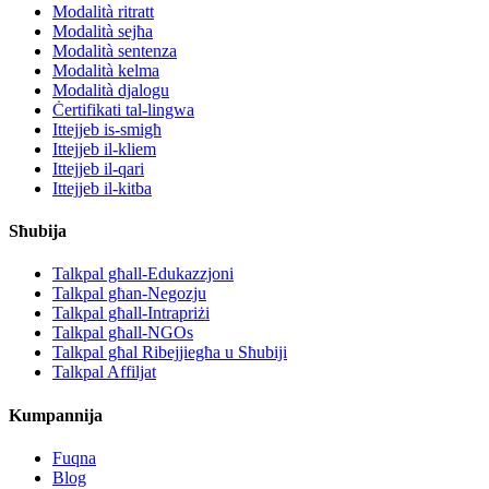
Modalità ritratt
Modalità sejħa
Modalità sentenza
Modalità kelma
Modalità djalogu
Ċertifikati tal-lingwa
Ittejjeb is-smigħ
Ittejjeb il-kliem
Ittejjeb il-qari
Ittejjeb il-kitba
Sħubija
Talkpal għall-Edukazzjoni
Talkpal għan-Negozju
Talkpal għall-Intrapriżi
Talkpal għall-NGOs
Talkpal għal Ribejjiegħa u Sħubiji
Talkpal Affiljat
Kumpannija
Fuqna
Blog