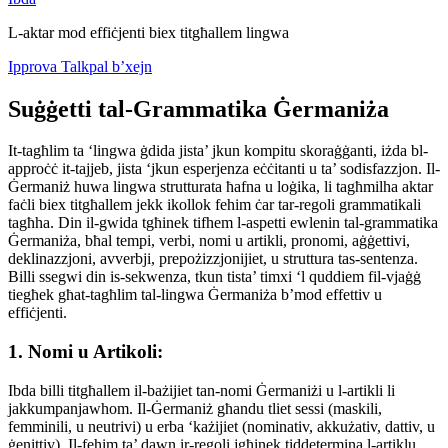
L-aktar mod effiċjenti biex titgħallem lingwa
Ipprova Talkpal b’xejn
Suġġetti tal-Grammatika Ġermaniża
It-tagħlim ta ‘lingwa ġdida jista’ jkun kompitu skoraġġanti, iżda bl-
approċċ it-tajjeb, jista ‘jkun esperjenza eċċitanti u ta’ sodisfazzjon. Il-
Ġermaniż huwa lingwa strutturata ħafna u loġika, li tagħmilha aktar
faċli biex titgħallem jekk ikollok fehim ċar tar-regoli grammatikali
tagħha. Din il-gwida tgħinek tifhem l-aspetti ewlenin tal-grammatika
Ġermaniża, bħal tempi, verbi, nomi u artikli, pronomi, aġġettivi,
deklinazzjoni, avverbji, prepożizzjonijiet, u struttura tas-sentenza.
Billi ssegwi din is-sekwenza, tkun tista’ timxi ‘l quddiem fil-vjaġġ
tiegħek għat-tagħlim tal-lingwa Ġermaniża b’mod effettiv u
effiċjenti.
1. Nomi u Artikoli:
Ibda billi titgħallem il-bażijiet tan-nomi Ġermaniżi u l-artikli li
jakkumpanjawhom. Il-Ġermaniż għandu tliet sessi (maskili,
femminili, u neutrivi) u erba ‘każijiet (nominativ, akkużativ, dattiv, u
ġenittiv). Il-fehim ta’ dawn ir-regoli jgħinek tiddetermina l-artiklu