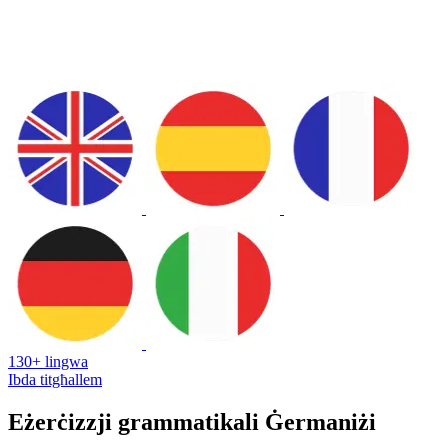
130+ lingwa
Ibda titgħallem
Eżerċizzji grammatikali Ġermaniżi