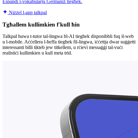
Espandi l-vokabularju Ġermaniż tiegħek.
Niżżel l-app talkpal
Tgħallem kullimkien f'kull ħin
Talkpal huwa t-tutor tal-lingwa bl-AI tiegħek disponibbli fuq il-web
u l-mobile. Aċċellera l-ħeffa tiegħek fil-lingwa, iċċettja dwar suġġetti
interessanti billi tikteb jew titkellem, u rċievi messaġġi tal-vuċi
realistiċi kullimkien u kull meta trid.