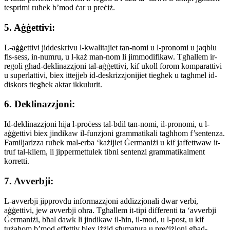
tesprimi ruħek b’mod ċar u preċiż.
5. Aġġettivi:
L-aġġettivi jiddeskrivu l-kwalitajiet tan-nomi u l-pronomi u jaqblu
fis-sess, in-numru, u l-każ man-nom li jimmodifikaw. Tgħallem ir-
regoli għad-deklinazzjoni tal-aġġettivi, kif ukoll forom komparattivi
u superlattivi, biex ittejjeb id-deskrizzjonijiet tiegħek u tagħmel id-
diskors tiegħek aktar ikkulurit.
6. Deklinazzjoni:
Id-deklinazzjoni hija l-proċess tal-bdil tan-nomi, il-pronomi, u l-
aġġettivi biex jindikaw il-funzjoni grammatikali tagħhom f’sentenza.
Familjarizza ruħek mal-erba ‘każijiet Ġermaniżi u kif jaffettwaw it-
truf tal-kliem, li jippermettulek tibni sentenzi grammatikalment
korretti.
7. Avverbji:
L-avverbji jipprovdu informazzjoni addizzjonali dwar verbi,
aġġettivi, jew avverbji oħra. Tgħallem it-tipi differenti ta ‘avverbji
Ġermaniżi, bħal dawk li jindikaw il-ħin, il-mod, u l-post, u kif
tużahom b’mod effettiv biex iżżid sfumatura u preċiżjoni għad-