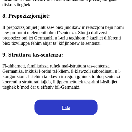
diskors tiegħek.
8. Prepożizzjonijiet:
Il-prepożizzjonijiet jintużaw biex jindikaw ir-relazzjoni bejn nomi
jew pronomi u elementi oħra f’sentenza. Studja d-diversi
prepożizzjonijiet Ġermaniżi u l-użu tagħhom f’każijiet differenti
biex tiżviluppa fehim aħjar ta’ kif jinbnew is-sentenzi.
9. Struttura tas-sentenza:
Fl-aħħarnett, familjarizza ruħek mal-istruttura tas-sentenza
Ġermaniża, inklużi l-ordni tal-kliem, il-klawżoli subordinati, u l-
konġunzioni. Il-fehim ta’ dawn ir-regoli jgħinek toħloq sentenzi
koerenti u strutturati tajjeb, li jippermettulek tesprimi l-ħsibijiet
tiegħek b’mod ċar u effettiv bil-Ġermaniż.
Ibda