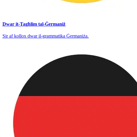
Dwar it-Tagħlim tal-Ġermaniż
Sir af kollox dwar il-grammatika Ġermaniża.