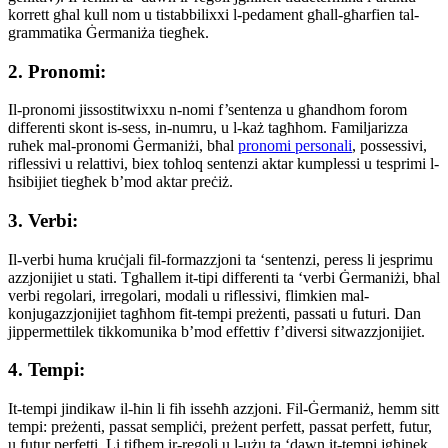
korrett għal kull nom u tistabbilixxi l-pedament għall-għarfien tal-
grammatika Ġermaniża tiegħek.
2. Pronomi:
Il-pronomi jissostitwixxu n-nomi f’sentenza u għandhom forom
differenti skont is-sess, in-numru, u l-każ tagħhom. Familjarizza
ruħek mal-pronomi Ġermaniżi, bħal
pronomi personali
, possessivi,
riflessivi u relattivi, biex toħloq sentenzi aktar kumplessi u tesprimi l-
ħsibijiet tiegħek b’mod aktar preċiż.
3. Verbi:
Il-verbi huma kruċjali fil-formazzjoni ta ‘sentenzi, peress li jesprimu
azzjonijiet u stati. Tgħallem it-tipi differenti ta ‘verbi Ġermaniżi, bħal
verbi regolari, irregolari, modali u riflessivi, flimkien mal-
konjugazzjonijiet tagħhom fit-tempi preżenti, passati u futuri. Dan
jippermettilek tikkomunika b’mod effettiv f’diversi sitwazzjonijiet.
4. Tempi:
It-tempi jindikaw il-ħin li fih isseħħ azzjoni. Fil-Ġermaniż, hemm sitt
tempi: preżenti, passat sempliċi, preżent perfett, passat perfett, futur,
u futur perfetti. Li tifhem ir-regoli u l-użu ta ‘dawn it-tempi jgħinek