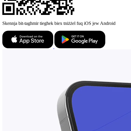
Skennja bit-tagħmir tiegħek biex tniżżel fuq iOS jew Android