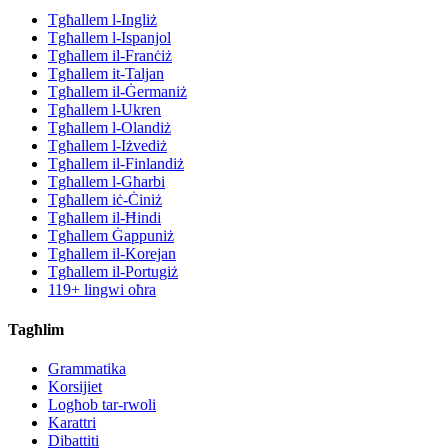
Tgħallem l-Ingliż
Tgħallem l-Ispanjol
Tgħallem il-Franċiż
Tgħallem it-Taljan
Tgħallem il-Ġermaniż
Tgħallem l-Ukren
Tgħallem l-Olandiż
Tgħallem l-Iżvediż
Tgħallem il-Finlandiż
Tgħallem l-Għarbi
Tgħallem iċ-Ċiniż
Tgħallem il-Ħindi
Tgħallem Ġappuniż
Tgħallem il-Korejan
Tgħallem il-Portugiż
119+ lingwi oħra
Tagħlim
Grammatika
Korsijiet
Logħob tar-rwoli
Karattri
Dibattiti