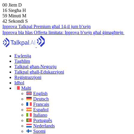
00
Jiem
D
16
Siegħa
H
59
Minuti
M
41
Sekondi
S
Ipprova Talkpal Premium għal 14-il jum b'xejn
Ipprova bla ħlas
Offerta limitata:
Ipprova b'xejn għal ġimagħtejn
Ewlenija
Tagħlim
Talkpal għan-Negozju
Talkpal għall-Edukazzjoni
Reġistrazzjoni
Idħol
Malti
English
Deutsch
Français
Español
Italiano
Português
Nederlands
Suomi