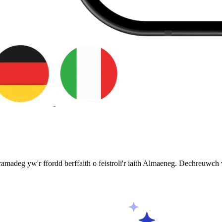
amadeg yw'r ffordd berffaith o feistroli'r iaith Almaeneg. Dechreuwch