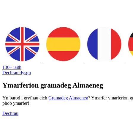
130+ iaith
Dechrau dysgu
Ymarferion gramadeg Almaeneg
Yn barod i gryfhau eich
Gramadeg Almaeneg
? Ymarfer ymarferion gr
phob ymarfer!
Dechrau