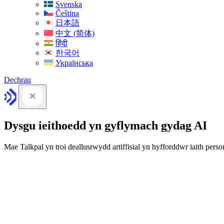
Svenska
Čeština
日本語
中文 (简体)
हिंदी
한국어
Українська
Dechrau
Dysgu ieithoedd yn gyflymach gydag AI
Mae Talkpal yn troi deallusrwydd artiffisial yn hyfforddwr iaith person