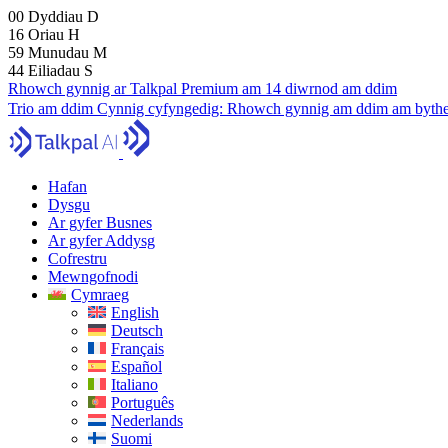
00
Dyddiau
D
16
Oriau
H
59
Munudau
M
43
Eiliadau
S
Rhowch gynnig ar Talkpal Premium am 14 diwrnod am ddim
Trio am ddim
Cynnig cyfyngedig:
Rhowch gynnig am ddim am bythe
Hafan
Dysgu
Ar gyfer Busnes
Ar gyfer Addysg
Cofrestru
Mewngofnodi
Cymraeg
English
Deutsch
Français
Español
Italiano
Português
Nederlands
Suomi