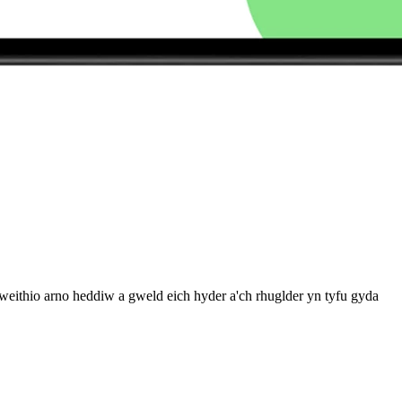
 weithio arno heddiw a gweld eich hyder a'ch rhuglder yn tyfu gyda