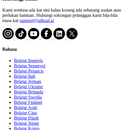
Kami sentiasa ada kat sini kalau korang ada sebarang soalan atau
perlukan bantuan. Hubungi sokongan pelanggan kami bila-bila
masa kat
support@talkpal.ai
Bahasa
Belajar Inggeris
Belajar Sepanyol
Belajar Perancis
Belajar Itali
Belajar Jerman
Belajar Ukraine
Belajar Belanda
Belajar Swedia
Belajar Finland
Belajar Arab
Belajar Cina
Belajar Hindi
Belajar Jepun
Belajar Korea