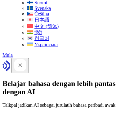
Suomi
Svenska
Čeština
日本語
中文 (简体)
हिंदी
한국어
Українська
Mula
Belajar bahasa dengan lebih pantas
dengan AI
Talkpal jadikan AI sebagai jurulatih bahasa peribadi awak