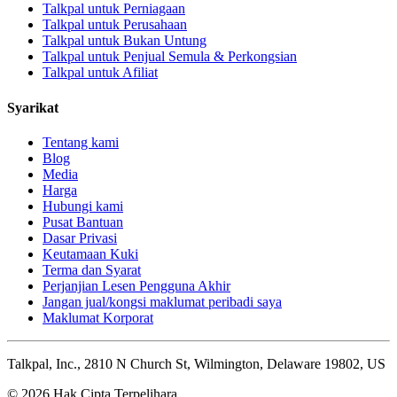
Talkpal untuk Perniagaan
Talkpal untuk Perusahaan
Talkpal untuk Bukan Untung
Talkpal untuk Penjual Semula & Perkongsian
Talkpal untuk Afiliat
Syarikat
Tentang kami
Blog
Media
Harga
Hubungi kami
Pusat Bantuan
Dasar Privasi
Keutamaan Kuki
Terma dan Syarat
Perjanjian Lesen Pengguna Akhir
Jangan jual/kongsi maklumat peribadi saya
Maklumat Korporat
Talkpal, Inc., 2810 N Church St, Wilmington, Delaware 19802, US
© 2026 Hak Cipta Terpelihara.