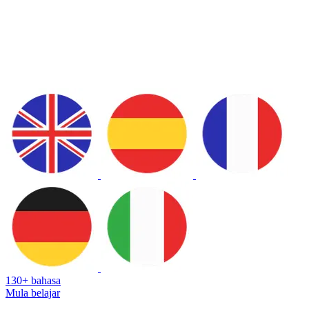
130+ bahasa
Mula belajar