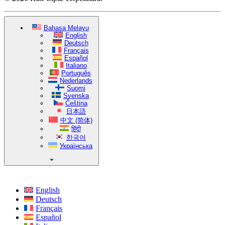
Bahasa Melayu
English
Deutsch
Français
Español
Italiano
Português
Nederlands
Suomi
Svenska
Čeština
日本語
中文 (简体)
हिंदी
한국어
Українська
English
Deutsch
Français
Español