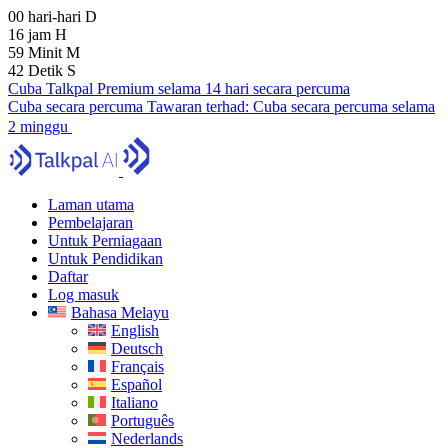
00
hari-hari
D
16
jam
H
59
Minit
M
41
Detik
S
Cuba Talkpal Premium selama 14 hari secara percuma
Cuba secara percuma
Tawaran terhad:
Cuba secara percuma selama
2 minggu
Laman utama
Pembelajaran
Untuk Perniagaan
Untuk Pendidikan
Daftar
Log masuk
Bahasa Melayu
English
Deutsch
Français
Español
Italiano
Português
Nederlands