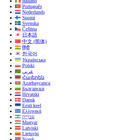
Italiano
Português
Nederlands
Suomi
Svenska
Čeština
日本語
中文 (简体)
हिंदी
한국어
Українська
Polski
عربي
Հայերեն
Azərbaycanca
Български
Hrvatski
Dansk
Eesti keel
Ελληνικά
עִברִית
Magyar
Latviski
Lietuvių
Norsk