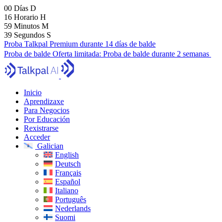
00
Días
D
16
Horario
H
59
Minutos
M
38
Segundos
S
Proba Talkpal Premium durante 14 días de balde
Proba de balde
Oferta limitada:
Proba de balde durante 2 semanas
Inicio
Aprendizaxe
Para Negocios
Por Educación
Rexistrarse
Acceder
Galician
English
Deutsch
Français
Español
Italiano
Português
Nederlands
Suomi