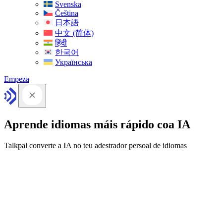
Svenska
Čeština
日本語
中文 (简体)
हिंदी
한국어
Українська
Empeza
Aprende idiomas máis rápido coa IA
Talkpal converte a IA no teu adestrador persoal de idiomas