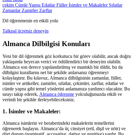
çekim
Cümle Yapısı
Edatlar
Fiiller
İsimler ve Makaleler
Sıfatlar
Zamanlar
Zamirler
Zarflar
Dil öğrenmenin en etkili yolu
Talkpal ücretsiz deneyin
Almanca Dilbilgisi Konuları
Yeni bir dil öğrenmek göz korkutucu bir görev olabilir, ancak doğru
yaklaşımla heyecan verici ve ödüllendirici bir deneyim olabilir.
Almanca son derece yapılandırılmış ve mantıklı bir dildir, bu da
dilbilgisi kurallarını net bir şekilde anlarsanız öğrenmeyi
kolaylaştırır. Bu kılavuz, Almanca dilbilgisinin zamanlar, fiiller,
isimler ve artikeller, zamirler, sıfatlar, çekimler, zarflar, edatlar ve
cümle yapısı gibi temel yönlerini anlamanıza yardımcı olacaktır. Bu
sırayı takip ederek,
Almanca öğrenme
yolculuğunuzda etkili ve
verimli bir şekilde ilerleyebileceksiniz.
1. İsimler ve Makaleler:
Almanca isimlerin ve beraberindeki makalelerin temellerini
öğrenerek başlayın. Almanca’da üç cinsiyet (eril, dişil ve nötr) ve
dört durum (nominatif, accusative, dative ve genitive) vardır. Bu