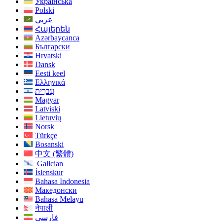
Українська
Polski
عربي
Հայերեն
Azərbaycanca
Български
Hrvatski
Dansk
Eesti keel
Ελληνικά
עִברִית
Magyar
Latviski
Lietuvių
Norsk
Türkçe
Bosanski
中文 (繁體)
Galician
Íslenskur
Bahasa Indonesia
Македонски
Bahasa Melayu
नेपाली
فارسی