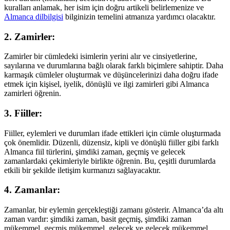
kuralları anlamak, her isim için doğru artikeli belirlemenize ve
Almanca dilbilgisi
bilginizin temelini atmanıza yardımcı olacaktır.
2. Zamirler:
Zamirler bir cümledeki isimlerin yerini alır ve cinsiyetlerine,
sayılarına ve durumlarına bağlı olarak farklı biçimlere sahiptir. Daha
karmaşık cümleler oluşturmak ve düşüncelerinizi daha doğru ifade
etmek için kişisel, iyelik, dönüşlü ve ilgi zamirleri gibi Almanca
zamirleri öğrenin.
3. Fiiller:
Fiiller, eylemleri ve durumları ifade ettikleri için cümle oluşturmada
çok önemlidir. Düzenli, düzensiz, kipli ve dönüşlü fiiller gibi farklı
Almanca fiil türlerini, şimdiki zaman, geçmiş ve gelecek
zamanlardaki çekimleriyle birlikte öğrenin. Bu, çeşitli durumlarda
etkili bir şekilde iletişim kurmanızı sağlayacaktır.
4. Zamanlar:
Zamanlar, bir eylemin gerçekleştiği zamanı gösterir. Almanca’da altı
zaman vardır: şimdiki zaman, basit geçmiş, şimdiki zaman
mükemmel, geçmiş mükemmel, gelecek ve gelecek mükemmel