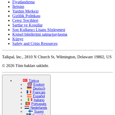
Fiyatlandırma
İletişim
Yardım Merkezi
Gizlilik Politikası
Çerez Tercihleri
Şartlar ve Koşullar
Son Kullanıcı Lisans Sözleşmesi
Kişisel bilgilerimi satma/paylaşma
Künye
Safety and Crisis Resources
Talkpal, Inc., 2810 N Church St, Wilmington, Delaware 19802, US
© 2026 Tüm hakları saklıdır.
Türkçe
English
Deutsch
Français
Español
Italiano
Português
Nederlands
Suomi