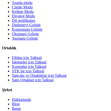
Arama modu
Cümle Modu
Kelime Modu
Diyalog Modu
Dil sertifikaları
Dinlemeyi Geliştir
Konuşmanı Geliştir
Okumanı Geliştir
Yazmanı Geliştir
Ortaklık
Eğitim için Talkpal
İşletmeler için Talkpal
Kurumlar için Talkpal
STK’lar için Talkpal
Satıcılar ve Ortaklıklar için Talkpal
Satış Ortakları için Talkpal
Şirket
Hakkımızda
Blog
Basın