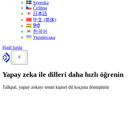
Svenska
Čeština
日本語
中文 (简体)
हिंदी
한국어
Українська
Hadi başla
Yapay zeka ile dilleri daha hızlı öğrenin
Talkpal, yapay zekayı senin kişisel dil koçuna dönüştürür