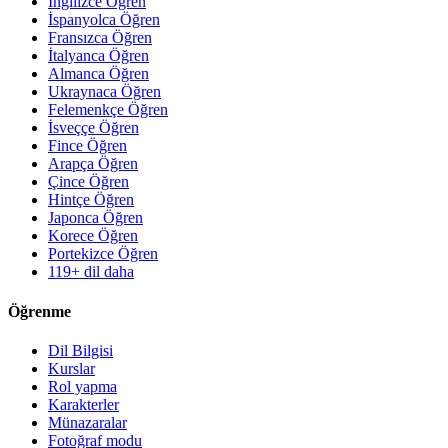
İngilizce Öğren
İspanyolca Öğren
Fransızca Öğren
İtalyanca Öğren
Almanca Öğren
Ukraynaca Öğren
Felemenkçe Öğren
İsveççe Öğren
Fince Öğren
Arapça Öğren
Çince Öğren
Hintçe Öğren
Japonca Öğren
Korece Öğren
Portekizce Öğren
119+ dil daha
Öğrenme
Dil Bilgisi
Kurslar
Rol yapma
Karakterler
Münazaralar
Fotoğraf modu