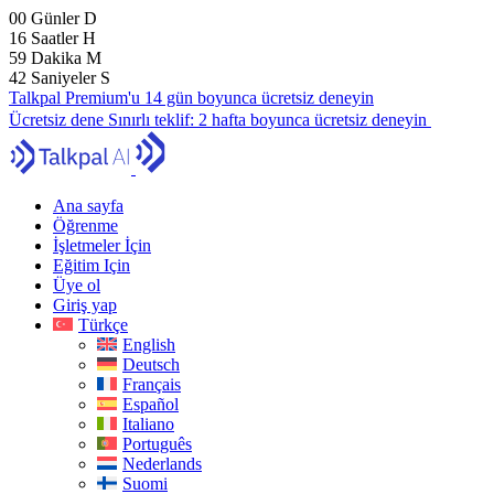
00
Günler
D
16
Saatler
H
59
Dakika
M
41
Saniyeler
S
Talkpal Premium'u 14 gün boyunca ücretsiz deneyin
Ücretsiz dene
Sınırlı teklif:
2 hafta boyunca ücretsiz deneyin
Ana sayfa
Öğrenme
İşletmeler İçin
Eğitim Için
Üye ol
Giriş yap
Türkçe
English
Deutsch
Français
Español
Italiano
Português
Nederlands
Suomi