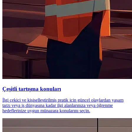
Çeşitli tartışma konuları
İlgi çekici ve kişiselleştirilmiş pratik için güncel olaylardan yaşam
tarzı veya iş dünyasına kadar ilgi alanlarınıza veya öğrenme
hedeflerinize uygun münazara konularını seçin.