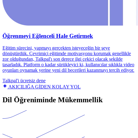
Öğrenmeyi Eğlenceli Hale Getirmek
Eğitim sürecini, yapmayı gerçekten isteyeceğin bir şeye
dönüştürdük. Çevrimiçi eğitimde motivasyonu korumak genellikle
zor olduğundan, Talkpal'ı son derece ilgi çekici olacak şekilde
tasarladık. Platform o kadar sürükleyici ki, kullanıcılar sıklıkla video
oyunları oynamak yerine yeni dil becerileri kazanmayı tercih ediyor.
Talkpal'i ücretsiz dene
AKICILIĞA GİDEN KOLAY YOL
Dil Öğreniminde Mükemmellik