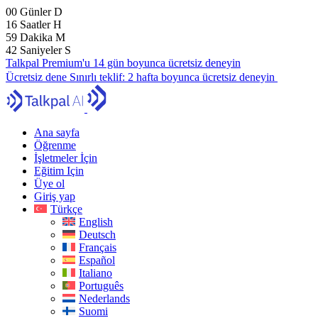
00
Günler
D
16
Saatler
H
59
Dakika
M
40
Saniyeler
S
Talkpal Premium'u 14 gün boyunca ücretsiz deneyin
Ücretsiz dene
Sınırlı teklif:
2 hafta boyunca ücretsiz deneyin
Ana sayfa
Öğrenme
İşletmeler İçin
Eğitim Için
Üye ol
Giriş yap
Türkçe
English
Deutsch
Français
Español
Italiano
Português
Nederlands
Suomi