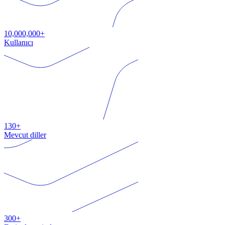
10,000,000+
Kullanıcı
130+
Mevcut diller
300+