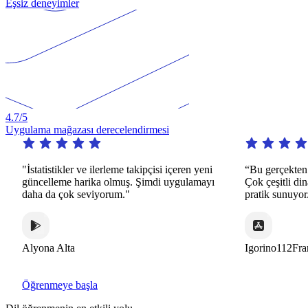
Eşsiz deneyimler
4.7
/5
Uygulama mağazası derecelendirmesi
i
“Bu gerçekten dikkate değer bir uygulama.
“Bu uygulam
ı
Çok çeşitli dinamik ve ilginç şekillerde sonsuz
olmayan, far
pratik sunuyor.”
arkadaşları
öğretmeni t
harika bir 
Igorino112France
Alex Azem
Öğrenmeye başla