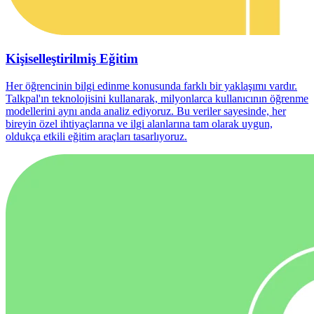
Kişiselleştirilmiş Eğitim
Her öğrencinin bilgi edinme konusunda farklı bir yaklaşımı vardır.
Talkpal'ın teknolojisini kullanarak, milyonlarca kullanıcının öğrenme
modellerini aynı anda analiz ediyoruz. Bu veriler sayesinde, her
bireyin özel ihtiyaçlarına ve ilgi alanlarına tam olarak uygun,
oldukça etkili eğitim araçları tasarlıyoruz.