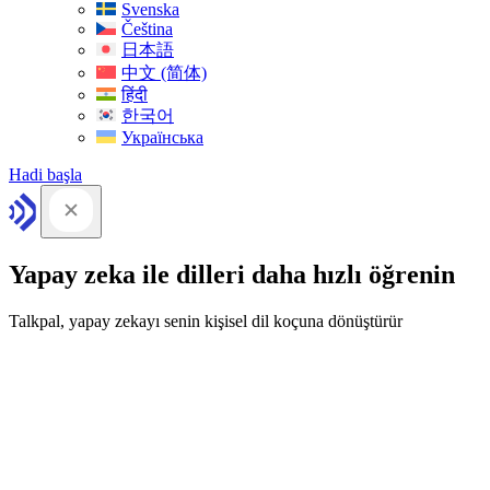
Svenska
Čeština
日本語
中文 (简体)
हिंदी
한국어
Українська
Hadi başla
Yapay zeka ile dilleri daha hızlı öğrenin
Talkpal, yapay zekayı senin kişisel dil koçuna dönüştürür