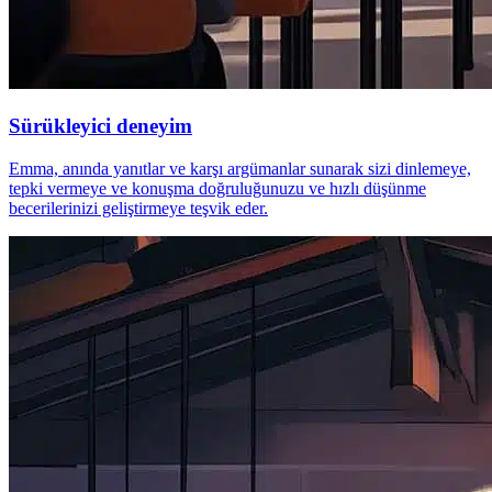
Sürükleyici deneyim
Emma, anında yanıtlar ve karşı argümanlar sunarak sizi dinlemeye,
tepki vermeye ve konuşma doğruluğunuzu ve hızlı düşünme
becerilerinizi geliştirmeye teşvik eder.