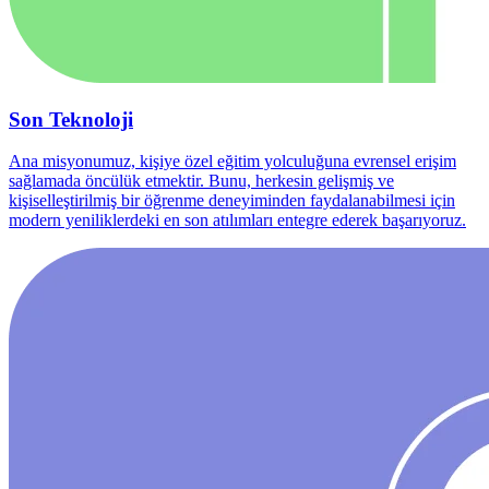
Son Teknoloji
Ana misyonumuz, kişiye özel eğitim yolculuğuna evrensel erişim
sağlamada öncülük etmektir. Bunu, herkesin gelişmiş ve
kişiselleştirilmiş bir öğrenme deneyiminden faydalanabilmesi için
modern yeniliklerdeki en son atılımları entegre ederek başarıyoruz.