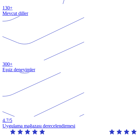
130+
Mevcut diller
300+
Eşsiz deneyimler
4.7
/5
Uygulama mağazası derecelendirmesi