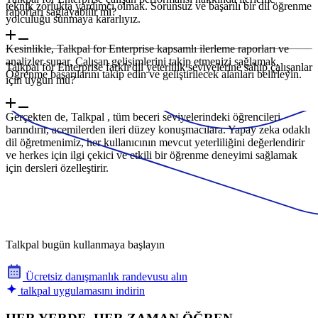
teknik zorlukta yardımcı olmak. Sorunsuz ve başarılı bir dil öğrenme
raporları sağlayabilir mi?
yolculuğu sunmaya kararlıyız.
Kesinlikle, Talkpal for Enterprise kapsamlı ilerleme raporları ve
analizler sunar, Çalışan gelişimlerini takip etmenizi sağlamak,
Talkpal for Enterprise farklı dil yeterlilik seviyelerine sahip çalışanlar
Öğrenme başarılarını takip edin ve geliştirilecek alanları belirleyin.
için uygun mu?
Gerçekten de, Talkpal , tüm beceri seviyelerindeki öğrencileri
barındırır, acemilerden ileri düzey konuşmacılara. Yapay zeka odaklı
dil öğretmenimiz, her kullanıcının mevcut yeterliliğini değerlendirir
ve herkes için ilgi çekici ve etkili bir öğrenme deneyimi sağlamak
için dersleri özelleştirir.
Talkpal bugün kullanmaya başlayın
Ücretsiz danışmanlık randevusu alın
talkpal uygulamasını indirin