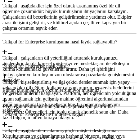
Talkpal , aşağıdakiler için özel olarak tasarlanmış özel bir dil
öğrenme çözümüdür: büyük kuruluşların ihtiyaçlarını karşılayın.
Çalışanların dil becerilerinin geliştirilmesine yardımcı olur, Ekipler
arası iletişimi geliştirir, ve kültürel açıdan çeşitli ve kapsayıcı bir
çalışma ortamını teşvik eder.
Talkpal for Enterprise kuruluşuma nasıl fayda sağlayabilir?
Talkpal , çalışanların dil yeterliliğini artırarak kuruluşunuzu
güçlendirir, bu da küresel müşteriler ve meslektaşları ile etkileşim
Talkpal for Enterprise nasıl çalışır?
kurma konusundaki güvenlerini artırır. Daha iyi işbirliğini
kolaylaştırır ve kuruluşunuzun uluslararası pazarlarda genişlemesini
destekler.
Talkpal , kişiselleştirilmiş ve ilgi çekici dersler sunmak için yapay
zeka odaklı dil eğitimi kullanır çalışanlarınızın benzersiz hedeflerini
Eğitim kurumları için çözümler sunuyor musunuz?
ve gereksinimlerini karşılayan. Platform, her öğrencinin yolculuğuna
uyum sağlamak için gelişmiş makine öğrenimi algoritmalarından
yararlanır. optimal ve kişiselleştirilmiş bir öğrenme deneyimi
Evet, eğitim kurumlarının şunları yapması için platformlar
sağlamak.
sağlıyoruz: Öğrencileri için toplu olarak abonelik satın alır. Daha
Talkpal for Enterprise ne tür destek sağlar?
fazla bilgi için lütfen buraya tıklayın.
Talkpal , aşağıdakilere adanmış güçlü müşteri desteği sunar:
Kuruluşunuza ve çalışanlarınıza herhangi bir soru, endişe veya
Talkpal for Enterprise çalışan performansı hakkında ilerleme