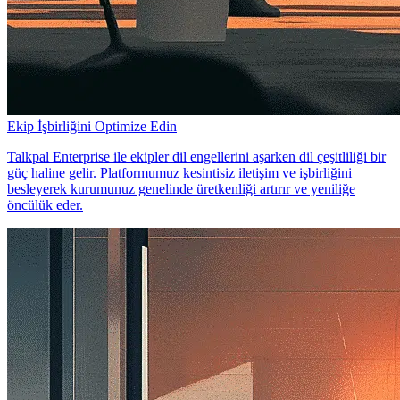
Ekip İşbirliğini Optimize Edin
Talkpal Enterprise ile ekipler dil engellerini aşarken dil çeşitliliği bir
güç haline gelir. Platformumuz kesintisiz iletişim ve işbirliğini
besleyerek kurumunuz genelinde üretkenliği artırır ve yeniliğe
öncülük eder.