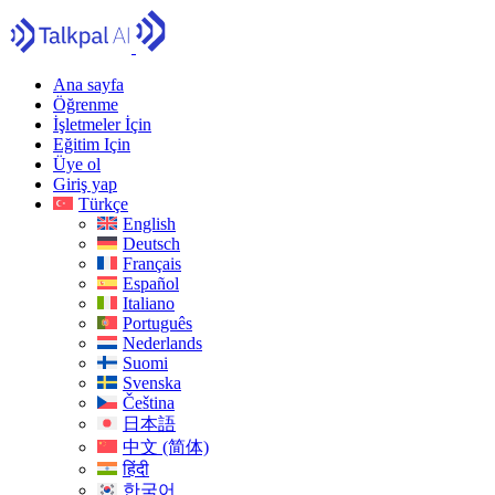
Ana sayfa
Öğrenme
İşletmeler İçin
Eğitim Için
Üye ol
Giriş yap
Türkçe
English
Deutsch
Français
Español
Italiano
Português
Nederlands
Suomi
Svenska
Čeština
日本語
中文 (简体)
हिंदी
한국어