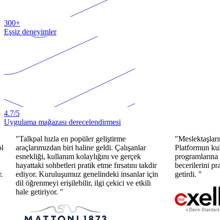
300+
Eşsiz deneyimler
4.7
/5
Uygulama mağazası derecelendirmesi
"Talkpal hızla en popüler geliştirme
"Meslektaşlar
ol
araçlarımızdan biri haline geldi. Çalışanlar
Platformun kul
esnekliği, kullanım kolaylığını ve gerçek
programlarına
hayattaki sohbetleri pratik etme fırsatını takdir
becerilerini p
r.
ediyor. Kuruluşumuz genelindeki insanlar için
getirdi. "
dil öğrenmeyi erişilebilir, ilgi çekici ve etkili
hale getiriyor. "