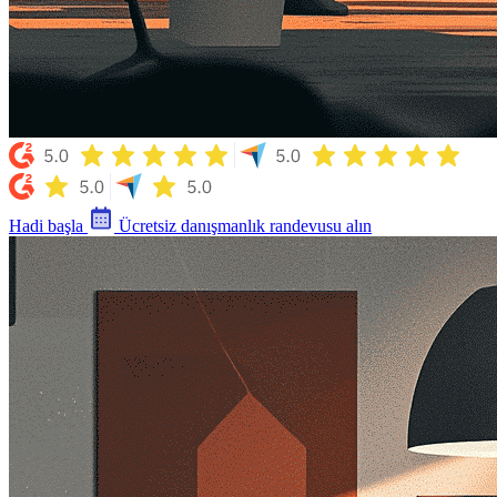
Hadi başla
Ücretsiz danışmanlık randevusu alın