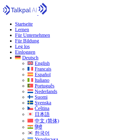
Startseite
Lernen
Für Unternehmen
Für Bildung
Leg los
Einloggen
Deutsch
English
Français
Español
Italiano
Português
Nederlands
Suomi
Svenska
Čeština
日本語
中文 (简体)
हिंदी
한국어
Українська