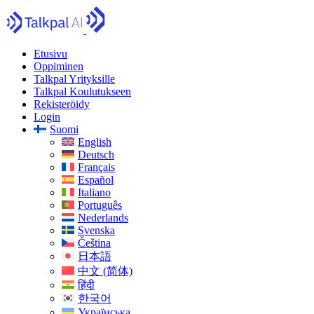
Etusivu
Oppiminen
Talkpal Yrityksille
Talkpal Koulutukseen
Rekisteröidy
Login
Suomi
English
Deutsch
Français
Español
Italiano
Português
Nederlands
Svenska
Čeština
日本語
中文 (简体)
हिंदी
한국어
Українська