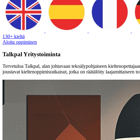
130+ kieltä
Aloita oppiminen
Talkpal Yritystoiminta
Tervetuloa Talkpal, alan johtavaan tekoälypohjaiseen kieltenopettajaa
joustavat kieltenoppimisratkaisut, jotka on räätälöity laajamittaiseen t