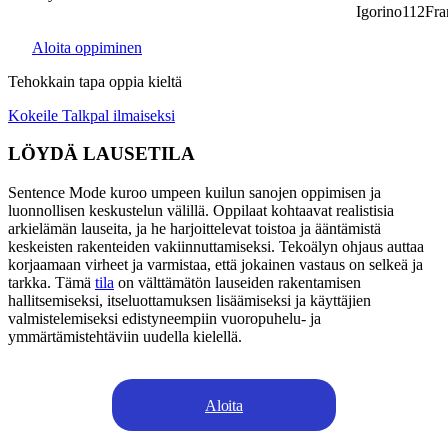
Igorino112France
Aloita oppiminen
Tehokkain tapa oppia kieltä
Kokeile Talkpal ilmaiseksi
LÖYDÄ LAUSETILA
Sentence Mode kuroo umpeen kuilun sanojen oppimisen ja
luonnollisen keskustelun välillä. Oppilaat kohtaavat realistisia
arkielämän lauseita, ja he harjoittelevat toistoa ja ääntämistä
keskeisten rakenteiden vakiinnuttamiseksi. Tekoälyn ohjaus auttaa
korjaamaan virheet ja varmistaa, että jokainen vastaus on selkeä ja
tarkka. Tämä
tila
on välttämätön lauseiden rakentamisen
hallitsemiseksi, itseluottamuksen lisäämiseksi ja käyttäjien
valmistelemiseksi edistyneempiin vuoropuhelu- ja
ymmärtämistehtäviin uudella kielellä.
Aloita