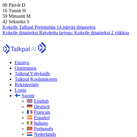
00
Päivät
D
16
Tunnit
H
59
Minuutit
M
41
Sekuntia
S
Kokeile Talkpal Premiumia 14 päivää ilmaiseksi
Kokeile ilmaiseksi
Rajoitettu tarjous:
Kokeile ilmaiseksi 2 viikkoa
Etusivu
Oppiminen
Talkpal Yrityksille
Talkpal Koulutukseen
Rekisteröidy
Login
Suomi
English
Deutsch
Français
Español
Italiano
Português
Nederlands