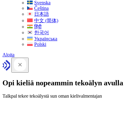
Svenska
Čeština
日本語
中文 (简体)
हिंदी
한국어
Українська
Polski
Aloita
Opi kieliä nopeammin tekoälyn avulla
Talkpal tekee tekoälystä sun oman kielivalmentajan