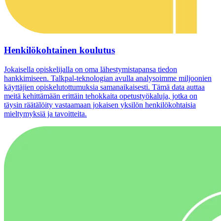
Henkilökohtainen koulutus
Jokaisella opiskelijalla on oma lähestymistapansa tiedon
hankkimiseen. Talkpal-teknologian avulla analysoimme miljoonien
käyttäjien opiskelutottumuksia samanaikaisesti. Tämä data auttaa
meitä kehittämään erittäin tehokkaita opetustyökaluja, jotka on
täysin räätälöity vastaamaan jokaisen yksilön henkilökohtaisia
mieltymyksiä ja tavoitteita.