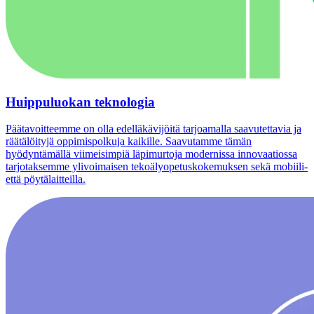
Huippuluokan teknologia
Päätavoitteemme on olla edelläkävijöitä tarjoamalla saavutettavia ja
räätälöityjä oppimispolkuja kaikille. Saavutamme tämän
hyödyntämällä viimeisimpiä läpimurtoja modernissa innovaatiossa
tarjotaksemme ylivoimaisen tekoälyopetuskokemuksen sekä mobiili-
että pöytälaitteilla.