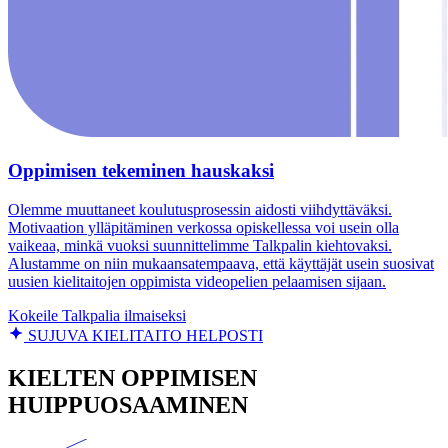
Oppimisen tekeminen hauskaksi
Olemme muuttaneet koulutusprosessin aidosti viihdyttäväksi.
Motivaation ylläpitäminen verkossa opiskellessa voi usein olla
vaikeaa, minkä vuoksi suunnittelimme Talkpalin kiehtovaksi.
Alustamme on niin mukaansatempaava, että käyttäjät usein suosivat
uusien kielitaitojen oppimista videopelien pelaamisen sijaan.
Kokeile Talkpalia ilmaiseksi
SUJUVA KIELITAITO HELPOSTI
KIELTEN OPPIMISEN
HUIPPUOSAAMINEN