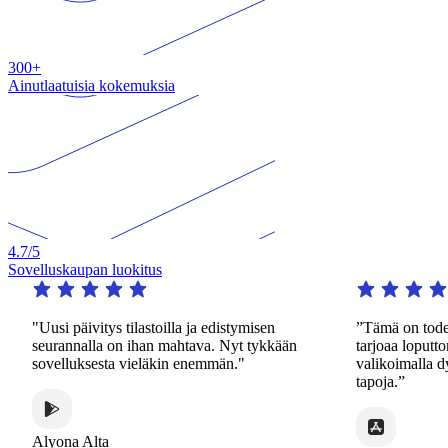
300+
Ainutlaatuisia kokemuksia
4.7
/5
Sovelluskaupan luokitus
ja edistymisen
”Tämä on todella merkittävä sovellus. Se
va. Nyt tykkään
tarjoaa loputtomasti harjoittelua valtavalla
nemmän."
valikoimalla dynaamisia ja mielenkiintoisia
tapoja.”