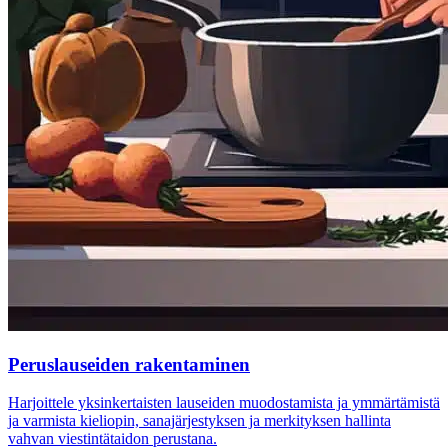
Peruslauseiden rakentaminen
Harjoittele yksinkertaisten lauseiden muodostamista ja ymmärtämistä
ja varmista kieliopin, sanajärjestyksen ja merkityksen hallinta
vahvan viestintätaidon perustana.