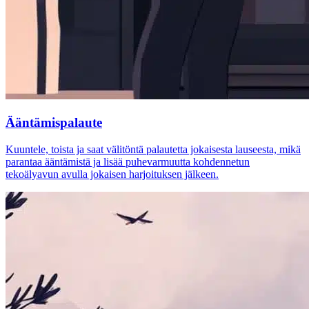
Ääntämispalaute
Kuuntele, toista ja saat välitöntä palautetta jokaisesta lauseesta, mikä
parantaa ääntämistä ja lisää puhevarmuutta kohdennetun
tekoälyavun avulla jokaisen harjoituksen jälkeen.