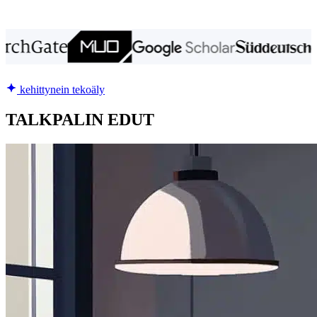
kehittynein tekoäly
TALKPALIN EDUT