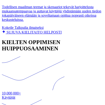
Todellisen maailman teemat ja skenaariot tekevät harjoittelusta
mukaansatempaavaa ja auttavat käyttäjiä yhdistämään uuden tiedon
jokapäiväiseen elämään ja soveltamaan opittua nopeasti oikeissa
keskusteluissa.
Kokeile Talkpalia ilmaiseksi
SUJUVA KIELITAITO HELPOSTI
KIELTEN OPPIMISEN
HUIPPUOSAAMINEN
10,000,000+
Käyttäjät