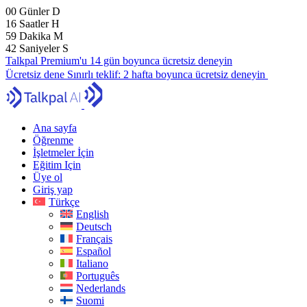
00
Günler
D
16
Saatler
H
59
Dakika
M
40
Saniyeler
S
Talkpal Premium'u 14 gün boyunca ücretsiz deneyin
Ücretsiz dene
Sınırlı teklif:
2 hafta boyunca ücretsiz deneyin
Ana sayfa
Öğrenme
İşletmeler İçin
Eğitim Için
Üye ol
Giriş yap
Türkçe
English
Deutsch
Français
Español
Italiano
Português
Nederlands
Suomi