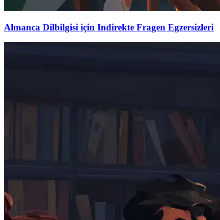
Almanca Dilbilgisi için Indirekte Fragen Egzersizleri