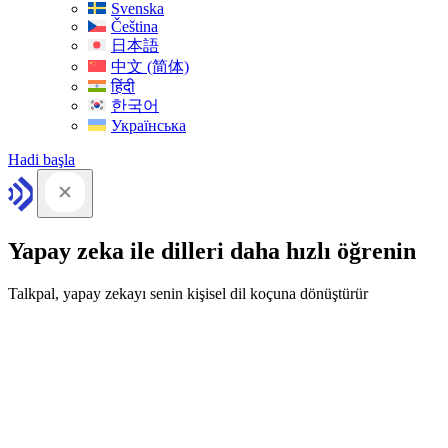
Svenska
Čeština
日本語
中文 (简体)
हिंदी
한국어
Українська
Hadi başla
Yapay zeka ile dilleri daha hızlı öğrenin
Talkpal, yapay zekayı senin kişisel dil koçuna dönüştürür