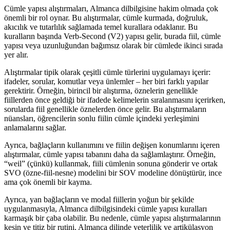
Cümle yapısı alıştırmaları, Almanca dilbilgisine hakim olmada çok
önemli bir rol oynar. Bu alıştırmalar, cümle kurmada, doğruluk,
akıcılık ve tutarlılık sağlamada temel kurallara odaklanır. Bu
kuralların başında Verb-Second (V2) yapısı gelir, burada fiil, cümle
yapısı veya uzunluğundan bağımsız olarak bir cümlede ikinci sırada
yer alır.
Alıştırmalar tipik olarak çeşitli cümle türlerini uygulamayı içerir:
ifadeler, sorular, komutlar veya ünlemler – her biri farklı yapılar
gerektirir. Örneğin, birincil bir alıştırma, öznelerin genellikle
fiillerden önce geldiği bir ifadede kelimelerin sıralanmasını içerirken,
sorularda fiil genellikle öznelerden önce gelir. Bu alıştırmaların
nüansları, öğrencilerin sonlu fiilin cümle içindeki yerleşimini
anlamalarını sağlar.
Ayrıca, bağlaçların kullanımını ve fiilin değişen konumlarını içeren
alıştırmalar, cümle yapısı tabanını daha da sağlamlaştırır. Örneğin,
“weil” (çünkü) kullanmak, fiili cümlenin sonuna gönderir ve ortak
SVO (özne-fiil-nesne) modelini bir SOV modeline dönüştürür, ince
ama çok önemli bir kayma.
Ayrıca, yan bağlaçların ve modal fiillerin yoğun bir şekilde
uygulanmasıyla, Almanca dilbilgisindeki cümle yapısı kuralları
karmaşık bir çaba olabilir. Bu nedenle, cümle yapısı alıştırmalarının
kesin ve titiz bir rutini, Almanca dilinde yeterlilik ve artikülasyon