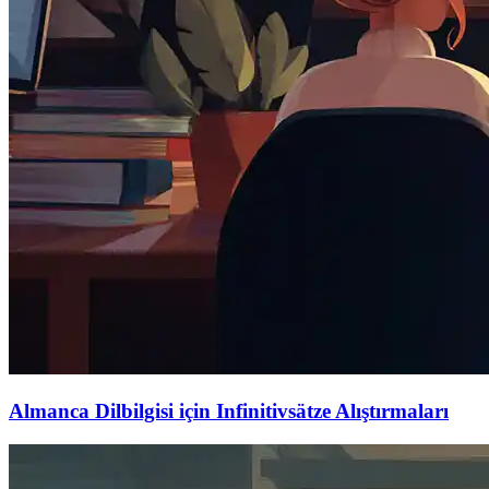
Almanca Dilbilgisi için Infinitivsätze Alıştırmaları