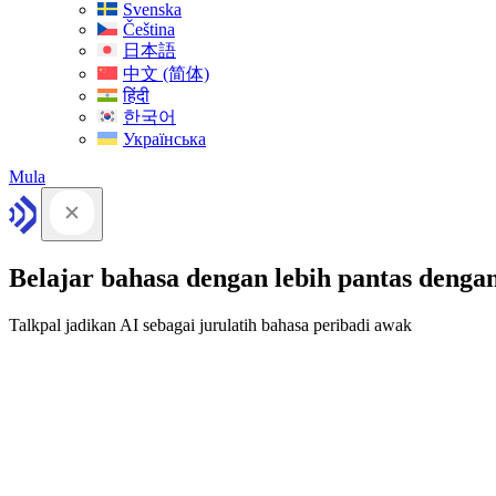
Svenska
Čeština
日本語
中文 (简体)
हिंदी
한국어
Українська
Mula
Belajar bahasa dengan lebih pantas denga
Talkpal jadikan AI sebagai jurulatih bahasa peribadi awak