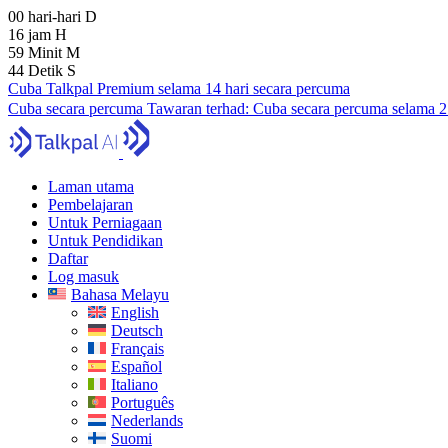
00
hari-hari
D
16
jam
H
59
Minit
M
43
Detik
S
Cuba Talkpal Premium selama 14 hari secara percuma
Cuba secara percuma
Tawaran terhad:
Cuba secara percuma selama 
Laman utama
Pembelajaran
Untuk Perniagaan
Untuk Pendidikan
Daftar
Log masuk
Bahasa Melayu
English
Deutsch
Français
Español
Italiano
Português
Nederlands
Suomi