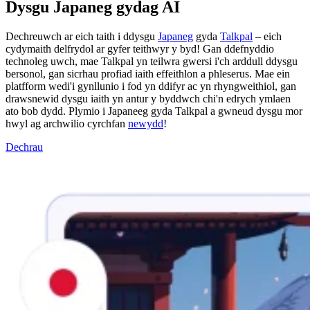
Dysgu Japaneg gydag AI
Dechreuwch ar eich taith i ddysgu
Japaneg
gyda
Talkpal
– eich
cydymaith delfrydol ar gyfer teithwyr y byd! Gan ddefnyddio
technoleg uwch, mae Talkpal yn teilwra gwersi i'ch arddull ddysgu
bersonol, gan sicrhau profiad iaith effeithlon a phleserus. Mae ein
platfform wedi'i gynllunio i fod yn ddifyr ac yn rhyngweithiol, gan
drawsnewid dysgu iaith yn antur y byddwch chi'n edrych ymlaen
ato bob dydd. Plymio i Japaneeg gyda Talkpal a gwneud dysgu mor
hwyl ag archwilio cyrchfan
newydd
!
Dechrau