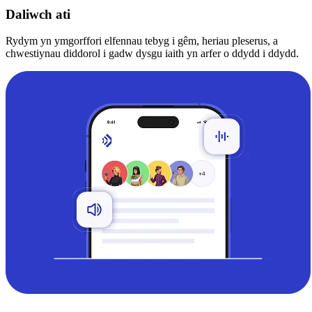
Daliwch ati
Rydym yn ymgorffori elfennau tebyg i gêm, heriau pleserus, a
chwestiynau diddorol i gadw dysgu iaith yn arfer o ddydd i ddydd.