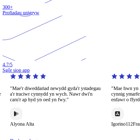
300+
Profiadau unigryw
4.7
/5
Sgôr siop app
"Mae'r diweddariad newydd gyda'r ystadegau
"Mae hwn yn ap gw
a'r traciwr cynnydd yn wych. Nawr dwi'n
cynnig ymarfer d
caru'r ap hyd yn oed yn fwy."
enfawr o ffyrdd de
Alyona Alta
Igorino112France