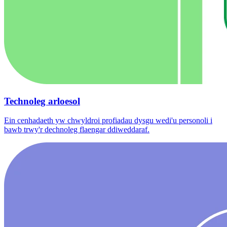
Technoleg arloesol
Ein cenhadaeth yw chwyldroi profiadau dysgu wedi'u personoli i
bawb trwy'r dechnoleg flaengar ddiweddaraf.