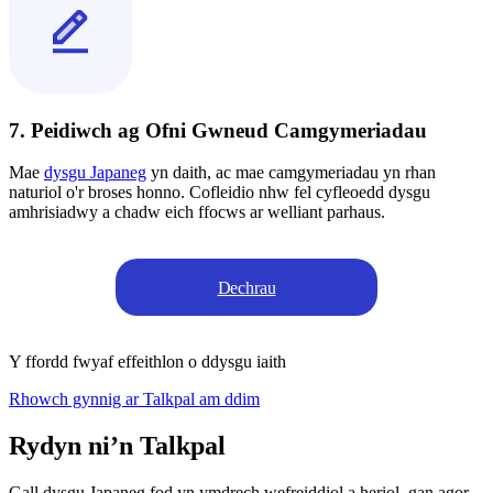
7. Peidiwch ag Ofni Gwneud Camgymeriadau
Mae
dysgu Japaneg
yn daith, ac mae camgymeriadau yn rhan
naturiol o'r broses honno. Cofleidio nhw fel cyfleoedd dysgu
amhrisiadwy a chadw eich ffocws ar welliant parhaus.
Dechrau
Y ffordd fwyaf effeithlon o ddysgu iaith
Rhowch gynnig ar Talkpal am ddim
Rydyn ni’n Talkpal
Gall dysgu Japaneg fod yn ymdrech wefreiddiol a heriol, gan agor