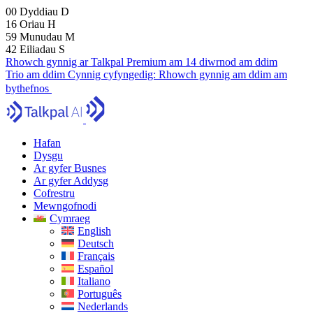
00
Dyddiau
D
16
Oriau
H
59
Munudau
M
41
Eiliadau
S
Rhowch gynnig ar Talkpal Premium am 14 diwrnod am ddim
Trio am ddim
Cynnig cyfyngedig:
Rhowch gynnig am ddim am
bythefnos
Hafan
Dysgu
Ar gyfer Busnes
Ar gyfer Addysg
Cofrestru
Mewngofnodi
Cymraeg
English
Deutsch
Français
Español
Italiano
Português
Nederlands