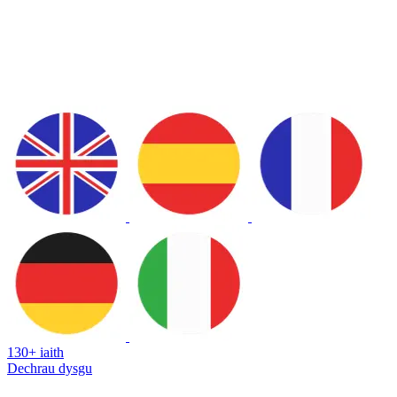
130+ iaith
Dechrau dysgu