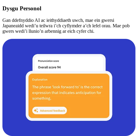
Dysgu Personol
Gan ddefnyddio AI ac ieithyddiaeth uwch, mae ein gwersi
Japaneaidd wedi’u teilwra i’ch cyflymder a’ch lefel orau. Mae pob
gwers wedi’i llunio’n arbennig ar eich cyfer chi.