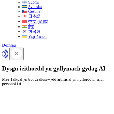
Suomi
Svenska
Čeština
日本語
中文 (简体)
हिंदी
한국어
Українська
Dechrau
Dysgu ieithoedd yn gyflymach gydag AI
Mae Talkpal yn troi deallusrwydd artiffisial yn hyfforddwr iaith
personol i ti