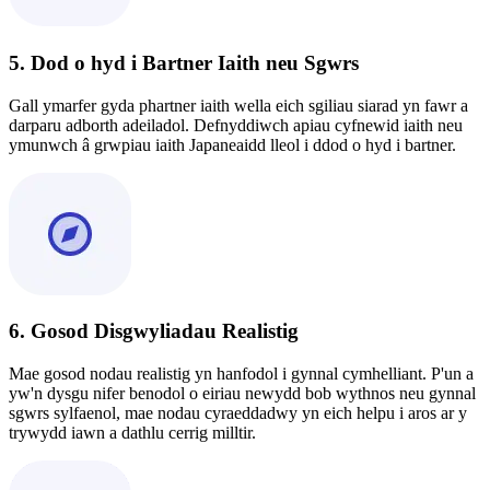
5. Dod o hyd i Bartner Iaith neu Sgwrs
Gall ymarfer gyda phartner iaith wella eich sgiliau siarad yn fawr a
darparu adborth adeiladol. Defnyddiwch apiau cyfnewid iaith neu
ymunwch â grwpiau iaith Japaneaidd lleol i ddod o hyd i bartner.
6. Gosod Disgwyliadau Realistig
Mae gosod nodau realistig yn hanfodol i gynnal cymhelliant. P'un a
yw'n dysgu nifer benodol o eiriau newydd bob wythnos neu gynnal
sgwrs sylfaenol, mae nodau cyraeddadwy yn eich helpu i aros ar y
trywydd iawn a dathlu cerrig milltir.