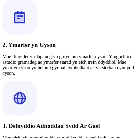
2. Ymarfer yn Gyson
Mae rhuglder yn Japaneg yn gofyn am ymarfer cyson. Ymgorffori
astudio gramadeg ac ymarfer siarad yn eich trefn ddyddiol. Mae
ymarfer cyson yn helpu i gynnal cymhelliant ac yn sicrhau cynnydd
cyson.
3. Defnyddio Adnoddau Sydd Ar Gael
Manteisiwch ar yr adnoddau myrdd sydd ar gael i ddysgwyr