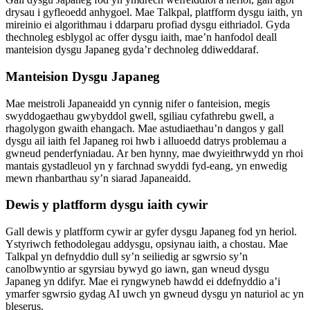
drysau i gyfleoedd anhygoel. Mae Talkpal, platfform dysgu iaith, yn
mireinio ei algorithmau i ddarparu profiad dysgu eithriadol. Gyda
thechnoleg esblygol ac offer dysgu iaith, mae’n hanfodol deall
manteision dysgu Japaneg gyda’r dechnoleg ddiweddaraf.
Manteision Dysgu Japaneg
Mae meistroli Japaneaidd yn cynnig nifer o fanteision, megis
swyddogaethau gwybyddol gwell, sgiliau cyfathrebu gwell, a
rhagolygon gwaith ehangach. Mae astudiaethau’n dangos y gall
dysgu ail iaith fel Japaneg roi hwb i alluoedd datrys problemau a
gwneud penderfyniadau. Ar ben hynny, mae dwyieithrwydd yn rhoi
mantais gystadleuol yn y farchnad swyddi fyd-eang, yn enwedig
mewn rhanbarthau sy’n siarad Japaneaidd.
Dewis y platfform dysgu iaith cywir
Gall dewis y platfform cywir ar gyfer dysgu Japaneg fod yn heriol.
Ystyriwch fethodolegau addysgu, opsiynau iaith, a chostau. Mae
Talkpal yn defnyddio dull sy’n seiliedig ar sgwrsio sy’n
canolbwyntio ar sgyrsiau bywyd go iawn, gan wneud dysgu
Japaneg yn ddifyr. Mae ei ryngwyneb hawdd ei ddefnyddio a’i
ymarfer sgwrsio gydag AI uwch yn gwneud dysgu yn naturiol ac yn
bleserus.