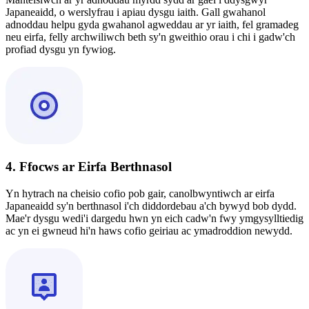
Japaneaidd, o werslyfrau i apiau dysgu iaith. Gall gwahanol
adnoddau helpu gyda gwahanol agweddau ar yr iaith, fel gramadeg
neu eirfa, felly archwiliwch beth sy'n gweithio orau i chi i gadw'ch
profiad dysgu yn fywiog.
4. Ffocws ar Eirfa Berthnasol
Yn hytrach na cheisio cofio pob gair, canolbwyntiwch ar eirfa
Japaneaidd sy'n berthnasol i'ch diddordebau a'ch bywyd bob dydd.
Mae'r dysgu wedi'i dargedu hwn yn eich cadw'n fwy ymgysylltiedig
ac yn ei gwneud hi'n haws cofio geiriau ac ymadroddion newydd.