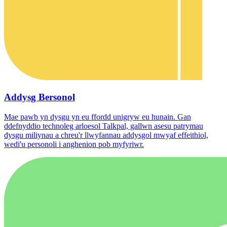
Addysg Bersonol
Mae pawb yn dysgu yn eu ffordd unigryw eu hunain. Gan
ddefnyddio technoleg arloesol Talkpal, gallwn asesu patrymau
dysgu miliynau a chreu'r llwyfannau addysgol mwyaf effeithiol,
wedi'u personoli i anghenion pob myfyriwr.