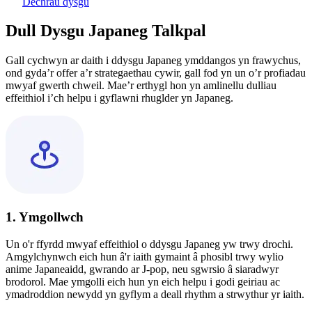
Dechrau dysgu
Dull Dysgu Japaneg Talkpal
Gall cychwyn ar daith i ddysgu Japaneg ymddangos yn frawychus,
ond gyda’r offer a’r strategaethau cywir, gall fod yn un o’r profiadau
mwyaf gwerth chweil. Mae’r erthygl hon yn amlinellu dulliau
effeithiol i’ch helpu i gyflawni rhuglder yn Japaneg.
1. Ymgollwch
Un o'r ffyrdd mwyaf effeithiol o ddysgu Japaneg yw trwy drochi.
Amgylchynwch eich hun â'r iaith gymaint â phosibl trwy wylio
anime Japaneaidd, gwrando ar J-pop, neu sgwrsio â siaradwyr
brodorol. Mae ymgolli eich hun yn eich helpu i godi geiriau ac
ymadroddion newydd yn gyflym a deall rhythm a strwythur yr iaith.