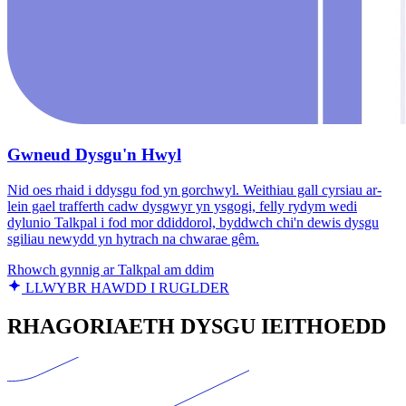
Gwneud Dysgu'n Hwyl
Nid oes rhaid i ddysgu fod yn gorchwyl. Weithiau gall cyrsiau ar-
lein gael trafferth cadw dysgwyr yn ysgogi, felly rydym wedi
dylunio Talkpal i fod mor ddiddorol, byddwch chi'n dewis dysgu
sgiliau newydd yn hytrach na chwarae gêm.
Rhowch gynnig ar Talkpal am ddim
LLWYBR HAWDD I RUGLDER
RHAGORIAETH DYSGU IEITHOEDD