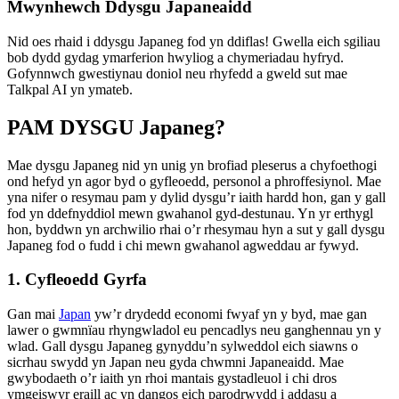
Mwynhewch Ddysgu Japaneaidd
Nid oes rhaid i ddysgu Japaneg fod yn ddiflas! Gwella eich sgiliau
bob dydd gydag ymarferion hwyliog a chymeriadau hyfryd.
Gofynnwch gwestiynau doniol neu rhyfedd a gweld sut mae
Talkpal AI yn ymateb.
PAM DYSGU Japaneg?
Mae dysgu Japaneg nid yn unig yn brofiad pleserus a chyfoethogi
ond hefyd yn agor byd o gyfleoedd, personol a phroffesiynol. Mae
yna nifer o resymau pam y dylid dysgu’r iaith hardd hon, gan y gall
fod yn ddefnyddiol mewn gwahanol gyd-destunau. Yn yr erthygl
hon, byddwn yn archwilio rhai o’r rhesymau hyn a sut y gall dysgu
Japaneg fod o fudd i chi mewn gwahanol agweddau ar fywyd.
1. Cyfleoedd Gyrfa
Gan mai
Japan
yw’r drydedd economi fwyaf yn y byd, mae gan
lawer o gwmnïau rhyngwladol eu pencadlys neu ganghennau yn y
wlad. Gall dysgu Japaneg gynyddu’n sylweddol eich siawns o
sicrhau swydd yn Japan neu gyda chwmni Japaneaidd. Mae
gwybodaeth o’r iaith yn rhoi mantais gystadleuol i chi dros
ymgeiswyr eraill ac yn dangos eich parodrwydd i addasu a