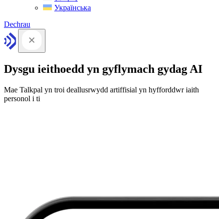
Українська
Dechrau
Dysgu ieithoedd yn gyflymach gydag AI
Mae Talkpal yn troi deallusrwydd artiffisial yn hyfforddwr iaith
personol i ti