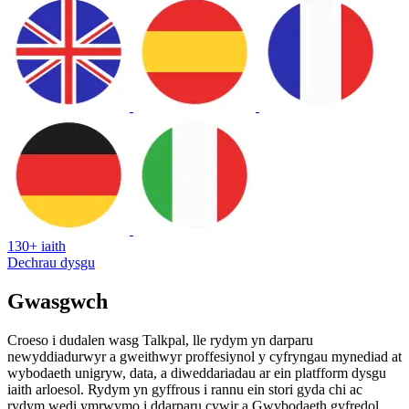
130+ iaith
Dechrau dysgu
Gwasgwch
Croeso i dudalen wasg Talkpal, lle rydym yn darparu
newyddiadurwyr a gweithwyr proffesiynol y cyfryngau mynediad at
wybodaeth unigryw, data, a diweddariadau ar ein platfform dysgu
iaith arloesol. Rydym yn gyffrous i rannu ein stori gyda chi ac
rydym wedi ymrwymo i ddarparu cywir a Gwybodaeth gyfredol