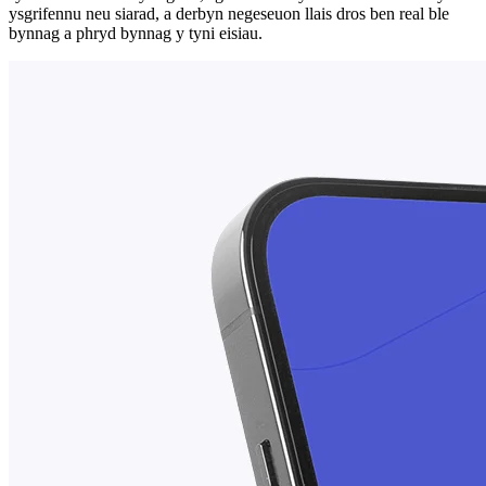
ysgrifennu neu siarad, a derbyn negeseuon llais dros ben real ble
bynnag a phryd bynnag y tyni eisiau.