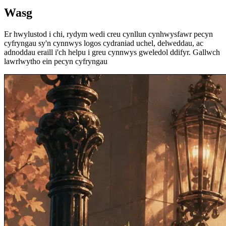
Wasg
Er hwylustod i chi, rydym wedi creu cynllun cynhwysfawr pecyn
cyfryngau sy'n cynnwys logos cydraniad uchel, delweddau, ac
adnoddau eraill i'ch helpu i greu cynnwys gweledol ddifyr. Gallwch
lawrlwytho ein pecyn cyfryngau