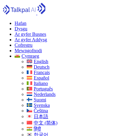
Hafan
Dysgu
Ar gyfer Busnes
Ar gyfer Addysg
Cofrestru
Mewngofnodi
Cymraeg
English
Deutsch
Français
Español
Italiano
Português
Nederlands
Suomi
Svenska
Čeština
日本語
中文 (简体)
हिंदी
한국어