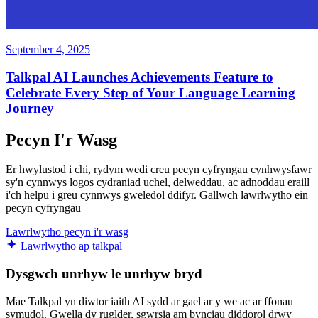
September 4, 2025
Talkpal AI Launches Achievements Feature to
Celebrate Every Step of Your Language Learning
Journey
Pecyn I'r Wasg
Er hwylustod i chi, rydym wedi creu pecyn cyfryngau cynhwysfawr
sy'n cynnwys logos cydraniad uchel, delweddau, ac adnoddau eraill
i'ch helpu i greu cynnwys gweledol ddifyr. Gallwch lawrlwytho ein
pecyn cyfryngau
Lawrlwytho pecyn i'r wasg
Lawrlwytho ap talkpal
Dysgwch unrhyw le unrhyw bryd
Mae Talkpal yn diwtor iaith AI sydd ar gael ar y we ac ar ffonau
symudol. Gwella dy ruglder, sgwrsia am bynciau diddorol drwy