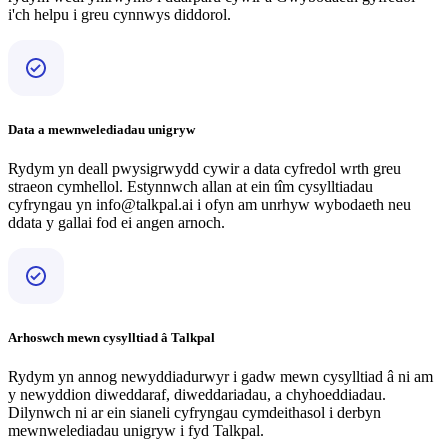
i'ch helpu i greu cynnwys diddorol.
Data a mewnwelediadau unigryw
Rydym yn deall pwysigrwydd cywir a data cyfredol wrth greu
straeon cymhellol. Estynnwch allan at ein tîm cysylltiadau
cyfryngau yn info@talkpal.ai i ofyn am unrhyw wybodaeth neu
ddata y gallai fod ei angen arnoch.
Arhoswch mewn cysylltiad â Talkpal
Rydym yn annog newyddiadurwyr i gadw mewn cysylltiad â ni am
y newyddion diweddaraf, diweddariadau, a chyhoeddiadau.
Dilynwch ni ar ein sianeli cyfryngau cymdeithasol i derbyn
mewnwelediadau unigryw i fyd Talkpal.