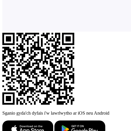
Sganio gyda'ch dyfais i'w lawrlwytho ar iOS neu Android