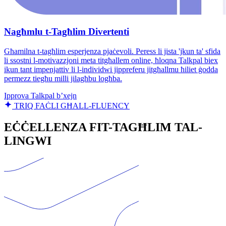
Nagħmlu t-Tagħlim Divertenti
Għamilna t-tagħlim esperjenza pjaċevoli. Peress li jista 'jkun ta' sfida
li ssostni l-motivazzjoni meta titgħallem online, ħloqna Talkpal biex
ikun tant impenjattiv li l-individwi jippreferu jitgħallmu ħiliet ġodda
permezz tiegħu milli jilagħbu logħba.
Ipprova Talkpal b’xejn
TRIQ FAĊLI GĦALL-FLUENCY
EĊĊELLENZA FIT-TAGĦLIM TAL-
LINGWI