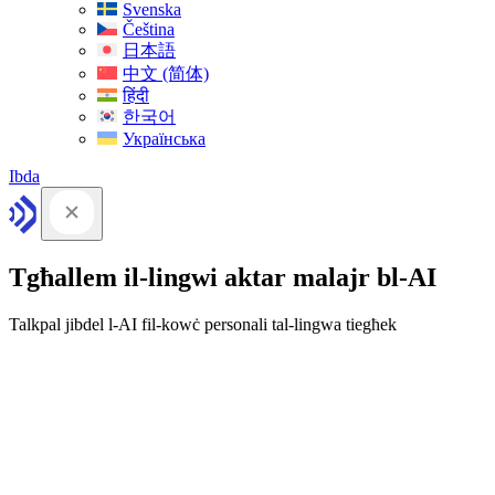
Svenska
Čeština
日本語
中文 (简体)
हिंदी
한국어
Українська
Ibda
Tgħallem il-lingwi aktar malajr bl-AI
Talkpal jibdel l-AI fil-kowċ personali tal-lingwa tiegħek