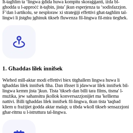
It-tagħlim ta ‘lingwa ġdida huwa kompitu skoraġġanti, iżda bl-
għodda u l-approċċ it-tajbin, jista’ jkun esperjenza ta ‘sodisfazzjon.
F’dan l-artikolu, se nesploraw xi strateġiji effettivi għat-tagħlim tal-
lingwi li jistgħu jgħinuk tikseb fluwenza fil-lingwa fil-mira tiegħek.
1. Għaddas lilek innifsek
Wieħed mill-aktar modi effettivi biex titgħallem lingwa huwa li
tgħaddas lilek innifsek fiha. Dan ifisser li jdawwar lilek innifsek bil-
lingwa kemm jista 'jkun. Tista 'tikseb dan billi tara films, tisma' l-
mużika, jew saħansitra jkollok konversazzjonijiet ma 'kelliema
nattivi. Billi tgħaddas lilek innifsek fil-lingwa, tkun tista 'taqbad
kliem u frażijiet ġodda aktar malajr, u tibda wkoll tikseb sensazzjoni
għar-ritmu u l-istruttura tal-lingwa.