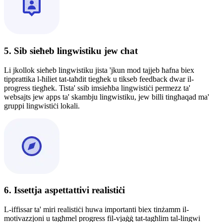
5. Sib sieħeb lingwistiku jew chat
Li jkollok sieħeb lingwistiku jista 'jkun mod tajjeb ħafna biex
tipprattika l-ħiliet tat-taħdit tiegħek u tikseb feedback dwar il-
progress tiegħek. Tista' ssib imsieħba lingwistiċi permezz ta'
websajts jew apps ta' skambju lingwistiku, jew billi tingħaqad ma'
gruppi lingwistiċi lokali.
6. Issettja aspettattivi realistiċi
L-iffissar ta' miri realistiċi huwa importanti biex tinżamm il-
motivazzjoni u tagħmel progress fil-vjaġġ tat-tagħlim tal-lingwi