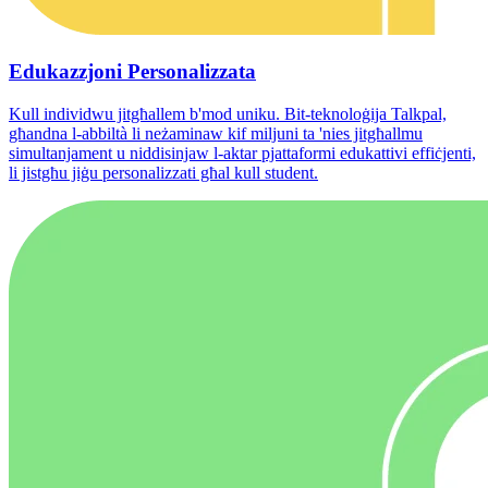
Edukazzjoni Personalizzata
Kull individwu jitgħallem b'mod uniku. Bit-teknoloġija Talkpal,
għandna l-abbiltà li neżaminaw kif miljuni ta 'nies jitgħallmu
simultanjament u niddisinjaw l-aktar pjattaformi edukattivi effiċjenti,
li jistgħu jiġu personalizzati għal kull student.