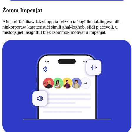
Żomm Impenjat
Aħna niffaċilitaw l-iżvilupp ta ‘vizzju ta’ tagħlim tal-lingwa billi
ninkorporaw karatteristiċi simili għal-logħob, sfidi pjaċevoli, u
mistoqsijiet insightful biex iżommok motivat u impenjat.