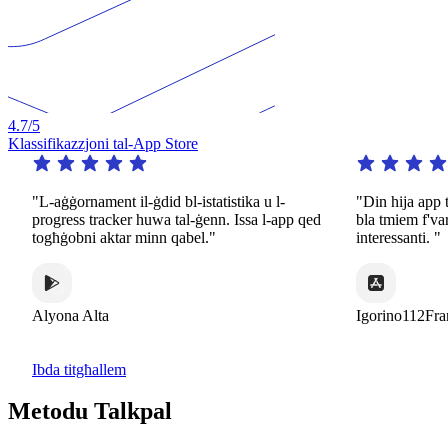
4.7
/5
Klassifikazzjoni tal-App Store
L-aġġornament il-ġdid bl-istatistika u l-
"Din hija app tassew 
rogress tracker huwa tal-ġenn. Issa l-app qed
bla tmiem f'varjetà k
ogħġobni aktar minn qabel."
interessanti. "
lyona Alta
Igorino112France
Ibda titgħallem
Metodu Talkpal