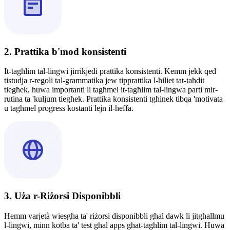
2. Prattika b'mod konsistenti
It-tagħlim tal-lingwi jirrikjedi prattika konsistenti. Kemm jekk qed
tistudja r-regoli tal-grammatika jew tipprattika l-ħiliet tat-taħdit
tiegħek, huwa importanti li tagħmel it-tagħlim tal-lingwa parti mir-
rutina ta 'kuljum tiegħek. Prattika konsistenti tgħinek tibqa 'motivata
u tagħmel progress kostanti lejn il-ħeffa.
3. Uża r-Riżorsi Disponibbli
Hemm varjetà wiesgħa ta' riżorsi disponibbli għal dawk li jitgħallmu
l-lingwi, minn kotba ta' test għal apps għat-tagħlim tal-lingwi. Huwa