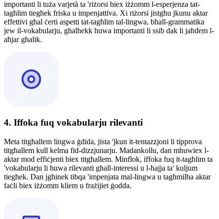
importanti li tuża varjetà ta 'riżorsi biex iżżomm l-esperjenza tat-
tagħlim tiegħek friska u impenjattiva. Xi riżorsi jistgħu jkunu aktar
effettivi għal ċerti aspetti tat-tagħlim tal-lingwa, bħall-grammatika
jew il-vokabularju, għalhekk huwa importanti li ssib dak li jaħdem l-
aħjar għalik.
4. Iffoka fuq vokabularju rilevanti
Meta titgħallem lingwa ġdida, jista 'jkun it-tentazzjoni li tipprova
titgħallem kull kelma fid-dizzjunarju. Madankollu, dan mhuwiex l-
aktar mod effiċjenti biex titgħallem. Minflok, iffoka fuq it-tagħlim ta
'vokabularju li huwa rilevanti għall-interessi u l-ħajja ta' kuljum
tiegħek. Dan jgħinek tibqa 'impenjata mal-lingwa u tagħmilha aktar
faċli biex iżżomm kliem u frażijiet ġodda.