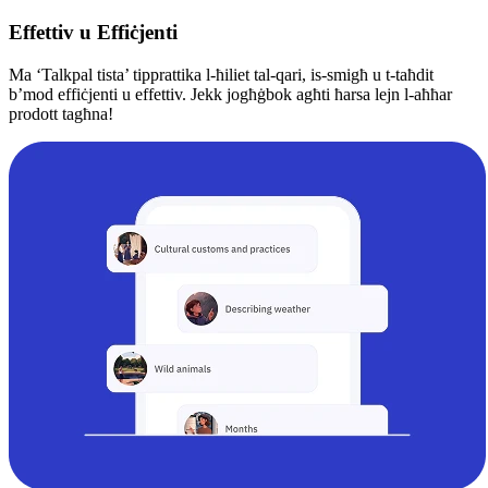
Effettiv u Effiċjenti
Ma ‘Talkpal tista’ tipprattika l-ħiliet tal-qari, is-smigħ u t-taħdit
b’mod effiċjenti u effettiv. Jekk jogħġbok agħti ħarsa lejn l-aħħar
prodott tagħna!