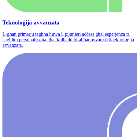
Teknoloġija avvanzata
L-għan primarju tagħna huwa li pijunieri aċċess għal esperjenza ta
'tagħlim personalizzata għal kulħadd bl-aħħar avvanzi fit-teknoloġija
avvanzata.