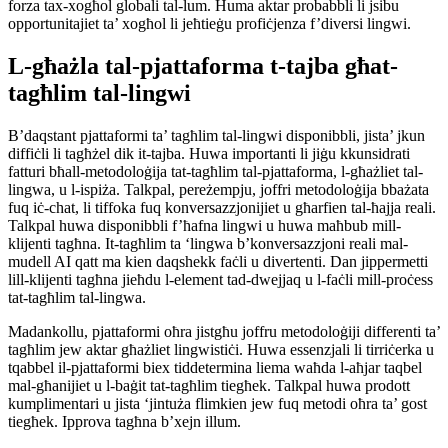
forza tax-xogħol globali tal-lum. Huma aktar probabbli li jsibu
opportunitajiet ta’ xogħol li jeħtieġu profiċjenza f’diversi lingwi.
L-għażla tal-pjattaforma t-tajba għat-
tagħlim tal-lingwi
B’daqstant pjattaformi ta’ tagħlim tal-lingwi disponibbli, jista’ jkun
diffiċli li tagħżel dik it-tajba. Huwa importanti li jiġu kkunsidrati
fatturi bħall-metodoloġija tat-tagħlim tal-pjattaforma, l-għażliet tal-
lingwa, u l-ispiża. Talkpal, pereżempju, joffri metodoloġija bbażata
fuq iċ-chat, li tiffoka fuq konversazzjonijiet u għarfien tal-ħajja reali.
Talkpal huwa disponibbli f’ħafna lingwi u huwa maħbub mill-
klijenti tagħna. It-tagħlim ta ‘lingwa b’konversazzjoni reali mal-
mudell AI qatt ma kien daqshekk faċli u divertenti. Dan jippermetti
lill-klijenti tagħna jieħdu l-element tad-dwejjaq u l-faċli mill-proċess
tat-tagħlim tal-lingwa.
Madankollu, pjattaformi oħra jistgħu joffru metodoloġiji differenti ta’
tagħlim jew aktar għażliet lingwistiċi. Huwa essenzjali li tirriċerka u
tqabbel il-pjattaformi biex tiddetermina liema waħda l-aħjar taqbel
mal-għanijiet u l-baġit tat-tagħlim tiegħek. Talkpal huwa prodott
kumplimentari u jista ‘jintuża flimkien jew fuq metodi oħra ta’ gost
tiegħek. Ipprova tagħna b’xejn illum.