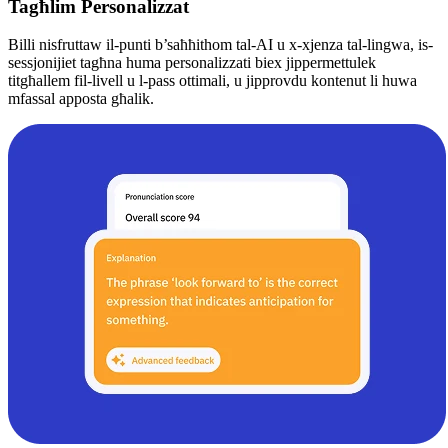
Tagħlim Personalizzat
Billi nisfruttaw il-punti b’saħħithom tal-AI u x-xjenza tal-lingwa, is-
sessjonijiet tagħna huma personalizzati biex jippermettulek
titgħallem fil-livell u l-pass ottimali, u jipprovdu kontenut li huwa
mfassal apposta għalik.