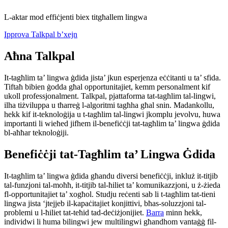
L-aktar mod effiċjenti biex titgħallem lingwa
Ipprova Talkpal b’xejn
Aħna Talkpal
It-tagħlim ta’ lingwa ġdida jista’ jkun esperjenza eċċitanti u ta’ sfida.
Tiftaħ bibien ġodda għal opportunitajiet, kemm personalment kif
ukoll professjonalment. Talkpal, pjattaforma tat-tagħlim tal-lingwi,
ilha tiżviluppa u tħarreġ l-algoritmi tagħha għal snin. Madankollu,
hekk kif it-teknoloġija u t-tagħlim tal-lingwi jkomplu jevolvu, huwa
importanti li wieħed jifhem il-benefiċċji tat-tagħlim ta’ lingwa ġdida
bl-aħħar teknoloġiji.
Benefiċċji tat-Tagħlim ta’ Lingwa Ġdida
It-tagħlim ta’ lingwa ġdida għandu diversi benefiċċji, inkluż it-titjib
tal-funzjoni tal-moħħ, it-titjib tal-ħiliet ta’ komunikazzjoni, u ż-żieda
fl-opportunitajiet ta’ xogħol. Studju reċenti sab li t-tagħlim tat-tieni
lingwa jista ‘jtejjeb il-kapaċitajiet konjittivi, bħas-soluzzjoni tal-
problemi u l-ħiliet tat-teħid tad-deċiżjonijiet.
Barra
minn hekk,
individwi li huma bilingwi jew multilingwi għandhom vantaġġ fil-