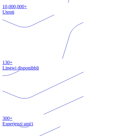
10,000,000+
Utenti
130+
Lingwi disponibbli
300+
Esperjenzi uniċi