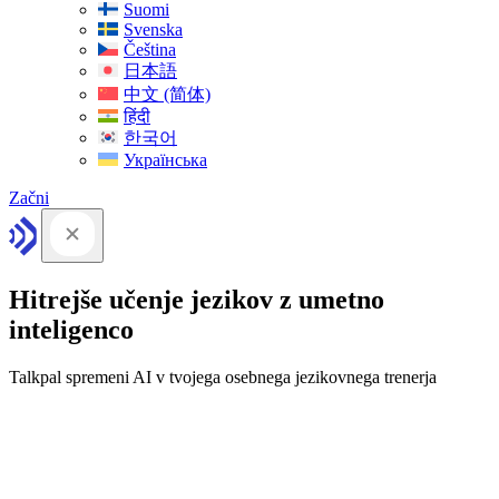
Suomi
Svenska
Čeština
日本語
中文 (简体)
हिंदी
한국어
Українська
Začni
Hitrejše učenje jezikov z umetno
inteligenco
Talkpal spremeni AI v tvojega osebnega jezikovnega trenerja