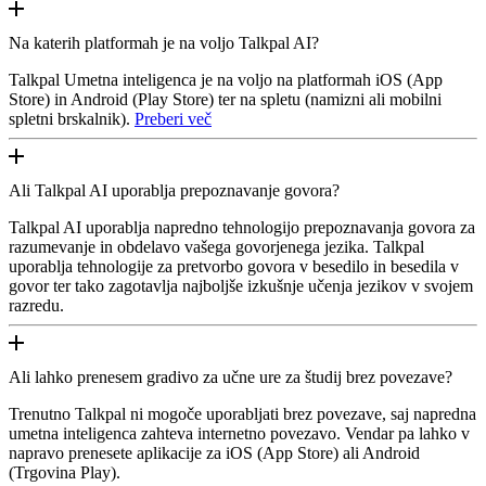
Na katerih platformah je na voljo Talkpal AI?
Talkpal Umetna inteligenca je na voljo na platformah iOS (App
Store) in Android (Play Store) ter na spletu (namizni ali mobilni
spletni brskalnik).
Preberi več
Ali Talkpal AI uporablja prepoznavanje govora?
Talkpal AI uporablja napredno tehnologijo prepoznavanja govora za
razumevanje in obdelavo vašega govorjenega jezika. Talkpal
uporablja tehnologije za pretvorbo govora v besedilo in besedila v
govor ter tako zagotavlja najboljše izkušnje učenja jezikov v svojem
razredu.
Ali lahko prenesem gradivo za učne ure za študij brez povezave?
Trenutno Talkpal ni mogoče uporabljati brez povezave, saj napredna
umetna inteligenca zahteva internetno povezavo. Vendar pa lahko v
napravo prenesete aplikacije za iOS (App Store) ali Android
(Trgovina Play).