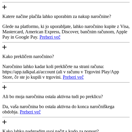
Katere načine plačila lahko uporabim za nakup naročnine?
Glede na platformo, ki jo uporabljate, lahko naročnino kupite z Visa,
Mastercard, American Express, Discover, bančnim računom, Apple
Pay in Google Pay.
Preberi več
Kako prekličem naročnino?
Naročnino lahko kadar koli prekličete na strani računa:
https://app.talkpal.ai/account (ali v računu v Trgovini Play/App
Store, če ste jo kupili v trgovini.
Preberi več
Ali bo moja naročnina ostala aktivna tudi po preklicu?
Da, vaša naročnina bo ostala aktivna do konca naročniškega
obdobja.
Preberi več
Kako lahko nadgradim svoj načrt s kodo za popust?