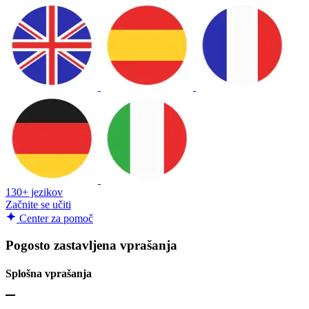
130+ jezikov
Začnite se učiti
Center za pomoč
Pogosto zastavljena vprašanja
Splošna vprašanja