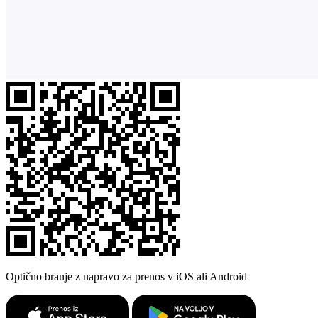
Optično branje z napravo za prenos v iOS ali Android