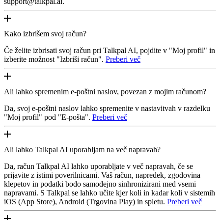
support@talkpal.ai.
Kako izbrišem svoj račun?
Če želite izbrisati svoj račun pri Talkpal AI, pojdite v "Moj profil" in
izberite možnost "Izbriši račun".
Preberi več
Ali lahko spremenim e-poštni naslov, povezan z mojim računom?
Da, svoj e-poštni naslov lahko spremenite v nastavitvah v razdelku
"Moj profil" pod "E-pošta".
Preberi več
Ali lahko Talkpal AI uporabljam na več napravah?
Da, račun Talkpal AI lahko uporabljate v več napravah, če se
prijavite z istimi poverilnicami. Vaš račun, napredek, zgodovina
klepetov in podatki bodo samodejno sinhronizirani med vsemi
napravami. S Talkpal se lahko učite kjer koli in kadar koli v sistemih
iOS (App Store), Android (Trgovina Play) in spletu.
Preberi več