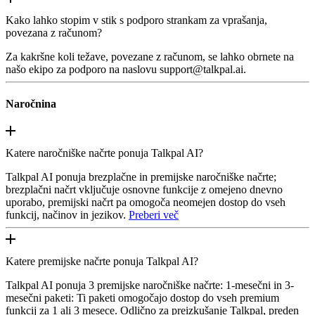
Kako lahko stopim v stik s podporo strankam za vprašanja,
povezana z računom?
Za kakršne koli težave, povezane z računom, se lahko obrnete na
našo ekipo za podporo na naslovu support@talkpal.ai.
Naročnina
Katere naročniške načrte ponuja Talkpal AI?
Talkpal AI ponuja brezplačne in premijske naročniške načrte;
brezplačni načrt vključuje osnovne funkcije z omejeno dnevno
uporabo, premijski načrt pa omogoča neomejen dostop do vseh
funkcij, načinov in jezikov.
Preberi več
Katere premijske načrte ponuja Talkpal AI?
Talkpal AI ponuja 3 premijske naročniške načrte: 1-mesečni in 3-
mesečni paketi: Ti paketi omogočajo dostop do vseh premium
funkcij za 1 ali 3 mesece. Odlično za preizkušanje Talkpal, preden