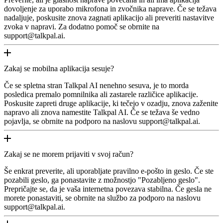
dovoljenje za uporabo mikrofona in zvočnika naprave. Če se težava
nadaljuje, poskusite znova zagnati aplikacijo ali preveriti nastavitve
zvoka v napravi. Za dodatno pomoč se obrnite na
support@talkpal.ai.
Zakaj se mobilna aplikacija sesuje?
Če se spletna stran Talkpal AI nenehno sesuva, je to morda
posledica premalo pomnilnika ali zastarele različice aplikacije.
Poskusite zapreti druge aplikacije, ki tečejo v ozadju, znova zaženite
napravo ali znova namestite Talkpal AI. Če se težava še vedno
pojavlja, se obrnite na podporo na naslovu support@talkpal.ai.
Zakaj se ne morem prijaviti v svoj račun?
Še enkrat preverite, ali uporabljate pravilno e-pošto in geslo. Če ste
pozabili geslo, ga ponastavite z možnostjo "Pozabljeno geslo".
Prepričajte se, da je vaša internetna povezava stabilna. Če gesla ne
morete ponastaviti, se obrnite na službo za podporo na naslovu
support@talkpal.ai.