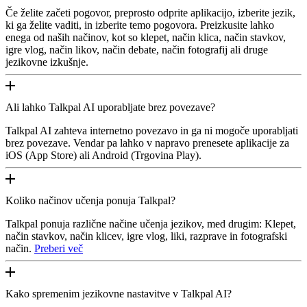
Če želite začeti pogovor, preprosto odprite aplikacijo, izberite jezik,
ki ga želite vaditi, in izberite temo pogovora. Preizkusite lahko
enega od naših načinov, kot so klepet, način klica, način stavkov,
igre vlog, način likov, način debate, način fotografij ali druge
jezikovne izkušnje.
Ali lahko Talkpal AI uporabljate brez povezave?
Talkpal AI zahteva internetno povezavo in ga ni mogoče uporabljati
brez povezave. Vendar pa lahko v napravo prenesete aplikacije za
iOS (App Store) ali Android (Trgovina Play).
Koliko načinov učenja ponuja Talkpal?
Talkpal ponuja različne načine učenja jezikov, med drugim: Klepet,
način stavkov, način klicev, igre vlog, liki, razprave in fotografski
način.
Preberi več
Kako spremenim jezikovne nastavitve v Talkpal AI?