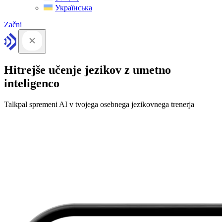
Українська
Začni
Hitrejše učenje jezikov z umetno
inteligenco
Talkpal spremeni AI v tvojega osebnega jezikovnega trenerja