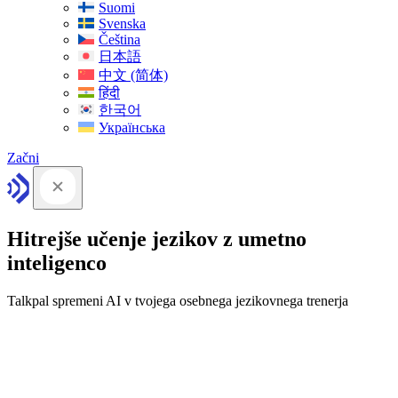
Suomi
Svenska
Čeština
日本語
中文 (简体)
हिंदी
한국어
Українська
Začni
Hitrejše učenje jezikov z umetno
inteligenco
Talkpal spremeni AI v tvojega osebnega jezikovnega trenerja