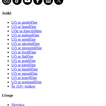
Jeziki
Uči se angleščine
Uči se španščine
Učte sa francúzštinu
Uči se italijanščine
Uči se nemščine
Uči se ukrajinščine
Uči se nizozemščine
Uči se švedščine
Uči se finščine
Uči se arabščine
Uči se kitajščine
Uči se hindijščine
Uči se japonščine
Uči se korejščine
Uči se portugalščine
Še 119+ jezikov
Učenje
Slovnica