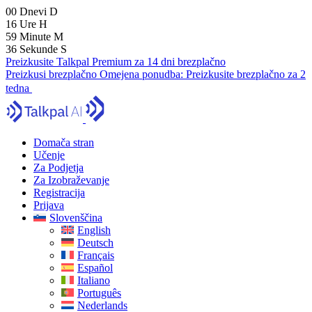
00
Dnevi
D
16
Ure
H
59
Minute
M
35
Sekunde
S
Preizkusite Talkpal Premium za 14 dni brezplačno
Preizkusi brezplačno
Omejena ponudba:
Preizkusite brezplačno za 2
tedna
Domača stran
Učenje
Za Podjetja
Za Izobraževanje
Registracija
Prijava
Slovenščina
English
Deutsch
Français
Español
Italiano
Português
Nederlands