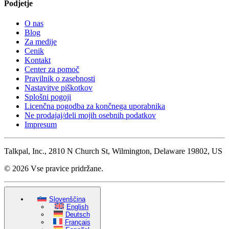
Podjetje
O nas
Blog
Za medije
Cenik
Kontakt
Center za pomoč
Pravilnik o zasebnosti
Nastavitve piškotkov
Splošni pogoji
Licenčna pogodba za končnega uporabnika
Ne prodajaj/deli mojih osebnih podatkov
Impresum
Talkpal, Inc., 2810 N Church St, Wilmington, Delaware 19802, US
© 2026 Vse pravice pridržane.
Slovenščina
English
Deutsch
Français