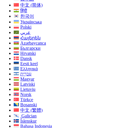
中文 (简体)
हिंदी
한국어
Українська
Polski
عربي
Հայերեն
Azərbaycanca
Български
Hrvatski
Dansk
Eesti keel
Ελληνικά
עִברִית
Magyar
Latviski
Lietuvių
Norsk
Türkçe
Bosanski
中文 (繁體)
Galician
Íslenskur
Bahasa Indonesia