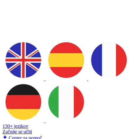
130+ jezikov
Začnite se učiti
Center za pomoč