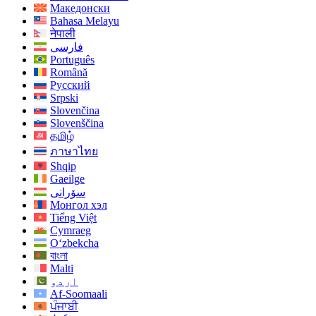
Македонски
Bahasa Melayu
नेपाली
فارسی
Português
Română
Русский
Srpski
Slovenčina
Slovenščina
தமிழ்
ภาษาไทย
Shqip
Gaeilge
سۆرانی
Монгол хэл
Tiếng Việt
Cymraeg
O‘zbekcha
বাংলা
Malti
اردو
Af-Soomaali
ਪੰਜਾਬੀ