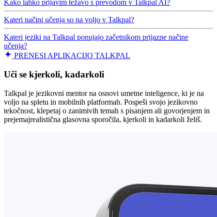
Kako lahko prijavim težavo s prevodom v Talkpal AI?
Kateri načini učenja so na voljo v Talkpal?
Kateri jeziki na Talkpal ponujajo začetnikom prijazne načine
učenja?
PRENESI APLIKACIJO TALKPAL
Uči se kjerkoli, kadarkoli
Talkpal je jezikovni mentor na osnovi umetne inteligence, ki je na
voljo na spletu in mobilnih platformah. Pospeši svojo jezikovno
tekočnost, klepetaj o zanimivih temah s pisanjem ali govorjenjem in
prejemajrealistična glasovna sporočila, kjerkoli in kadarkoli želiš.