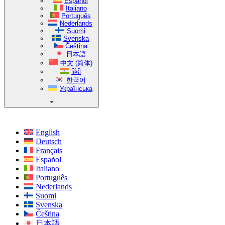
Español
Italiano
Português
Nederlands
Suomi
Svenska
Čeština
日本語
中文 (简体)
हिंदी
한국어
Українська
English
Deutsch
Français
Español
Italiano
Português
Nederlands
Suomi
Svenska
Čeština
日本語