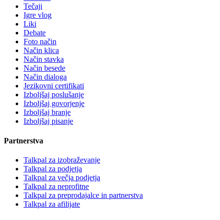
Tečaji
Igre vlog
Liki
Debate
Foto način
Način klica
Način stavka
Način besede
Način dialoga
Jezikovni certifikati
Izboljšaj poslušanje
Izboljšaj govorjenje
Izboljšaj branje
Izboljšaj pisanje
Partnerstva
Talkpal za izobraževanje
Talkpal za podjetja
Talkpal za večja podjetja
Talkpal za neprofitne
Talkpal za preprodajalce in partnerstva
Talkpal za afilijate