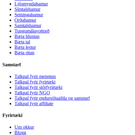
Ljósmyndahamur
Símtalshamur
Setningahamur
Orðahamur
Samtalshamur
Tungumálavottorð
Bæta hlustun
Bæta tal
Bæta lestur
Bæta ritun
Samstarf
Talkpal fyrir menntun
Talkpal fyrir fyrirtæki
Talkpal fyrir stórfyrirtæki
Talkpal fyrir NGO
Talkpal fyrir endursöluaðila og samstarf
Talkpal fyrir affiliate
Fyrirtæki
Um okkur
Blogg