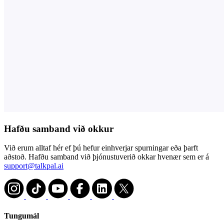
Hafðu samband við okkur
Við erum alltaf hér ef þú hefur einhverjar spurningar eða þarft
aðstoð. Hafðu samband við þjónustuverið okkar hvenær sem er á
support@talkpal.ai
Tungumál