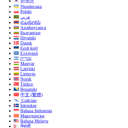
한국어
Українська
Polski
عربي
Հայերեն
Azərbaycanca
Български
Hrvatski
Dansk
Eesti keel
Ελληνικά
עִברִית
Magyar
Latviski
Lietuvių
Norsk
Türkçe
Bosanski
中文 (繁體)
Galician
Íslenskur
Bahasa Indonesia
Македонски
Bahasa Melayu
नेपाली