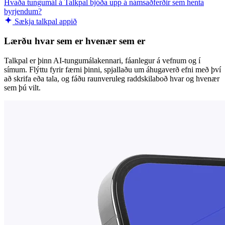
Hvaða tungumál á Talkpal bjóða upp á námsaðferðir sem henta
byrjendum?
Sækja talkpal appið
Lærðu hvar sem er hvenær sem er
Talkpal er þinn AI-tungumálakennari, fáanlegur á vefnum og í
símum. Flýttu fyrir færni þinni, spjallaðu um áhugaverð efni með því
að skrifa eða tala, og fáðu raunveruleg raddskilaboð hvar og hvenær
sem þú vilt.