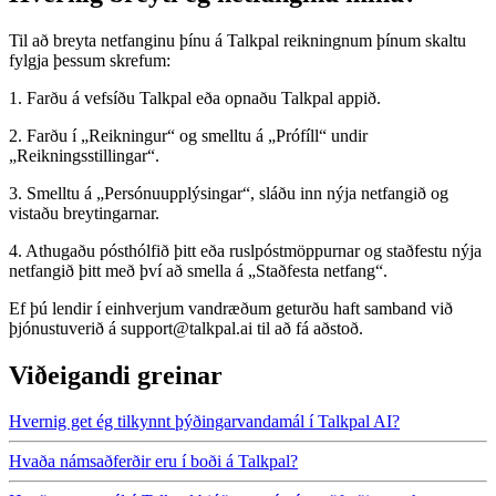
Til að breyta netfanginu þínu á Talkpal reikningnum þínum skaltu
fylgja þessum skrefum:
1. Farðu á vefsíðu Talkpal eða opnaðu Talkpal appið.
2. Farðu í „Reikningur“ og smelltu á „Prófíll“ undir
„Reikningsstillingar“.
3. Smelltu á „Persónuupplýsingar“, sláðu inn nýja netfangið og
vistaðu breytingarnar.
4. Athugaðu pósthólfið þitt eða ruslpóstmöppurnar og staðfestu nýja
netfangið þitt með því að smella á „Staðfesta netfang“.
Ef þú lendir í einhverjum vandræðum geturðu haft samband við
þjónustuverið á support@talkpal.ai til að fá aðstoð.
Viðeigandi greinar
Hvernig get ég tilkynnt þýðingarvandamál í Talkpal AI?
Hvaða námsaðferðir eru í boði á Talkpal?