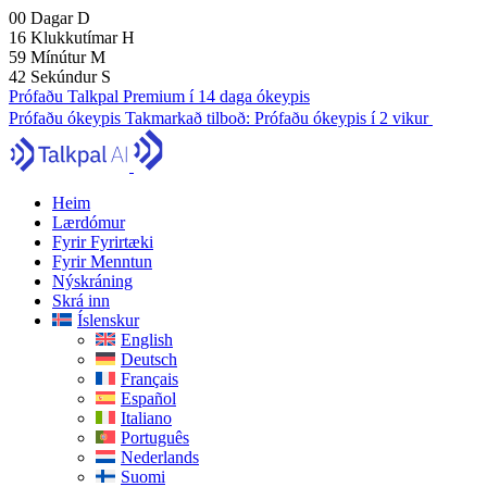
00
Dagar
D
16
Klukkutímar
H
59
Mínútur
M
41
Sekúndur
S
Prófaðu Talkpal Premium í 14 daga ókeypis
Prófaðu ókeypis
Takmarkað tilboð:
Prófaðu ókeypis í 2 vikur
Heim
Lærdómur
Fyrir Fyrirtæki
Fyrir Menntun
Nýskráning
Skrá inn
Íslenskur
English
Deutsch
Français
Español
Italiano
Português
Nederlands
Suomi