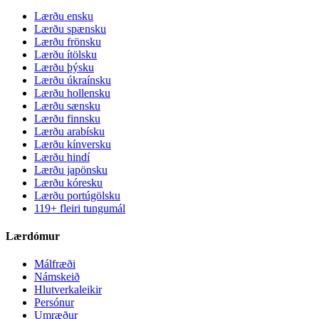
Lærðu ensku
Lærðu spænsku
Lærðu frönsku
Lærðu ítölsku
Lærðu þýsku
Lærðu úkraínsku
Lærðu hollensku
Lærðu sænsku
Lærðu finnsku
Lærðu arabísku
Lærðu kínversku
Lærðu hindí
Lærðu japönsku
Lærðu kóresku
Lærðu portúgölsku
119+ fleiri tungumál
Lærdómur
Málfræði
Námskeið
Hlutverkaleikir
Persónur
Umræður