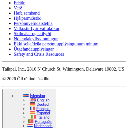
Fréttir
Verð
Hafa samband
Hjálparmiðstöð
Persónuverndarstefna
Valkostir fyrir vafrakökur
Skilmálar og skilyrði
Notendaleyfissamningur
Ekki selja/deila persónuupplýsingunum mínum
Útgefandaupplýsingar
Safety and Crisis Resources
Talkpal, Inc., 2810 N Church St, Wilmington, Delaware 19802, US
© 2026 Öll réttindi áskilin.
Íslenskur
English
Deutsch
Français
Español
Italiano
Português
Nederlands