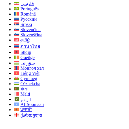
فارسی
Português
Română
Русский
Srpski
Slovenčina
Slovenščina
தமிழ்
ภาษาไทย
Shqip
Gaeilge
سۆرانی
Монгол хэл
Tiếng Việt
Cymraeg
O‘zbekcha
বাংলা
Malti
اردو
Af-Soomaali
ਪੰਜਾਬੀ
ქართული