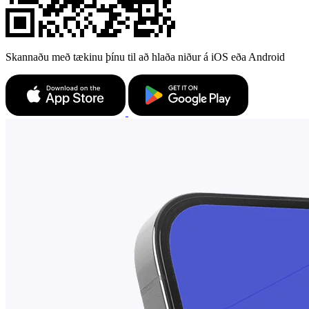
Skannaðu með tækinu þínu til að hlaða niður á iOS eða Android