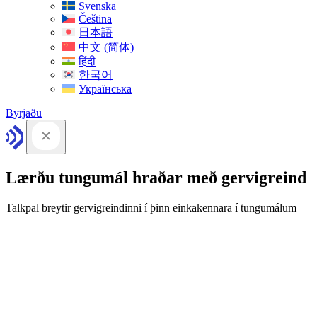
Svenska
Čeština
日本語
中文 (简体)
हिंदी
한국어
Українська
Byrjaðu
Lærðu tungumál hraðar með gervigreind
Talkpal breytir gervigreindinni í þinn einkakennara í tungumálum