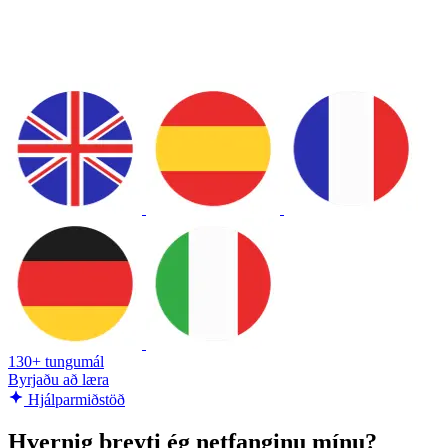
130+ tungumál
Byrjaðu að læra
Hjálparmiðstöð
Hvernig breyti ég netfanginu mínu?