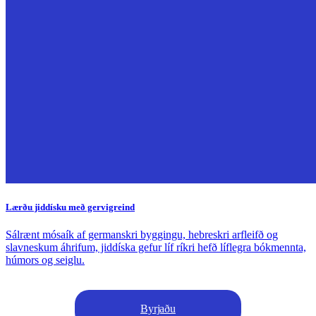
Lærðu jiddísku með gervigreind
Sálrænt mósaík af germanskri byggingu, hebreskri arfleifð og
slavneskum áhrifum, jiddíska gefur líf ríkri hefð líflegra bókmennta,
húmors og seiglu.
Byrjaðu