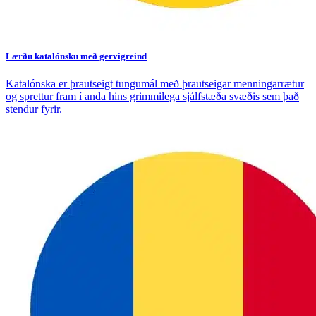
Lærðu katalónsku með gervigreind
Katalónska er þrautseigt tungumál með þrautseigar menningarrætur
og sprettur fram í anda hins grimmilega sjálfstæða svæðis sem það
stendur fyrir.