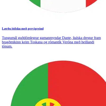
Lærðu ítölsku með gervigreind
Tungumál guðdómlegrar gamanmyndar Dante, ítalska dregur fram
bragðmikinn keim Toskana og rómantík Veróna með heillandi
tónum.