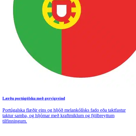
Lærðu portúgölsku með gervigreind
Portúgalska flæðir eins og hljóð melankólísks fado eða taktfastur
taktur samba, og hljómar með kraftmiklum og fjölbreyttum
tilfinningum.