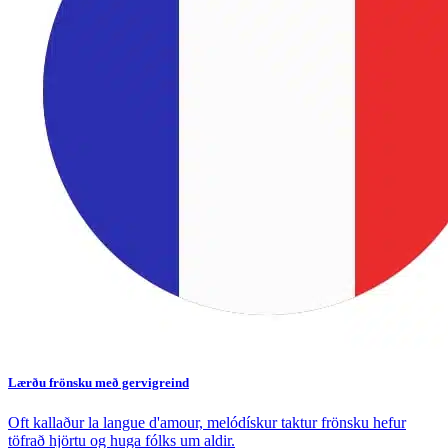
Lærðu frönsku með gervigreind
Oft kallaður la langue d'amour, melódískur taktur frönsku hefur
töfrað hjörtu og huga fólks um aldir.