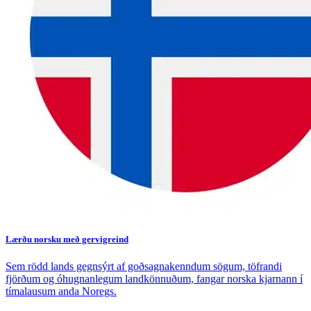
Lærðu norsku með gervigreind
Sem rödd lands gegnsýrt af goðsagnakenndum sögum, töfrandi
fjörðum og óhugnanlegum landkönnuðum, fangar norska kjarnann í
tímalausum anda Noregs.