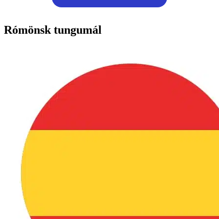
Rómönsk tungumál