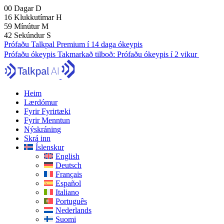
00
Dagar
D
16
Klukkutímar
H
59
Mínútur
M
41
Sekúndur
S
Prófaðu Talkpal Premium í 14 daga ókeypis
Prófaðu ókeypis
Takmarkað tilboð:
Prófaðu ókeypis í 2 vikur
Heim
Lærdómur
Fyrir Fyrirtæki
Fyrir Menntun
Nýskráning
Skrá inn
Íslenskur
English
Deutsch
Français
Español
Italiano
Português
Nederlands
Suomi