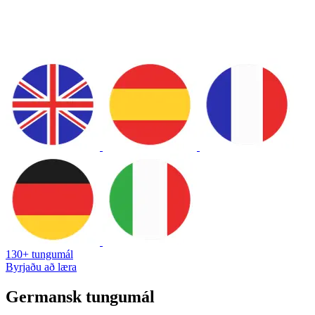
130+ tungumál
Byrjaðu að læra
Germansk tungumál