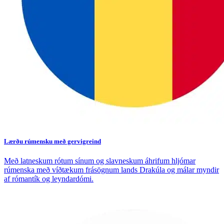
Lærðu rúmensku með gervigreind
Með latneskum rótum sínum og slavneskum áhrifum hljómar
rúmenska með víðtækum frásögnum lands Drakúla og málar myndir
af rómantík og leyndardómi.