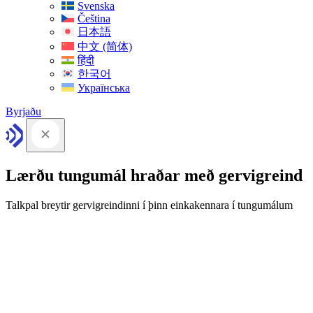
Svenska
Čeština
日本語
中文 (简体)
हिंदी
한국어
Українська
Byrjaðu
Lærðu tungumál hraðar með gervigreind
Talkpal breytir gervigreindinni í þinn einkakennara í tungumálum