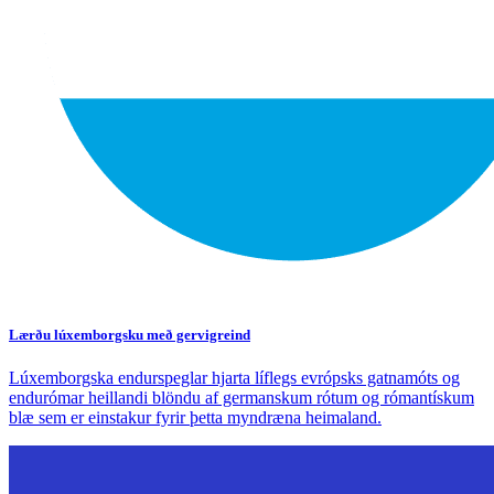
Lærðu lúxemborgsku með gervigreind
Lúxemborgska endurspeglar hjarta líflegs evrópsks gatnamóts og
endurómar heillandi blöndu af germanskum rótum og rómantískum
blæ sem er einstakur fyrir þetta myndræna heimaland.