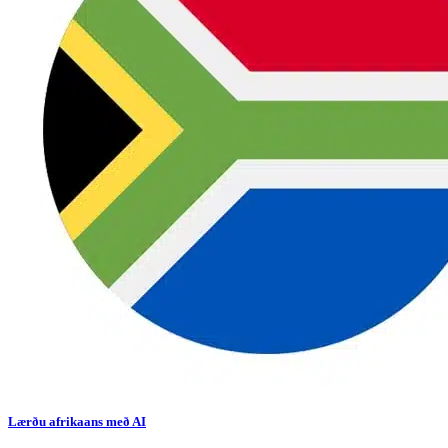
Lærðu afrikaans með AI