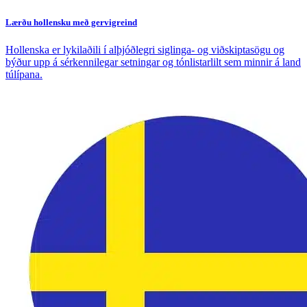
Lærðu hollensku með gervigreind
Hollenska er lykilaðili í alþjóðlegri siglinga- og viðskiptasögu og
býður upp á sérkennilegar setningar og tónlistarlilt sem minnir á land
túlípana.