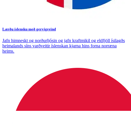
Lærðu íslensku með gervigreind
Jafn himneskt og norðurljósin og jafn kraftmikil og eldfjöll ísilagðs
heimalands síns varðveitir íslenskan kjarna hins forna norræna
heims.