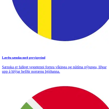
Lærðu sænsku með gervigreind
Sænska er fallegt veggteppi fornra víkinga og nútíma nýjunga, lífgar
upp á hlýjar hefðir norrænu þjóðanna.