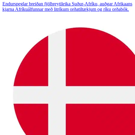
Endurspeglar breiðan fjölbreytileika Suður-Afríku, auðgar Afrikaans
kjarna Afríkuálfunnar með litríkum orðatiltækjum og ríku orðabók.