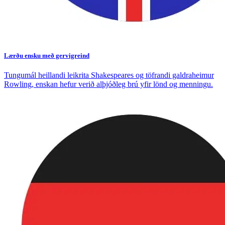
Lærðu ensku með gervigreind
Tungumál heillandi leikrita Shakespeares og töfrandi galdraheimur
Rowling, enskan hefur verið alþjóðleg brú yfir lönd og menningu.