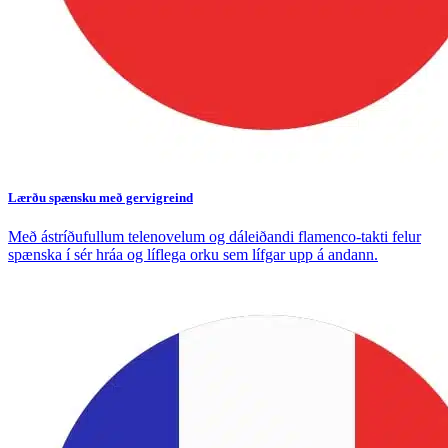
Lærðu spænsku með gervigreind
Með ástríðufullum telenovelum og dáleiðandi flamenco-takti felur
spænska í sér hráa og líflega orku sem lífgar upp á andann.