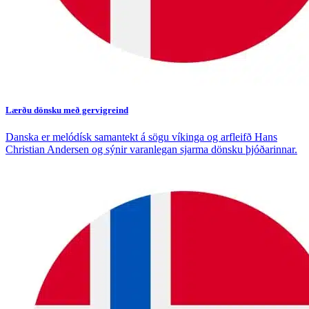
Lærðu dönsku með gervigreind
Danska er melódísk samantekt á sögu víkinga og arfleifð Hans
Christian Andersen og sýnir varanlegan sjarma dönsku þjóðarinnar.