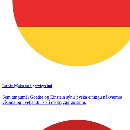
Lærðu þýsku með gervigreind
Sem tungumál Goethe og Einstein sýnir þýska einingu nákvæmra
vísinda og hvetjandi lista í málbyggingu sinni.