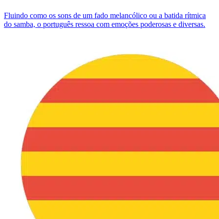
Fluindo como os sons de um fado melancólico ou a batida rítmica
do samba, o português ressoa com emoções poderosas e diversas.