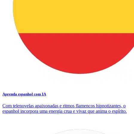
Aprenda espanhol com IA
Com telenovelas apaixonadas e ritmos flamencos hipnotizantes, o
espanhol incorpora uma energia crua e vivaz que anima o espírito.