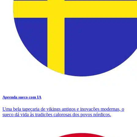
Aprenda sueco com IA
Uma bela tapeçaria de vikings antigos e inovações modernas, o
sueco dá vida às tradições calorosas dos povos nórdicos.