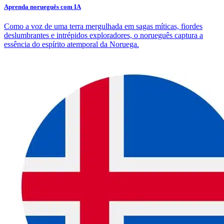
Aprenda norueguês com IA
Como a voz de uma terra mergulhada em sagas míticas, fiordes
deslumbrantes e intrépidos exploradores, o norueguês captura a
essência do espírito atemporal da Noruega.