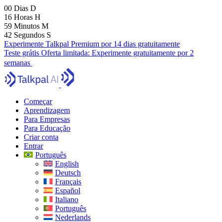
00
Dias
D
16
Horas
H
59
Minutos
M
41
Segundos
S
Experimente Talkpal Premium por 14 dias gratuitamente
Teste grátis
Oferta limitada:
Experimente gratuitamente por 2
semanas
Começar
Aprendizagem
Para Empresas
Para Educação
Criar conta
Entrar
Português
English
Deutsch
Français
Español
Italiano
Português
Nederlands