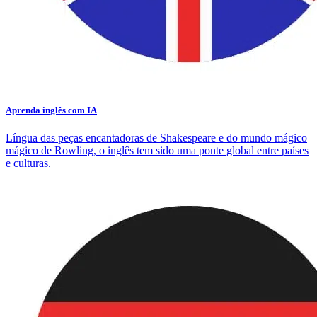
Aprenda inglês com IA
Língua das peças encantadoras de Shakespeare e do mundo mágico
mágico de Rowling, o inglês tem sido uma ponte global entre países
e culturas.