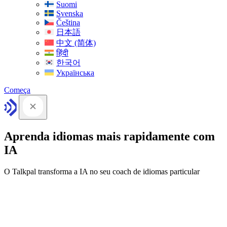
Suomi
Svenska
Čeština
日本語
中文 (简体)
हिंदी
한국어
Українська
Começa
Aprenda idiomas mais rapidamente com
IA
O Talkpal transforma a IA no seu coach de idiomas particular