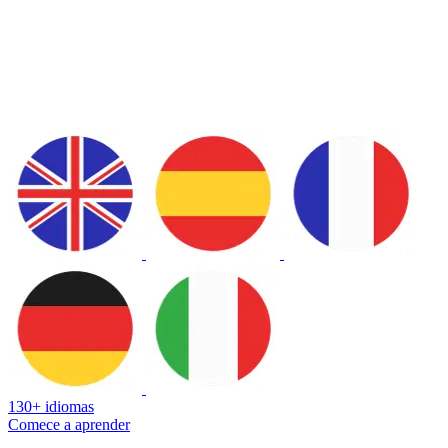
130+ idiomas
Comece a aprender