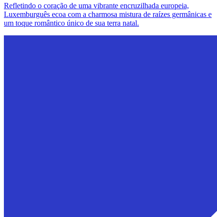
Refletindo o coração de uma vibrante encruzilhada europeia,
Luxemburguês ecoa com a charmosa mistura de raízes germânicas e
um toque romântico único de sua terra natal.