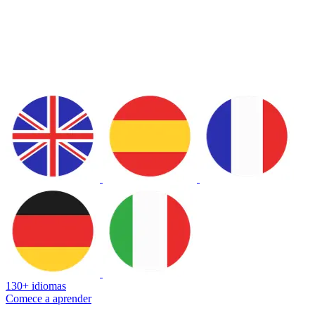
130+ idiomas
Comece a aprender