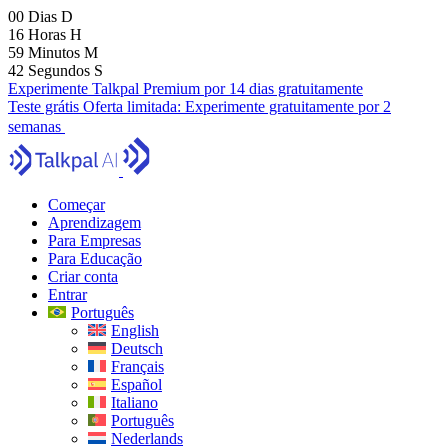
00
Dias
D
16
Horas
H
59
Minutos
M
41
Segundos
S
Experimente Talkpal Premium por 14 dias gratuitamente
Teste grátis
Oferta limitada:
Experimente gratuitamente por 2
semanas
Começar
Aprendizagem
Para Empresas
Para Educação
Criar conta
Entrar
Português
English
Deutsch
Français
Español
Italiano
Português
Nederlands