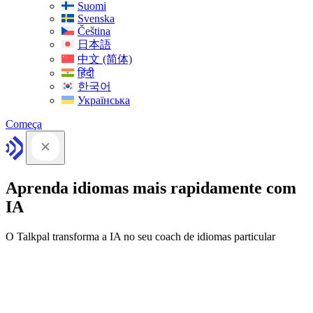
Suomi
Svenska
Čeština
日本語
中文 (简体)
हिंदी
한국어
Українська
Começa
Aprenda idiomas mais rapidamente com
IA
O Talkpal transforma a IA no seu coach de idiomas particular