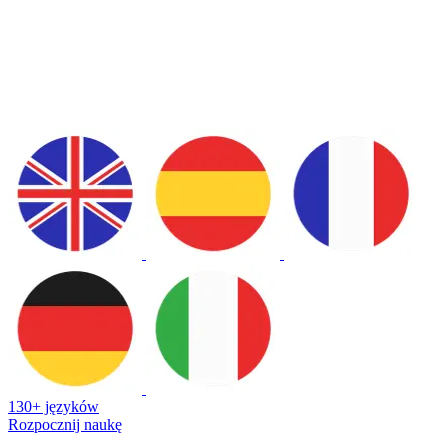
130+ języków
Rozpocznij naukę