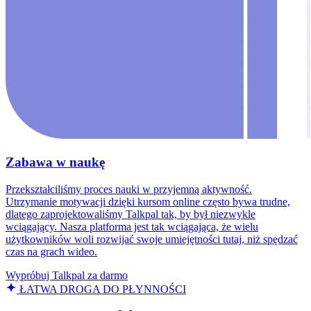
Zabawa w naukę
Przekształciliśmy proces nauki w przyjemną aktywność.
Utrzymanie motywacji dzięki kursom online często bywa trudne,
dlatego zaprojektowaliśmy Talkpal tak, by był niezwykle
wciągający. Nasza platforma jest tak wciągająca, że wielu
użytkowników woli rozwijać swoje umiejętności tutaj, niż spędzać
czas na grach wideo.
Wypróbuj Talkpal za darmo
ŁATWA DROGA DO PŁYNNOŚCI