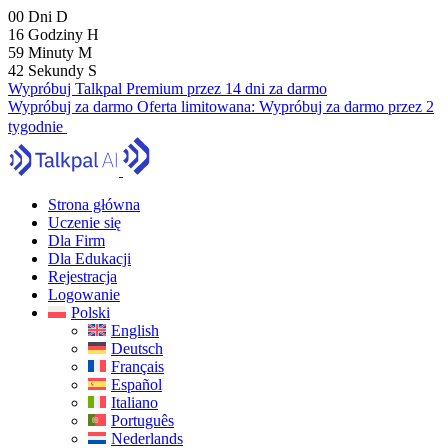
00
Dni
D
16
Godziny
H
59
Minuty
M
41
Sekundy
S
Wypróbuj Talkpal Premium przez 14 dni za darmo
Wypróbuj za darmo
Oferta limitowana:
Wypróbuj za darmo przez 2
tygodnie
Strona główna
Uczenie się
Dla Firm
Dla Edukacji
Rejestracja
Logowanie
Polski
English
Deutsch
Français
Español
Italiano
Português
Nederlands