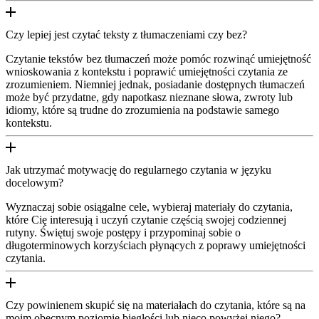
Czy lepiej jest czytać teksty z tłumaczeniami czy bez?
Czytanie tekstów bez tłumaczeń może pomóc rozwinąć umiejętność
wnioskowania z kontekstu i poprawić umiejętności czytania ze
zrozumieniem. Niemniej jednak, posiadanie dostępnych tłumaczeń
może być przydatne, gdy napotkasz nieznane słowa, zwroty lub
idiomy, które są trudne do zrozumienia na podstawie samego
kontekstu.
Jak utrzymać motywację do regularnego czytania w języku
docelowym?
Wyznaczaj sobie osiągalne cele, wybieraj materiały do czytania,
które Cię interesują i uczyń czytanie częścią swojej codziennej
rutyny. Świętuj swoje postępy i przypominaj sobie o
długoterminowych korzyściach płynących z poprawy umiejętności
czytania.
Czy powinienem skupić się na materiałach do czytania, które są na
moim obecnym poziomie biegłości lub nieco powyżej niego?