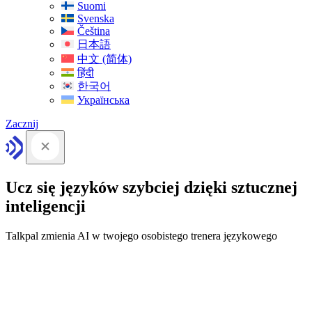
Suomi
Svenska
Čeština
日本語
中文 (简体)
हिंदी
한국어
Українська
Zacznij
Ucz się języków szybciej dzięki sztucznej
inteligencji
Talkpal zmienia AI w twojego osobistego trenera językowego