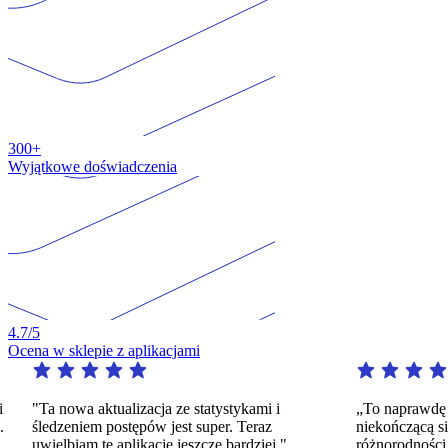
300+
Wyjątkowe doświadczenia
4.7
/5
Ocena w sklepie z aplikacjami
i
"Ta nowa aktualizacja ze statystykami i
„To naprawdę 
.
śledzeniem postępów jest super. Teraz
niekończącą s
uwielbiam tę aplikację jeszcze bardziej."
różnorodności