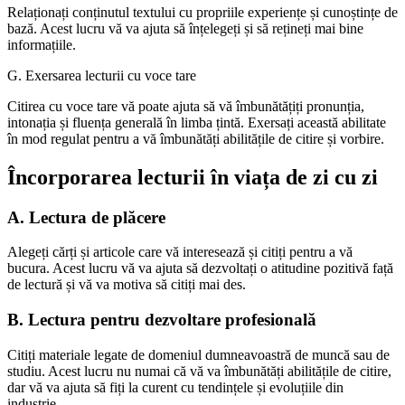
Relaționați conținutul textului cu propriile experiențe și cunoștințe de
bază. Acest lucru vă va ajuta să înțelegeți și să rețineți mai bine
informațiile.
G. Exersarea lecturii cu voce tare
Citirea cu voce tare vă poate ajuta să vă îmbunătățiți pronunția,
intonația și fluența generală în limba țintă. Exersați această abilitate
în mod regulat pentru a vă îmbunătăți abilitățile de citire și vorbire.
Încorporarea lecturii în viața de zi cu zi
A. Lectura de plăcere
Alegeți cărți și articole care vă interesează și citiți pentru a vă
bucura. Acest lucru vă va ajuta să dezvoltați o atitudine pozitivă față
de lectură și vă va motiva să citiți mai des.
B. Lectura pentru dezvoltare profesională
Citiți materiale legate de domeniul dumneavoastră de muncă sau de
studiu. Acest lucru nu numai că vă va îmbunătăți abilitățile de citire,
dar vă va ajuta să fiți la curent cu tendințele și evoluțiile din
industrie.