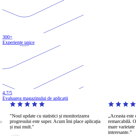
300+
Experiențe unice
4.7
/5
Evaluarea magazinului de aplicații
"Noul update cu statistici și monitorizarea
„Aceasta este o apli
progresului este super. Acum îmi place aplicația
remarcabilă. Oferă p
și mai mult."
mare varietate de m
interesante.”