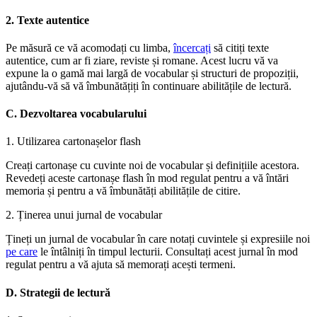
2. Texte autentice
Pe măsură ce vă acomodați cu limba,
încercați
să citiți texte
autentice, cum ar fi ziare, reviste și romane. Acest lucru vă va
expune la o gamă mai largă de vocabular și structuri de propoziții,
ajutându-vă să vă îmbunătățiți în continuare abilitățile de lectură.
C. Dezvoltarea vocabularului
1. Utilizarea cartonașelor flash
Creați cartonașe cu cuvinte noi de vocabular și definițiile acestora.
Revedeți aceste cartonașe flash în mod regulat pentru a vă întări
memoria și pentru a vă îmbunătăți abilitățile de citire.
2. Ținerea unui jurnal de vocabular
Țineți un jurnal de vocabular în care notați cuvintele și expresiile noi
pe care
le întâlniți în timpul lecturii. Consultați acest jurnal în mod
regulat pentru a vă ajuta să memorați acești termeni.
D. Strategii de lectură