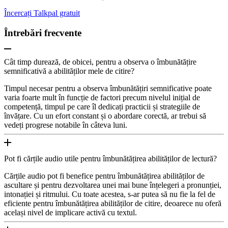
Încercați Talkpal gratuit
Întrebări frecvente
Cât timp durează, de obicei, pentru a observa o îmbunătățire
semnificativă a abilităților mele de citire?
Timpul necesar pentru a observa îmbunătățiri semnificative poate
varia foarte mult în funcție de factori precum nivelul inițial de
competență, timpul pe care îl dedicați practicii și strategiile de
învățare. Cu un efort constant și o abordare corectă, ar trebui să
vedeți progrese notabile în câteva luni.
Pot fi cărțile audio utile pentru îmbunătățirea abilităților de lectură?
Cărțile audio pot fi benefice pentru îmbunătățirea abilităților de
ascultare și pentru dezvoltarea unei mai bune înțelegeri a pronunției,
intonației și ritmului. Cu toate acestea, s-ar putea să nu fie la fel de
eficiente pentru îmbunătățirea abilităților de citire, deoarece nu oferă
același nivel de implicare activă cu textul.