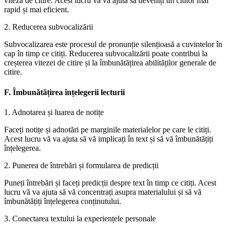
viteza de citire. Acest lucru vă va ajuta să deveniți un cititor mai
rapid și mai eficient.
2. Reducerea subvocalizării
Subvocalizarea este procesul de pronunție silențioasă a cuvintelor în
cap în timp ce citiți. Reducerea subvocalizării poate contribui la
creșterea vitezei de citire și la îmbunătățirea abilităților generale de
citire.
F. Îmbunătățirea înțelegerii lecturii
1. Adnotarea și luarea de notițe
Faceți notițe și adnotări pe marginile materialelor pe care le citiți.
Acest lucru vă va ajuta să vă implicați în text și să vă îmbunătățiți
înțelegerea.
2. Punerea de întrebări și formularea de predicții
Puneți întrebări și faceți predicții despre text în timp ce citiți. Acest
lucru vă va ajuta să vă concentrați asupra materialului și să vă
îmbunătățiți înțelegerea conținutului.
3. Conectarea textului la experiențele personale