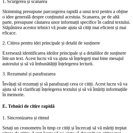
1. Scurgerea și scanarea
Skimming presupune parcurgerea rapidă a unui text pentru a obține
o idee generală despre conținutul acestuia. Scanarea, pe de altă
parte, presupune căutarea unor informații specifice în cadrul textului.
Stăpânirea acestor tehnici vă poate ajuta să citiți mai eficient și mai
eficace.
2. Citirea pentru idei principale și detalii de susținere
Exersează identificarea ideilor principale și a detaliilor de susținere
într-un text. Acest lucru vă va ajuta să înțelegeți mai bine mesajul
autorului și să vă îmbunătățiți înțelegerea lecturii.
3. Rezumatul și parafrazarea
Învățați să rezumați și să parafrazați ceea ce citiți. Acest lucru vă va
ajuta să vă clarificați înțelegerea textului și să vă întăriți informațiile
în memorie.
E. Tehnici de citire rapidă
1. Sincronizarea și ritmul
Setați un cronometru în timp ce citiți și încercați să vă măriți treptat