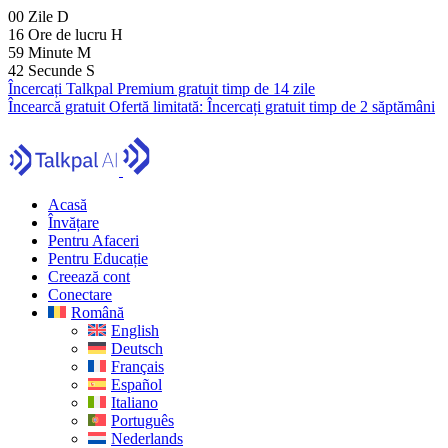
00
Zile
D
16
Ore de lucru
H
59
Minute
M
41
Secunde
S
Încercați Talkpal Premium gratuit timp de 14 zile
Încearcă gratuit
Ofertă limitată:
Încercați gratuit timp de 2 săptămâni
Acasă
Învățare
Pentru Afaceri
Pentru Educație
Creează cont
Conectare
Română
English
Deutsch
Français
Español
Italiano
Português
Nederlands