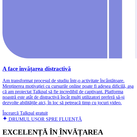
A face învățarea distractivă
Am transformat procesul de studiu într-o activitate încântătoare.
Menținerea motivației cu cursurile online poate fi adesea dificilă, așa
că am proiectat Talkpal să fie incredibil de captivant. Platforma
noastră este atât de distractivă încât mulți utilizatori preferă să-și
dezvolte abilitățile aici, în loc să petreacă timp cu jocuri video.
Încearcă Talkpal gratuit
DRUMUL UȘOR SPRE FLUENȚĂ
EXCELENȚĂ ÎN ÎNVĂȚAREA