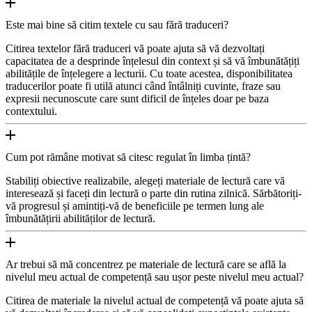
Este mai bine să citim textele cu sau fără traduceri?
Citirea textelor fără traduceri vă poate ajuta să vă dezvoltați
capacitatea de a desprinde înțelesul din context și să vă îmbunătățiți
abilitățile de înțelegere a lecturii. Cu toate acestea, disponibilitatea
traducerilor poate fi utilă atunci când întâlniți cuvinte, fraze sau
expresii necunoscute care sunt dificil de înțeles doar pe baza
contextului.
Cum pot rămâne motivat să citesc regulat în limba țintă?
Stabiliți obiective realizabile, alegeți materiale de lectură care vă
interesează și faceți din lectură o parte din rutina zilnică. Sărbătoriți-
vă progresul și amintiți-vă de beneficiile pe termen lung ale
îmbunătățirii abilităților de lectură.
Ar trebui să mă concentrez pe materiale de lectură care se află la
nivelul meu actual de competență sau ușor peste nivelul meu actual?
Citirea de materiale la nivelul actual de competență vă poate ajuta să