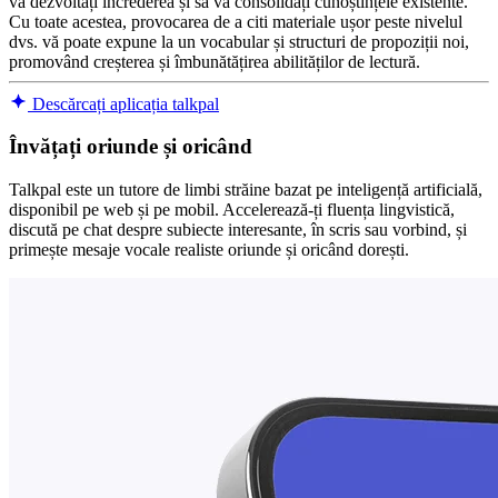
vă dezvoltați încrederea și să vă consolidați cunoștințele existente.
Cu toate acestea, provocarea de a citi materiale ușor peste nivelul
dvs. vă poate expune la un vocabular și structuri de propoziții noi,
promovând creșterea și îmbunătățirea abilităților de lectură.
Descărcați aplicația talkpal
Învățați oriunde și oricând
Talkpal este un tutore de limbi străine bazat pe inteligență artificială,
disponibil pe web și pe mobil. Accelerează-ți fluența lingvistică,
discută pe chat despre subiecte interesante, în scris sau vorbind, și
primește mesaje vocale realiste oriunde și oricând dorești.