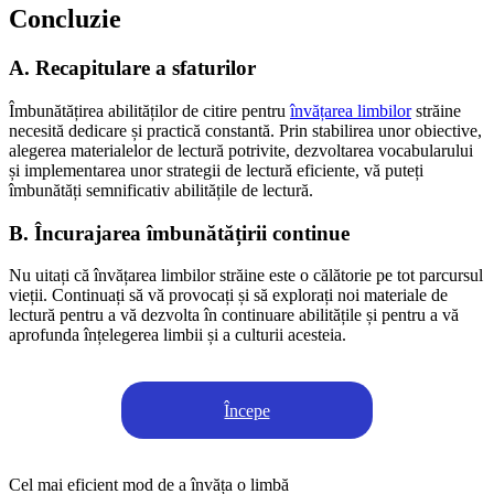
Concluzie
A. Recapitulare a sfaturilor
Îmbunătățirea abilităților de citire pentru
învățarea limbilor
străine
necesită dedicare și practică constantă. Prin stabilirea unor obiective,
alegerea materialelor de lectură potrivite, dezvoltarea vocabularului
și implementarea unor strategii de lectură eficiente, vă puteți
îmbunătăți semnificativ abilitățile de lectură.
B. Încurajarea îmbunătățirii continue
Nu uitați că învățarea limbilor străine este o călătorie pe tot parcursul
vieții. Continuați să vă provocați și să explorați noi materiale de
lectură pentru a vă dezvolta în continuare abilitățile și pentru a vă
aprofunda înțelegerea limbii și a culturii acesteia.
Începe
Cel mai eficient mod de a învăța o limbă