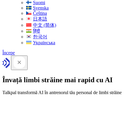
Suomi
Svenska
Čeština
日本語
中文 (简体)
हिंदी
한국어
Українська
Începe
Învață limbi străine mai rapid cu AI
Talkpal transformă AI în antrenorul tău personal de limbi străine