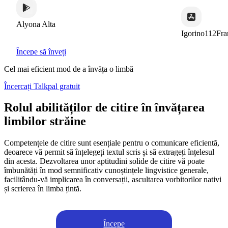
Alyona Alta
Igorino112France
Începe să înveți
Cel mai eficient mod de a învăța o limbă
Încercați Talkpal gratuit
Rolul abilităților de citire în învățarea
limbilor străine
Competențele de citire sunt esențiale pentru o comunicare eficientă,
deoarece vă permit să înțelegeți textul scris și să extrageți înțelesul
din acesta. Dezvoltarea unor aptitudini solide de citire vă poate
îmbunătăți în mod semnificativ cunoștințele lingvistice generale,
facilitându-vă implicarea în conversații, ascultarea vorbitorilor nativi
și scrierea în limba țintă.
Începe