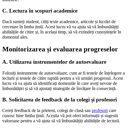
C. Lectura în scopuri academice
Dacă sunteți student, citiți texte academice, articole și lucrări de
cercetare în limba țintă. Acest lucru vă va ajuta să vă îmbunătățiți
abilitățile de citire și, în același timp, să vă extindeți cunoștințele în
domeniul ales.
Monitorizarea și evaluarea progreselor
A. Utilizarea instrumentelor de autoevaluare
Folosiți instrumente de autoevaluare, cum ar fi testele de înțelegere a
lecturii și testele de citire rapidă pentru a vă urmări progresul. Acest
lucru vă va ajuta să identificați domeniile în care aveți nevoie de
îmbunătățiri și să vă ajustați strategiile de învățare în consecință.
B. Solicitarea de feedback de la colegi și profesori
Cereți feedback de la prieteni, colegi de clasă sau
profesori
care
cunosc bine limba țintă. Aceștia vă pot oferi informații și sugestii
valoroase pentru a vă ajuta să vă îmbunătățiți abilitățile de lectură.