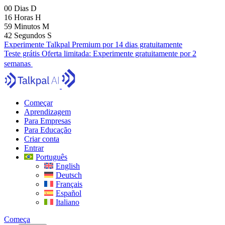
00
Dias
D
16
Horas
H
59
Minutos
M
41
Segundos
S
Experimente Talkpal Premium por 14 dias gratuitamente
Teste grátis
Oferta limitada:
Experimente gratuitamente por 2
semanas
Começar
Aprendizagem
Para Empresas
Para Educação
Criar conta
Entrar
Português
English
Deutsch
Français
Español
Italiano
Começa