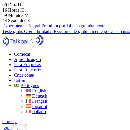
00
Dias
D
16
Horas
H
59
Minutos
M
43
Segundos
S
Experimente Talkpal Premium por 14 dias gratuitamente
Teste grátis
Oferta limitada:
Experimente gratuitamente por 2 semanas
Começar
Aprendizagem
Para Empresas
Para Educação
Criar conta
Entrar
Português
English
Deutsch
Français
Español
Italiano
Começa