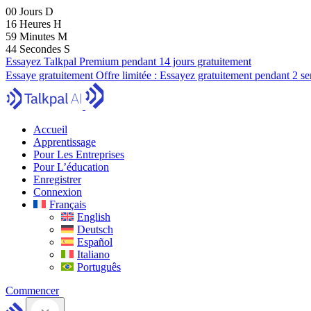
00
Jours
D
16
Heures
H
59
Minutes
M
43
Secondes
S
Essayez Talkpal Premium pendant 14 jours gratuitement
Essaye gratuitement
Offre limitée :
Essayez gratuitement pendant 2 s
Accueil
Apprentissage
Pour Les Entreprises
Pour L’éducation
Enregistrer
Connexion
Français
English
Deutsch
Español
Italiano
Português
Commencer