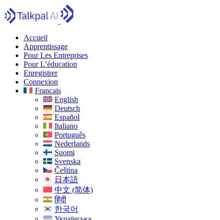
Accueil
Apprentissage
Pour Les Entreprises
Pour L’éducation
Enregistrer
Connexion
Français
English
Deutsch
Español
Italiano
Português
Nederlands
Suomi
Svenska
Čeština
日本語
中文 (简体)
हिंदी
한국어
Українська