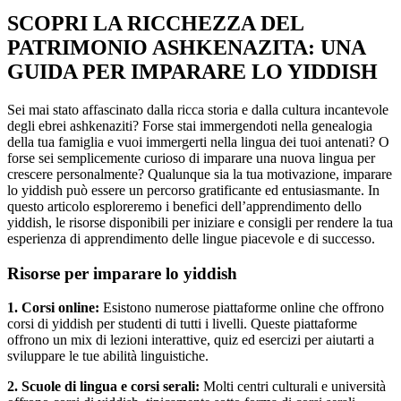
SCOPRI LA RICCHEZZA DEL
PATRIMONIO ASHKENAZITA: UNA
GUIDA PER IMPARARE LO YIDDISH
Sei mai stato affascinato dalla ricca storia e dalla cultura incantevole
degli ebrei ashkenaziti? Forse stai immergendoti nella genealogia
della tua famiglia e vuoi immergerti nella lingua dei tuoi antenati? O
forse sei semplicemente curioso di imparare una nuova lingua per
crescere personalmente? Qualunque sia la tua motivazione, imparare
lo yiddish può essere un percorso gratificante ed entusiasmante. In
questo articolo esploreremo i benefici dell’apprendimento dello
yiddish, le risorse disponibili per iniziare e consigli per rendere la tua
esperienza di apprendimento delle lingue piacevole e di successo.
Risorse per imparare lo yiddish
1. Corsi online:
Esistono numerose piattaforme online che offrono
corsi di yiddish per studenti di tutti i livelli. Queste piattaforme
offrono un mix di lezioni interattive, quiz ed esercizi per aiutarti a
sviluppare le tue abilità linguistiche.
2. Scuole di lingua e corsi serali:
Molti centri culturali e università