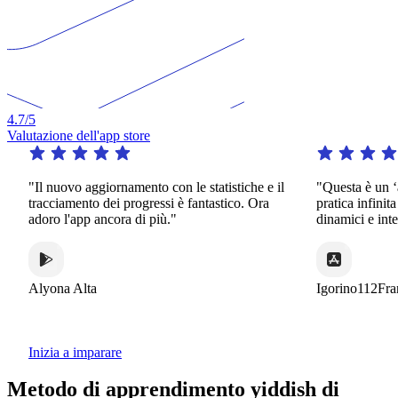
4.7
/5
Valutazione dell'app store
nuovo aggiornamento con le statistiche e il
"Questa è un ‘app davv
cciamento dei progressi è fantastico. Ora
pratica infinita in un’ 
ro l'app ancora di più."
dinamici e interessanti"
ona Alta
Igorino112France
Inizia a imparare
Metodo di apprendimento yiddish di