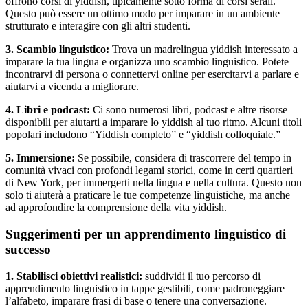
offrono corsi di yiddish, tipicamente sotto forma di corsi serali.
Questo può essere un ottimo modo per imparare in un ambiente
strutturato e interagire con gli altri studenti.
3. Scambio linguistico:
Trova un madrelingua yiddish interessato a
imparare la tua lingua e organizza uno scambio linguistico. Potete
incontrarvi di persona o connettervi online per esercitarvi a parlare e
aiutarvi a vicenda a migliorare.
4. Libri e podcast:
Ci sono numerosi libri, podcast e altre risorse
disponibili per aiutarti a imparare lo yiddish al tuo ritmo. Alcuni titoli
popolari includono “Yiddish completo” e “yiddish colloquiale.”
5. Immersione:
Se possibile, considera di trascorrere del tempo in
comunità vivaci con profondi legami storici, come in certi quartieri
di New York, per immergerti nella lingua e nella cultura. Questo non
solo ti aiuterà a praticare le tue competenze linguistiche, ma anche
ad approfondire la comprensione della vita yiddish.
Suggerimenti per un apprendimento linguistico di
successo
1. Stabilisci obiettivi realistici:
suddividi il tuo percorso di
apprendimento linguistico in tappe gestibili, come padroneggiare
l’alfabeto, imparare frasi di base o tenere una conversazione.