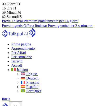
00
Giorni
D
16
Ore
H
59
Minuti
M
41
Secondi
S
Prova Talkpal Premium gratuitamente per 14 giorni
Provalo gratis
Offerta limitata:
Prova gratuita per 2 settimane
Prima pagina
Apprendimento
Per Affari
Per Istruzione
Iscriviti
Accedi
Italiano
English
Deutsch
Français
Español
Português
Inizia