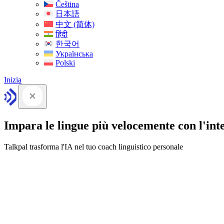
Čeština
日本語
中文 (简体)
हिंदी
한국어
Українська
Polski
Inizia
Impara le lingue più velocemente con l'intel
Talkpal trasforma l'IA nel tuo coach linguistico personale