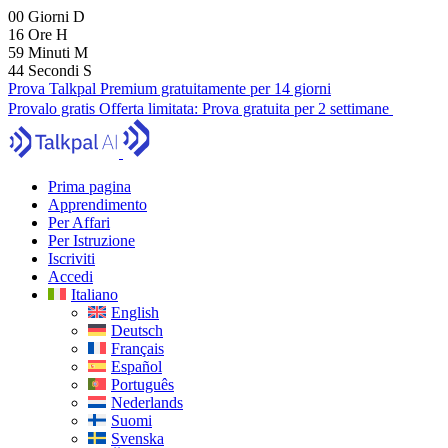
00
Giorni
D
16
Ore
H
59
Minuti
M
42
Secondi
S
Prova Talkpal Premium gratuitamente per 14 giorni
Provalo gratis
Offerta limitata:
Prova gratuita per 2 settimane
Prima pagina
Apprendimento
Per Affari
Per Istruzione
Iscriviti
Accedi
Italiano
English
Deutsch
Français
Español
Português
Nederlands
Suomi
Svenska