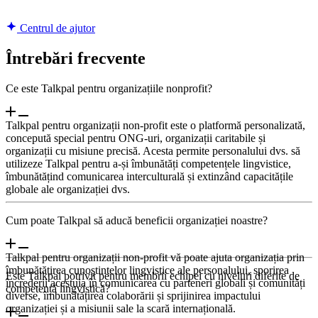
Centrul de ajutor
Întrebări frecvente
Ce este Talkpal pentru organizațiile nonprofit?
Talkpal pentru organizații non-profit este o platformă personalizată,
concepută special pentru ONG-uri, organizații caritabile și
organizații cu misiune precisă. Acesta permite personalului dvs. să
utilizeze Talkpal pentru a-și îmbunătăți competențele lingvistice,
îmbunătățind comunicarea interculturală și extinzând capacitățile
globale ale organizației dvs.
Cum poate Talkpal să aducă beneficii organizației noastre?
Talkpal pentru organizații non-profit vă poate ajuta organizația prin
îmbunătățirea cunoștințelor lingvistice ale personalului, sporirea
Este Talkpal potrivit pentru membrii echipei cu niveluri diferite de
încrederii acestuia în comunicarea cu parteneri globali și comunități
competență lingvistică?
diverse, îmbunătățirea colaborării și sprijinirea impactului
organizației și a misiunii sale la scară internațională.