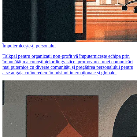
Împuternicește-ți personalul
Talkpal pentru organizații non-profit vă împuternicește echipa prin
îmbunătățirea cunoștințelor lingvistice, promovarea unei comunicări
mai puternice cu diverse comunități și pregătirea personalului pentru
a se angaja cu încredere în misiuni internaționale și globale.