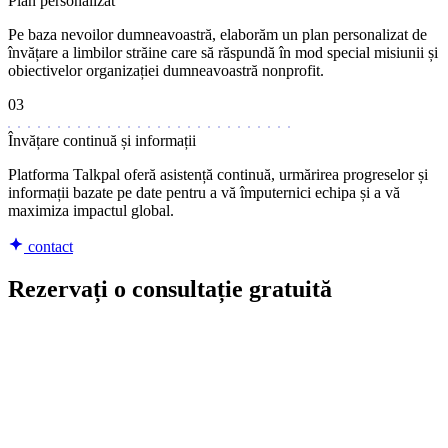
Plan personalizat
Pe baza nevoilor dumneavoastră, elaborăm un plan personalizat de
învățare a limbilor străine care să răspundă în mod special misiunii și
obiectivelor organizației dumneavoastră nonprofit.
03
Învățare continuă și informații
Platforma Talkpal oferă asistență continuă, urmărirea progreselor și
informații bazate pe date pentru a vă împuternici echipa și a vă
maximiza impactul global.
contact
Rezervați o consultație gratuită