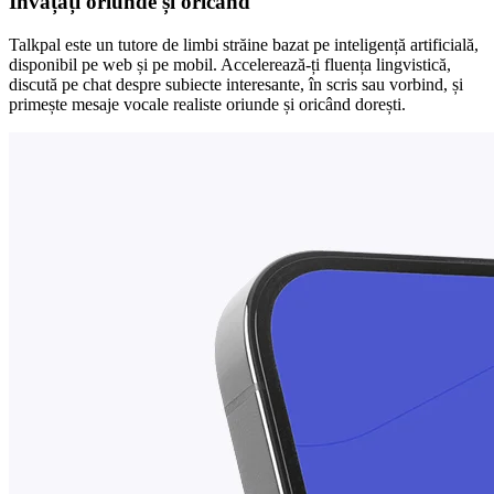
Învățați oriunde și oricând
Talkpal este un tutore de limbi străine bazat pe inteligență artificială,
disponibil pe web și pe mobil. Accelerează-ți fluența lingvistică,
discută pe chat despre subiecte interesante, în scris sau vorbind, și
primește mesaje vocale realiste oriunde și oricând dorești.