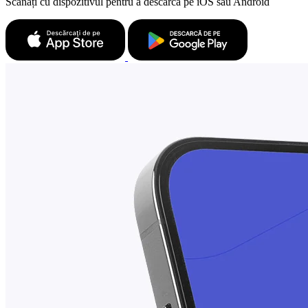
Scanați cu dispozitivul pentru a descărca pe iOS sau Android