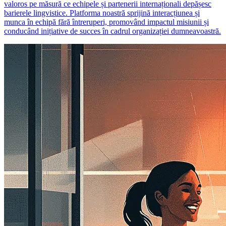
valoros pe măsură ce echipele și partenerii internaționali depășesc
barierele lingvistice. Platforma noastră sprijină interacțiunea și
munca în echipă fără întreruperi, promovând impactul misiunii și
conducând inițiative de succes în cadrul organizației dumneavoastră.