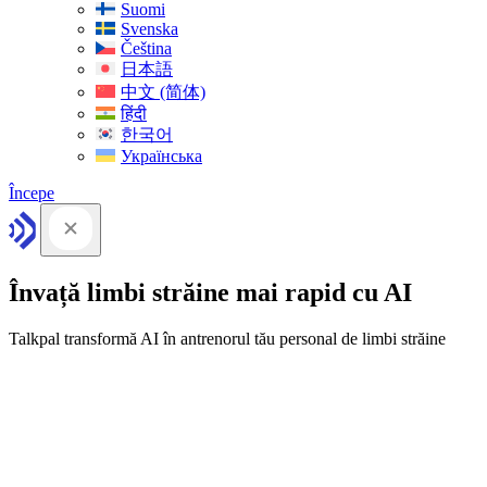
Suomi
Svenska
Čeština
日本語
中文 (简体)
हिंदी
한국어
Українська
Începe
Învață limbi străine mai rapid cu AI
Talkpal transformă AI în antrenorul tău personal de limbi străine