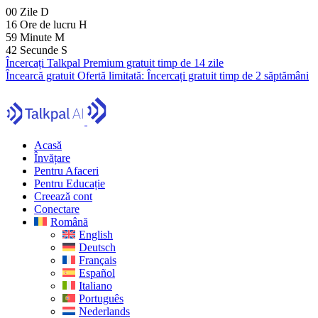
00
Zile
D
16
Ore de lucru
H
59
Minute
M
41
Secunde
S
Încercați Talkpal Premium gratuit timp de 14 zile
Încearcă gratuit
Ofertă limitată:
Încercați gratuit timp de 2 săptămâni
Acasă
Învățare
Pentru Afaceri
Pentru Educație
Creează cont
Conectare
Română
English
Deutsch
Français
Español
Italiano
Português
Nederlands