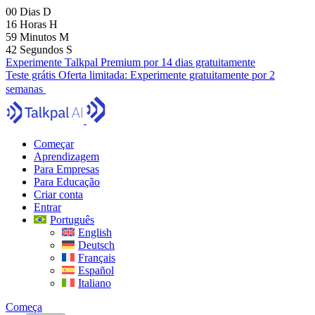
00
Dias
D
16
Horas
H
59
Minutos
M
41
Segundos
S
Experimente Talkpal Premium por 14 dias gratuitamente
Teste grátis
Oferta limitada:
Experimente gratuitamente por 2
semanas
Começar
Aprendizagem
Para Empresas
Para Educação
Criar conta
Entrar
Português
English
Deutsch
Français
Español
Italiano
Começa