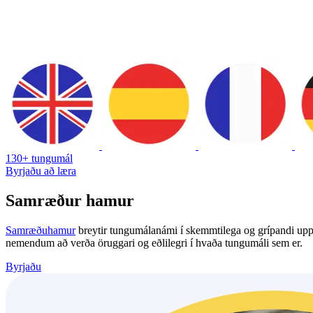
130+ tungumál
Byrjaðu að læra
Samræður hamur
Samræðuhamur
breytir tungumálanámi í skemmtilega og grípandi uppl
nemendum að verða öruggari og eðlilegri í hvaða tungumáli sem er.
Byrjaðu