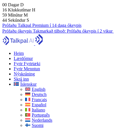
00
Dagar
D
16
Klukkutímar
H
59
Mínútur
M
42
Sekúndur
S
Prófaðu Talkpal Premium í 14 daga ókeypis
Prófaðu ókeypis
Takmarkað tilboð:
Prófaðu ókeypis í 2 vikur
Heim
Lærdómur
Fyrir Fyrirtæki
Fyrir Menntun
Nýskráning
Skrá inn
Íslenskur
English
Deutsch
Français
Español
Italiano
Português
Nederlands
Suomi