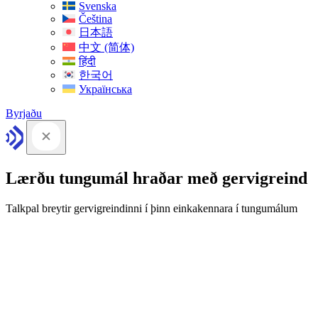
Svenska
Čeština
日本語
中文 (简体)
हिंदी
한국어
Українська
Byrjaðu
Lærðu tungumál hraðar með gervigreind
Talkpal breytir gervigreindinni í þinn einkakennara í tungumálum