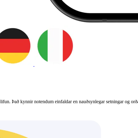
ifun. Það kynnir notendum einfaldar en nauðsynlegar setningar og orða