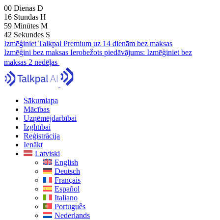
00
Dienas
D
16
Stundas
H
59
Minūtes
M
41
Sekundes
S
Izmēģiniet Talkpal Premium uz 14 dienām bez maksas
Izmēģini bez maksas
Ierobežots piedāvājums:
Izmēģiniet bez
maksas 2 nedēļas
Sākumlapa
Mācības
Uzņēmējdarbībai
Izglītībai
Reģistrācija
Ienākt
Latviski
English
Deutsch
Français
Español
Italiano
Português
Nederlands