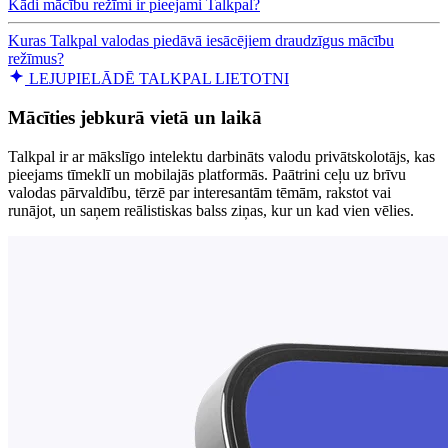
Kādi mācību režīmi ir pieejami Talkpal?
Kuras Talkpal valodas piedāvā iesācējiem draudzīgus mācību
režīmus?
LEJUPIELĀDĒ TALKPAL LIETOTNI
Mācīties jebkurā vietā un laikā
Talkpal ir ar mākslīgo intelektu darbināts valodu privātskolotājs, kas
pieejams tīmeklī un mobilajās platformās. Paātrini ceļu uz brīvu
valodas pārvaldību, tērzē par interesantām tēmām, rakstot vai
runājot, un saņem reālistiskas balss ziņas, kur un kad vien vēlies.