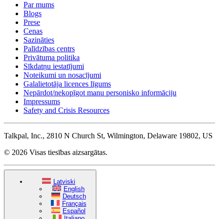
Par mums
Blogs
Prese
Cenas
Sazināties
Palīdzības centrs
Privātuma politika
Sīkdatņu iestatījumi
Noteikumi un nosacījumi
Galalietotāja licences līgums
Nepārdot/nekopīgot manu personisko informāciju
Impressums
Safety and Crisis Resources
Talkpal, Inc., 2810 N Church St, Wilmington, Delaware 19802, US
© 2026 Visas tiesības aizsargātas.
Latviski
English
Deutsch
Français
Español
Italiano