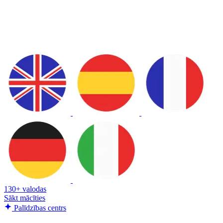
130+ valodas
Sākt mācīties
Palīdzības centrs