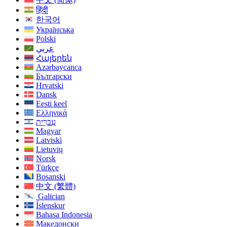
हिंदी
한국어
Українська
Polski
عربي
Հայերեն
Azərbaycanca
Български
Hrvatski
Dansk
Eesti keel
Ελληνικά
עִברִית
Magyar
Latviski
Lietuvių
Norsk
Türkçe
Bosanski
中文 (繁體)
Galician
Íslenskur
Bahasa Indonesia
Македонски