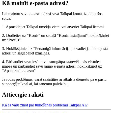
Kā mainīt e-pasta adresi?
Lai mainītu savu e-pasta adresi savā Talkpal kontā, izpildiet šos
soļus:
1. Apmeklējiet Talkpal tīmekļa vietni vai atveriet Talkpal lietotni.
2. Dodieties uz “Konts” un sadaļā “Konta iestatījumi” noklikšķiniet
uz “Profils”.
3. Noklikšķiniet uz “Personīgā informācija”, ievadiet jauno e-pasta
adresi un saglabājiet izmaiņas.
4. Pārbaudiet savu iesūtni vai surogātpasta/nevēlamās vēstules
mapes un pārbaudiet savu jauno e-pasta adresi, noklikšķinot uz
“Apstiprināt e-pastu”.
Ja rodas problēmas, varat sazināties ar atbalsta dienestu pa e-pastu
support@talkpal.ai, lai saņemtu palīdzību.
Attiecīgie raksti
Kā es varu ziņot par tulkošanas problēmu Talkpal AI?