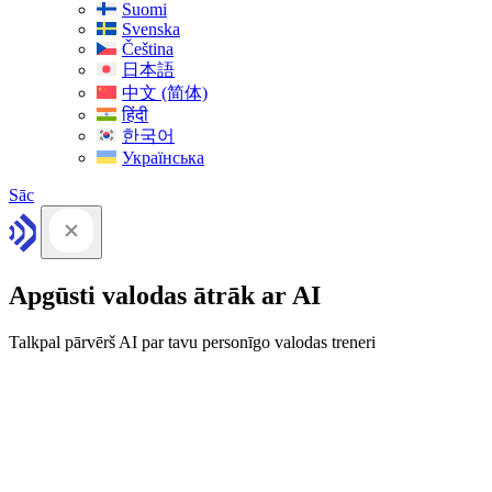
Suomi
Svenska
Čeština
日本語
中文 (简体)
हिंदी
한국어
Українська
Sāc
Apgūsti valodas ātrāk ar AI
Talkpal pārvērš AI par tavu personīgo valodas treneri