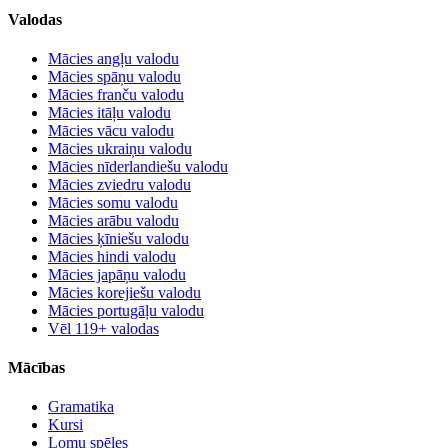
Valodas
Mācies angļu valodu
Mācies spāņu valodu
Mācies franču valodu
Mācies itāļu valodu
Mācies vācu valodu
Mācies ukraiņu valodu
Mācies nīderlandiešu valodu
Mācies zviedru valodu
Mācies somu valodu
Mācies arābu valodu
Mācies ķīniešu valodu
Mācies hindi valodu
Mācies japāņu valodu
Mācies korejiešu valodu
Mācies portugāļu valodu
Vēl 119+ valodas
Mācības
Gramatika
Kursi
Lomu spēles