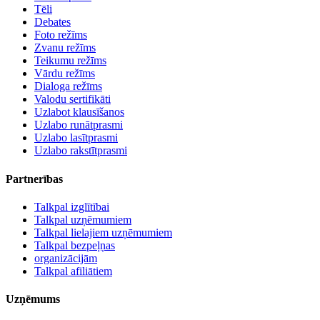
Tēli
Debates
Foto režīms
Zvanu režīms
Teikumu režīms
Vārdu režīms
Dialoga režīms
Valodu sertifikāti
Uzlabot klausīšanos
Uzlabo runātprasmi
Uzlabo lasītprasmi
Uzlabo rakstītprasmi
Partnerības
Talkpal izglītībai
Talkpal uzņēmumiem
Talkpal lielajiem uzņēmumiem
Talkpal bezpeļņas
organizācijām
Talkpal afiliātiem
Uzņēmums