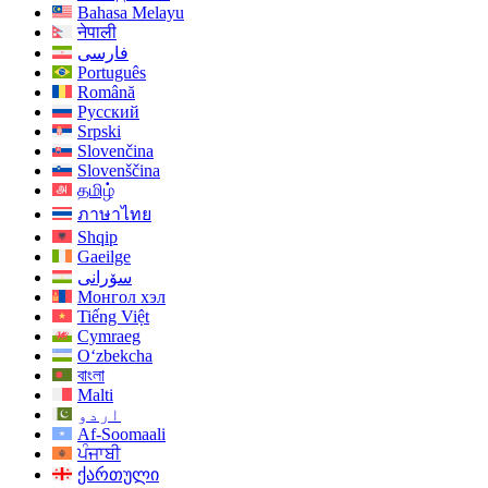
Bahasa Melayu
नेपाली
فارسی
Português
Română
Русский
Srpski
Slovenčina
Slovenščina
தமிழ்
ภาษาไทย
Shqip
Gaeilge
سۆرانی
Монгол хэл
Tiếng Việt
Cymraeg
O‘zbekcha
বাংলা
Malti
اردو
Af-Soomaali
ਪੰਜਾਬੀ
ქართული