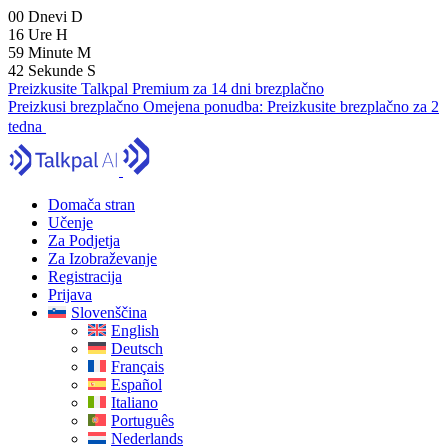
00
Dnevi
D
16
Ure
H
59
Minute
M
41
Sekunde
S
Preizkusite Talkpal Premium za 14 dni brezplačno
Preizkusi brezplačno
Omejena ponudba:
Preizkusite brezplačno za 2
tedna
Domača stran
Učenje
Za Podjetja
Za Izobraževanje
Registracija
Prijava
Slovenščina
English
Deutsch
Français
Español
Italiano
Português
Nederlands