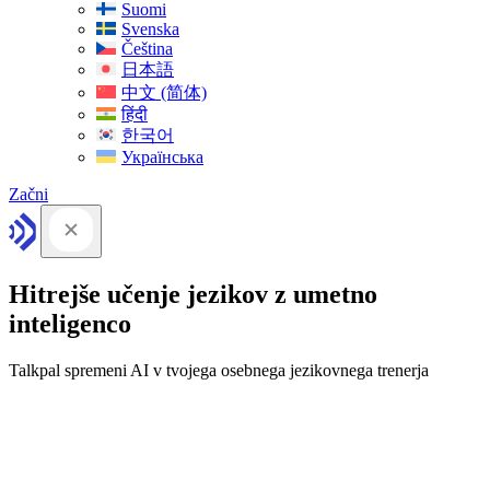
Suomi
Svenska
Čeština
日本語
中文 (简体)
हिंदी
한국어
Українська
Začni
Hitrejše učenje jezikov z umetno
inteligenco
Talkpal spremeni AI v tvojega osebnega jezikovnega trenerja