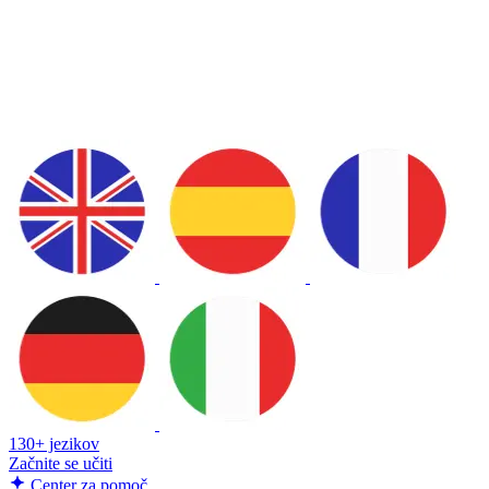
130+ jezikov
Začnite se učiti
Center za pomoč