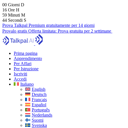
00
Giorni
D
16
Ore
H
59
Minuti
M
43
Secondi
S
Prova Talkpal Premium gratuitamente per 14 giorni
Provalo gratis
Offerta limitata:
Prova gratuita per 2 settimane
Prima pagina
Apprendimento
Per Affari
Per Istruzione
Iscriviti
Accedi
Italiano
English
Deutsch
Français
Español
Português
Nederlands
Suomi
Svenska