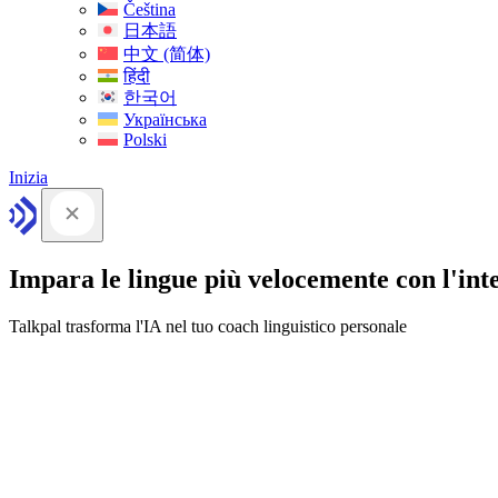
Čeština
日本語
中文 (简体)
हिंदी
한국어
Українська
Polski
Inizia
Impara le lingue più velocemente con l'intel
Talkpal trasforma l'IA nel tuo coach linguistico personale