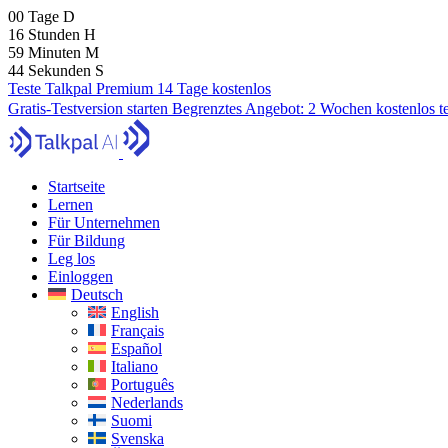
00
Tage
D
16
Stunden
H
59
Minuten
M
43
Sekunden
S
Teste Talkpal Premium 14 Tage kostenlos
Gratis-Testversion starten
Begrenztes Angebot:
2 Wochen kostenlos t
Startseite
Lernen
Für Unternehmen
Für Bildung
Leg los
Einloggen
Deutsch
English
Français
Español
Italiano
Português
Nederlands
Suomi
Svenska