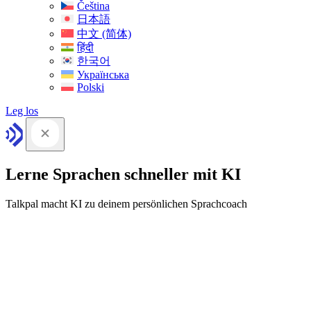
Čeština
日本語
中文 (简体)
हिंदी
한국어
Українська
Polski
Leg los
Lerne Sprachen schneller mit KI
Talkpal macht KI zu deinem persönlichen Sprachcoach