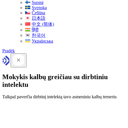
Suomi
Svenska
Čeština
日本語
中文 (简体)
हिंदी
한국어
Українська
Pradėk
Mokykis kalbų greičiau su dirbtiniu
intelektu
Talkpal paverčia dirbtinį intelektą tavo asmeniniu kalbų treneriu