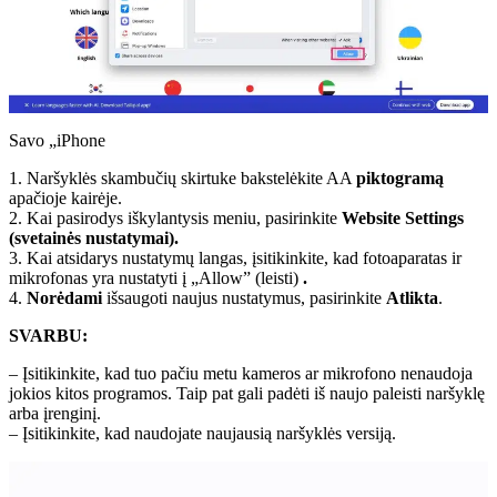
Savo „iPhone
1. Naršyklės skambučių skirtuke bakstelėkite AA
piktogramą
apačioje kairėje.
2. Kai pasirodys iškylantysis meniu, pasirinkite
Website Settings
(svetainės nustatymai).
3. Kai atsidarys nustatymų langas, įsitikinkite, kad fotoaparatas ir
mikrofonas yra nustatyti į „Allow” (leisti)
.
4.
Norėdami
išsaugoti naujus nustatymus, pasirinkite
Atlikta
.
SVARBU:
– Įsitikinkite, kad tuo pačiu metu kameros ar mikrofono nenaudoja
jokios kitos programos. Taip pat gali padėti iš naujo paleisti naršyklę
arba įrenginį.
– Įsitikinkite, kad naudojate naujausią naršyklės versiją.