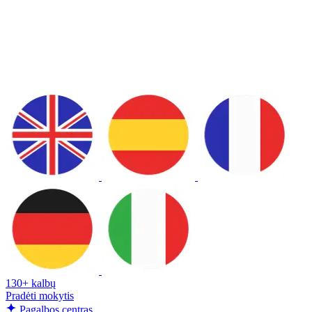
130+ kalbų
Pradėti mokytis
Pagalbos centras