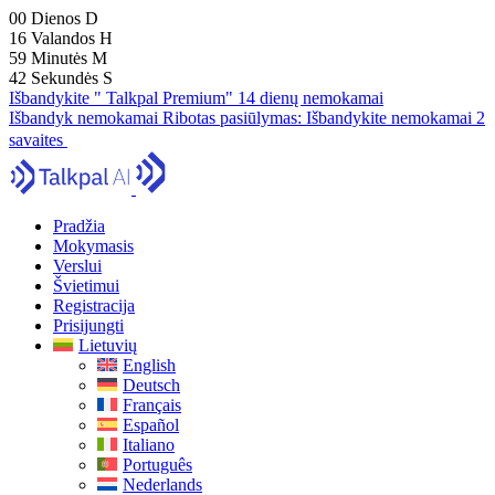
00
Dienos
D
16
Valandos
H
59
Minutės
M
41
Sekundės
S
Išbandykite " Talkpal Premium" 14 dienų nemokamai
Išbandyk nemokamai
Ribotas pasiūlymas:
Išbandykite nemokamai 2
savaites
Pradžia
Mokymasis
Verslui
Švietimui
Registracija
Prisijungti
Lietuvių
English
Deutsch
Français
Español
Italiano
Português
Nederlands