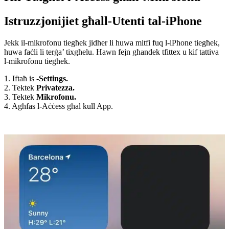
Istruzzjonijiet għall-Utenti tal-iPhone
Jekk il-mikrofonu tiegħek jidher li huwa mitfi fuq l-iPhone tiegħek,
huwa faċli li terġa’ tixgħelu. Hawn fejn għandek tfittex u kif tattiva
l-mikrofonu tiegħek.
1. Iftaħ is
-Settings.
2. Tektek
Privatezza.
3. Tektek
Mikrofonu.
4. Agħfas l-Aċċess għal kull App.