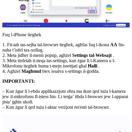
Fuq l-iPhone tiegħek
1. Fit-tab tas-sejħa tal-browser tiegħek, agħfas fuq l-ikona
AA
fin-
naħa t’isfel tax-xellug.
2. Meta jidher il-menù popup, agħżel
Settings tal-Websajt
.
3. Meta tinfetaħ it-tieqa tas-settings, kun żgur li l-Kamera u l-
Mikrofonu tiegħek huma t-tnejn issettjati għal
Ħalli
.
4. Agħżel
Magħmul
biex issalva s-settings il-ġodda.
IMPORTANTI:
– Kun żgur li l-ebda applikazzjoni oħra ma tkun qed tuża l-kamera
jew il-mikrofonu fl-istess ħin. Li terġa’ tibda l-browser jew l-apparat
jista’ jgħin ukoll.
– Kun żgur li qed tuża l-aktar verżjoni reċenti tal-browser.