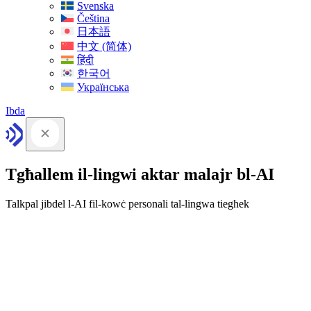
Svenska
Čeština
日本語
中文 (简体)
हिंदी
한국어
Українська
Ibda
Tgħallem il-lingwi aktar malajr bl-AI
Talkpal jibdel l-AI fil-kowċ personali tal-lingwa tiegħek