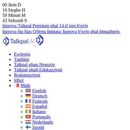
00
Jiem
D
16
Siegħa
H
59
Minuti
M
41
Sekondi
S
Ipprova Talkpal Premium għal 14-il jum b'xejn
Ipprova bla ħlas
Offerta limitata:
Ipprova b'xejn għal ġimagħtejn
Ewlenija
Tagħlim
Talkpal għan-Negozju
Talkpal għall-Edukazzjoni
Reġistrazzjoni
Idħol
Malti
English
Deutsch
Français
Español
Italiano
Português
Nederlands
Suomi