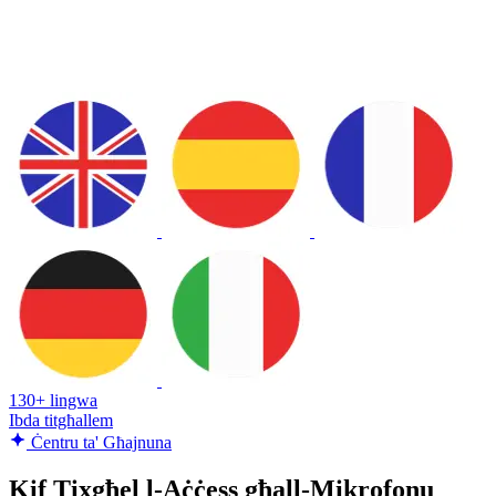
130+ lingwa
Ibda titgħallem
Ċentru ta' Għajnuna
Kif Tixgħel l-Aċċess għall-Mikrofonu